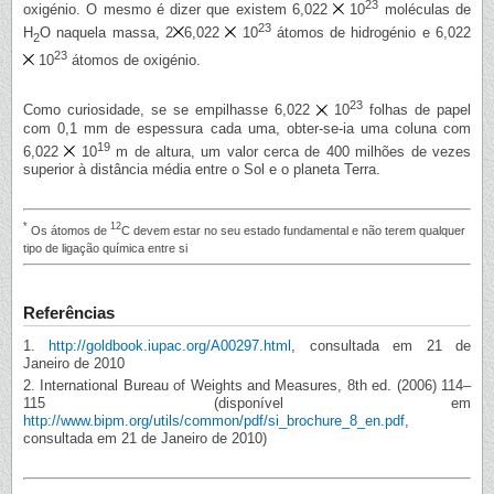
23
oxigénio. O mesmo é dizer que existem 6,022
10
moléculas de
23
H
O naquela massa, 2
6,022
10
átomos de hidrogénio e 6,022
2
23
10
átomos de oxigénio.
23
Como curiosidade, se se empilhasse 6,022
10
folhas de papel
com 0,1 mm de espessura cada uma, obter-se-ia uma coluna com
19
6,022
10
m de altura, um valor cerca de 400 milhões de vezes
superior à distância média entre o Sol e o planeta Terra.
*
12
Os átomos de
C devem estar no seu estado fundamental e não terem qualquer
tipo de ligação química entre si
Referências
1.
http://goldbook.iupac.org/A00297.html
, consultada em 21 de
Janeiro de 2010
2. International Bureau of Weights and Measures, 8th ed. (2006) 114–
115 (disponível em
http://www.bipm.org/utils/common/pdf/si_brochure_8_en.pdf
,
consultada em 21 de Janeiro de 2010)