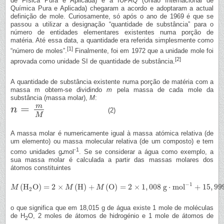
de Física Pura e Aplicada) e a IUPAQ (União Internacional de
Química Pura e Aplicada) chegaram a acordo e adoptaram a actual
definição de mole. Curiosamente, só após o ano de 1969 é que se
passou a utilizar a designação “quantidade de substância” para o
número de entidades elementares existentes numa porção de
matéria. Até essa data, a quantidade era referida simplesmente como
[1]
“número de moles”.
Finalmente, foi em 1972 que a unidade mole foi
[2]
aprovada como unidade SI de quantidade de substância.
A quantidade de substância existente numa porção de matéria com a
massa m obtem-se dividindo
m
pela massa de cada mole da
substância (massa molar),
M
:
m
=
n
n
=
m
M
(2)
M
A massa molar é numericamente igual à massa atómica relativa (de
um elemento) ou massa molecular relativa (de um composto) e tem
-1
como unidades g
mol
. Se se considerar a água como exemplo, a
sua massa molar é calculada a partir das massas molares dos
átomos constituintes
−
1
(
H
O
)
=
2
×
(
H
)
+
(
O
)
=
2
×
1
,
008
g
⋅
mol
+
15
,
99
M
M
(
H
2
O
)
=
2
×
M
(
H
)
+
M
M
(
O
)
=
2
×
1
,
008
M
g
⋅
mol
−
1
+
15
,
9994
g
⋅
mol
−
1
=
18
,
015
g
⋅
mol
2
o que significa que em 18,015 g de água existe 1 mole de moléculas
de H
O, 2 moles de átomos de hidrogénio e 1 mole de átomos de
2