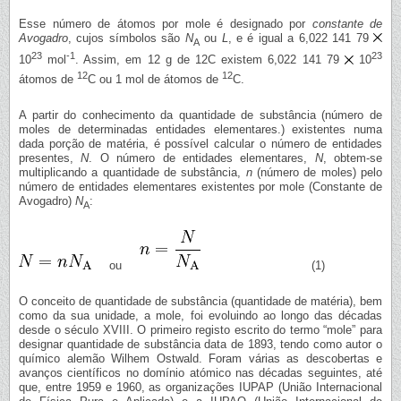
Esse número de átomos por mole é designado por
constante de
Avogadro
, cujos símbolos são
N
ou
L
, e é igual a 6,022 141 79
A
23
-1
23
10
mol
. Assim, em 12 g de 12C existem 6,022 141 79
10
12
12
átomos de
C ou 1 mol de átomos de
C.
A partir do conhecimento da quantidade de substância (número de
moles de determinadas entidades elementares.) existentes numa
dada porção de matéria, é possível calcular o número de entidades
presentes,
N
. O número de entidades elementares,
N
, obtem-se
multiplicando a quantidade de substância,
n
(número de moles) pelo
número de entidades elementares existentes por mole (Constante de
Avogadro)
N
:
A
ou
(1)
O conceito de quantidade de substância (quantidade de matéria), bem
como da sua unidade, a mole, foi evoluindo ao longo das décadas
desde o século XVIII. O primeiro registo escrito do termo “mole” para
designar quantidade de substância data de 1893, tendo como autor o
químico alemão Wilhem Ostwald. Foram várias as descobertas e
avanços científicos no domínio atómico nas décadas seguintes, até
que, entre 1959 e 1960, as organizações IUPAP (União Internacional