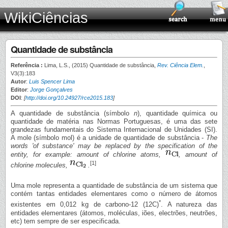
WikiCiências
Quantidade de substância
Referência :
Lima, L.S., (2015) Quantidade de substância,
Rev. Ciência Elem.
,
V3(3):183
Autor
:
Luis Spencer Lima
Editor
:
Jorge Gonçalves
DOI
:
[
http://doi.org/10.24927/rce2015.183
]
A quantidade de substância (símbolo
n
), quantidade química ou
quantidade de matéria nas Normas Portuguesas, é uma das sete
grandezas fundamentais do Sistema Internacional de Unidades (SI).
A mole (símbolo mol) é a unidade de quantidade de substância -
The
words 'of substance' may be replaced by the specification of the
entity, for example: amount of chlorine atoms,
, amount of
[1]
chlorine molecules,
.
Uma mole representa a quantidade de substância de um sistema que
contém tantas entidades elementares como o número de átomos
*
existentes em 0,012 kg de carbono-12 (12C)
. A natureza das
entidades elementares (átomos, moléculas, iões, electrões, neutrões,
etc) tem sempre de ser especificada.