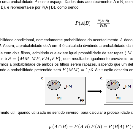
 uma probabilidade P nesse espaço. Dados dois acontecimentos A e B, com P(
 B), e representa-se por P(A | B), como sendo
(
∩
)
P
A
B
(
|
)
=
P
P
(
A
A
|
B
B
)
=
P
(
A
∩
B
)
P
(
B
)
(
)
P
B
abilidade condicional, nomeadamente probabilidade do acontecimento
dad
A
A
. Assim, a probabilidade de A em B é calculada dividindo a probabilidade da
B
 com dois filhos, admitindo que existe igual probabilidade de ser rapaz (
M
M
=
{
,
,
,
}
hos é
, com resultados igualmente prováveis, p
S
S
=
{
M
M
M
,
M
M
F
,
F
M
M
,
F
F
F
}
F
M
F
F
ermos a probabilidade de ambos os filhos serem rapazes, sabendo que um de
(
)
=
1
/
3
onde a probabilidade pretendida será
. A situação descrita 
P
P
(
M
M
M
)
M
=
1
/
3
 muito útil, quando utilizada no sentido inverso, para calcular a probabilidad
(
∩
)
=
(
|
)
(
)
=
(
|
)
(
p
p
(
A
A
∩
B
)
=
B
P
(
A
|
B
)
P
P
(
B
A
)
=
B
P
(
B
P
|
A
)
P
B
(
A
)
P
B
A
P