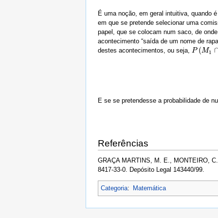
É uma noção, em geral intuitiva, quando é
em que se pretende selecionar uma comiss
papel, que se colocam num saco, de onde 
acontecimento “saída de um nome de rapaz
(
destes acontecimentos, ou seja,
P
P
(
M
M
1
∩
M
1
E se se pretendesse a probabilidade de 
Referências
GRAÇA MARTINS, M. E., MONTEIRO, C., 
8417-33-0. Depósito Legal 143440/99.
Categoria
:
Matemática