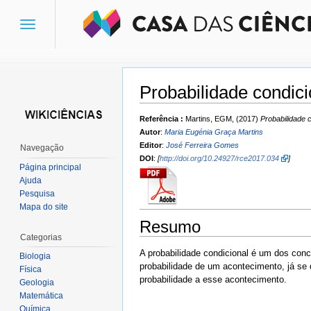
Toggle
navigation
Probabilidade condici
Ir para:
navegação
,
pesquisa
Referência :
Martins, EGM, (2017)
Probabilidade 
Autor
:
Maria Eugénia Graça Martins
Editor
:
José Ferreira Gomes
Navegação
DOI
:
[
http://doi.org/10.24927/rce2017.034
]
Página principal
Ajuda
Pesquisa
Mapa do site
Resumo
Categorias
A probabilidade condicional é um dos conc
Biologia
probabilidade de um acontecimento, já se 
Física
probabilidade a esse acontecimento.
Geologia
Matemática
Química