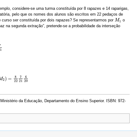
emplo, considere-se uma turma constituída por 8 rapazes e 14 raparigas,
eatória, pelo que os nomes dos alunos são escritos em 22 pedaços de
 curso ser constituída por dois rapazes? Se representarmos por
o
M
M
1
1
z na segunda extração”, pretende-se a probabilidade da interseção
7
1
8
7
6
)
=
M
2
22
21
20
 Ministério da Educação, Departamento do Ensino Superior. ISBN: 972-