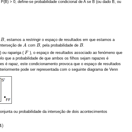
B) > 0, define-se probabilidade condicional de A se B (ou dado B, ou
o
, estamos a restringir o espaço de resultados em que estamos a
B
B
 interseção de
com
, pela probabilidade de
.
A
A
B
B
B
B
) ou rapariga (
), o espaço de resultados associado ao fenómeno que
F
F
elo que a probabilidade de que ambos os filhos sejam rapazes é
les é rapaz, este condicionamento provoca que o espaço de resultados
anteriormente pode ser representada com o seguinte diagrama de Venn
e conjunta ou probabilidade da interseção de dois acontecimentos
)
A