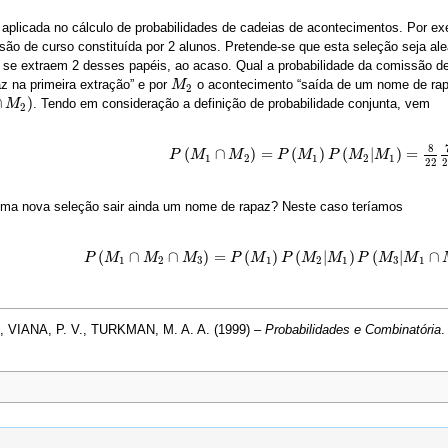
 aplicada no cálculo de probabilidades de cadeias de acontecimentos. Por ex
ão de curso constituída por 2 alunos. Pretende-se que esta seleção seja al
se extraem 2 desses papéis, ao acaso. Qual a probabilidade da comissão de
 na primeira extração” e por
o acontecimento “saída de um nome de rapa
M
M
2
2
∩
)
. Tendo em consideração a definição de probabilidade conjunta, vem
2
)
M
2
8
(
∩
)
=
(
)
(
|
)
=
P
P
(
M
M
1
∩
M
2
)
M
=
P
(
M
1
)
P
P
(
M
M
2
|
M
1
)
P
=
8
22
M
7
21
M
1
2
1
2
1
22
2
numa nova seleção sair ainda um nome de rapaz? Neste caso teríamos
(
∩
∩
)
=
(
)
(
|
)
(
|
∩
P
P
(
M
M
1
∩
M
2
∩
M
M
3
)
=
P
M
(
M
1
)
P
(
M
P
2
|
M
M
1
)
P
P
(
M
3
M
|
M
1
∩
M
M
2
)
=
P
8
22
M
7
21
M
6
20
1
2
3
1
2
1
3
1
VIANA, P. V., TURKMAN, M. A. A. (1999) –
Probabilidades e Combinatória
.