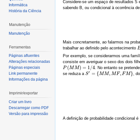
Considere-se um espaço de resultados S e
Informática
sabendo B, ou condicional à ocorrência de
História da Ciência
Manutenção
Manutenção
Mais concretamente, ao falarmos na prob
Ferramentas
trabalhar ao definido pelo acontecimento
B
Por exemplo, se considerarmos uma família
Páginas afluentes
consiste em averiguar o sexo dos dois fil
Alterações relacionadas
(
)
=
1
/
4
. No entanto se pretend
Páginas especiais
P
P
(
M
M
M
)
M
=
1
/
4
′
=
{
,
,
}
se reduza a
, d
Link permanente
S
S
′
=
{
M
M
M
,
M
F
M
,
F
M
M
}
F
F
M
Informações da página
Imprimir/exportar
Criar um livro
Descarregar como PDF
Versão para impressão
A definição de probabilidade condicional é