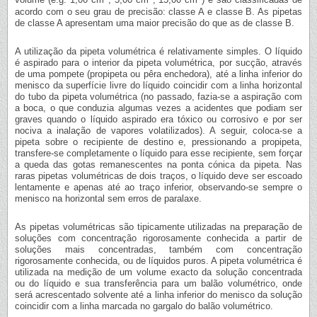
volume (e.g. 1,00 cm
, 5,00 cm
; 15,00 cm
) e são classificadas de
acordo com o seu grau de precisão: classe A e classe B. As pipetas
de classe A apresentam uma maior precisão do que as de classe B.
A utilização da pipeta volumétrica é relativamente simples. O líquido
é aspirado para o interior da pipeta volumétrica, por sucção, através
de uma pompete (propipeta ou pêra enchedora), até a linha inferior do
menisco da superfície livre do líquido coincidir com a linha horizontal
do tubo da pipeta volumétrica (no passado, fazia-se a aspiração com
a boca, o que conduzia algumas vezes a acidentes que podiam ser
graves quando o líquido aspirado era tóxico ou corrosivo e por ser
nociva a inalação de vapores volatilizados). A seguir, coloca-se a
pipeta sobre o recipiente de destino e, pressionando a propipeta,
transfere-se completamente o líquido para esse recipiente, sem forçar
a queda das gotas remanescentes na ponta cónica da pipeta. Nas
raras pipetas volumétricas de dois traços, o líquido deve ser escoado
lentamente e apenas até ao traço inferior, observando-se sempre o
menisco na horizontal sem erros de paralaxe.
As pipetas volumétricas são tipicamente utilizadas na preparação de
soluções com concentração rigorosamente conhecida a partir de
soluções mais concentradas, também com concentração
rigorosamente conhecida, ou de líquidos puros. A pipeta volumétrica é
utilizada na medição de um volume exacto da solução concentrada
ou do líquido e sua transferência para um balão volumétrico, onde
será acrescentado solvente até a linha inferior do menisco da solução
coincidir com a linha marcada no gargalo do balão volumétrico.