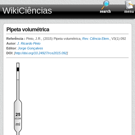
WikiCiências
Pipeta volumétrica
Referência :
Pinto, J.R., (2015) Pipeta volumétrica,
Rev. Ciência Elem.
, V3(1):092
Autor
:
J. Ricardo Pinto
Editor
:
Jorge Gonçalves
DOI
:
[
http://doi.org/10.24927/rce2015.092
]