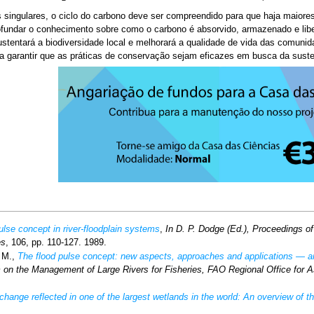
 singulares, o ciclo do carbono deve ser compreendido para que haja maiore
rofundar o conhecimento sobre como o carbono é absorvido, armazenado e lib
tentará a biodiversidade local e melhorará a qualidade de vida das comuni
a garantir que as práticas de conservação sejam eficazes em busca da sustent
ulse concept in river-floodplain systems
,
In D. P. Dodge (Ed.), Proceedings o
es
, 106, pp. 110-127. 1989.
 M.,
The flood pulse concept: new aspects, approaches and applications — a
on the Management of Large Rivers for Fisheries, FAO Regional Office for A
change reflected in one of the largest wetlands in the world: An overview of 