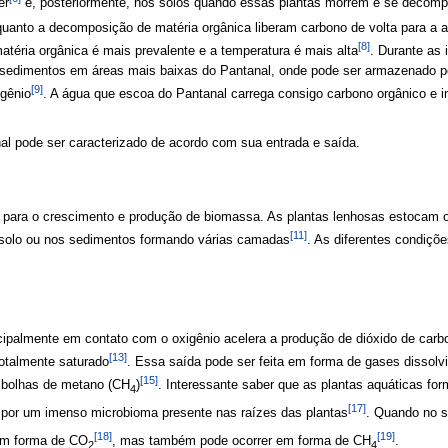
er
e, posteriormente, nos solos quando essas plantas morrem e se decomp
 quanto a decomposição de matéria orgânica liberam carbono de volta para a
[8]
téria orgânica é mais prevalente e a temperatura é mais alta
. Durante as 
 sedimentos em áreas mais baixas do Pantanal, onde pode ser armazenado p
[9]
igênio
. A água que escoa do Pantanal carrega consigo carbono orgânico e in
al pode ser caracterizado de acordo com sua entrada e saída.
as para o crescimento e produção de biomassa. As plantas lenhosas estocam 
[11]
 solo ou nos sedimentos formando várias camadas
. As diferentes condiç
ipalmente em contato com o oxigênio acelera a produção de dióxido de carbon
[13]
totalmente saturado
. Essa saída pode ser feita em forma de gases dissolv
[15]
bolhas de metano (CH
)
. Interessante saber que as plantas aquáticas f
4
[17]
por um imenso microbioma presente nas raízes das plantas
. Quando no s
[18]
[19]
 em forma de CO
, mas também pode ocorrer em forma de CH
.
2
4