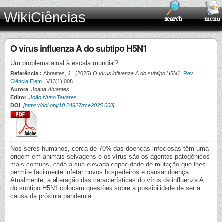
WikiCiências
O vírus influenza A do subtipo H5N1
Um problema atual à escala mundial?
Referência :
Abrantes, J., (2025)
O vírus influenza A do subtipo H5N1
,
Rev.
Ciência Elem.
, V13(1):008
Autora
:
Joana Abrantes
Editor
:
João Nuno Tavares
DOI
:
[
https://doi.org/10.24927/rce2025.008
]
Nos seres humanos, cerca de 70% das doenças infeciosas têm uma
origem em animais selvagens e os vírus são os agentes patogénicos
mais comuns, dada a sua elevada capacidade de mutação que lhes
permite facilmente infetar novos hospedeiros e causar doença.
Atualmente, a alteração das características do vírus da influenza A
do subtipo H5N1 colocam questões sobre a possibilidade de ser a
causa da próxima pandemia.