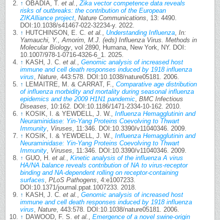
↑
OBADIA, T.
et al.
,
Zika vector competence data reveals
risks of outbreaks: the contribution of the European
ZIKAlliance project
,
Nature Communications
, 13: 4490.
DOI:10.1038/s41467-022-32234-y. 2022.
↑
HUTCHINSON, E. C.
et al.
,
Understanding Influenza
,
In:
Yamauchi, Y., Amorim, M.J. (eds) Influenza Virus. Methods in
Molecular Biology
, vol 2890, Humana, New York, NY. DOI:
10.1007/978-1-0716-4326-6_1. 2025.
↑
KASH, J. C.
et al.
,
Genomic analysis of increased host
immune and cell death responses induced by 1918 influenza
virus
,
Nature
, 443:578. DOI:10.1038/nature05181. 2006.
↑
LEMAITRE, M. & CARRAT, F.,
Comparative age distribution
of influenza morbidity and mortality during seasonal influenza
epidemics and the 2009 H1N1 pandemic
,
BMC Infectious
Diseases
, 10:162. DOI:10.1186/1471-2334-10-162. 2010.
↑
KOSIK, I. & YEWDELL, J. W.,
Influenza Hemagglutinin and
Neuraminidase: Yin-Yang Proteins Coevolving to Thwart
Immunity
,
Viruses
, 11:346. DOI:10.3390/v11040346. 2009.
↑
KOSIK, I. & YEWDELL, J. W.,
Influenza Hemagglutinin and
Neuraminidase: Yin-Yang Proteins Coevolving to Thwart
Immunity
,
Viruses
, 11:346. DOI:10.3390/v11040346. 2009.
↑
GUO, H.
et al.
,
Kinetic analysis of the influenza A virus
HA/NA balance reveals contribution of NA to virus-receptor
binding and NA-dependent rolling on receptor-containing
surfaces
,
PLoS Pathogens
, 4:e1007233.
DOI:10.1371/journal.ppat.1007233. 2018.
↑
KASH, J. C.
et al.
,
Genomic analysis of increased host
immune and cell death responses induced by 1918 influenza
virus
,
Nature
, 443:578. DOI:10.1038/nature05181. 2006.
↑
DAWOOD, F. S.
et al.
,
Emergence of a novel swine-origin