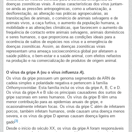
doenças zoonóticas virais. A estas características dos vírus juntam-
se ainda as pressões antropogénicas, como a urbanização, a
desflorestação, as alteração nas práticas agropecuárias, as
translocações de animais, o comércio de animais selvagens e de
animais vivos, a caça furtiva, o aumento da população humana, a
mobilidade e as alterações climáticas, que favorecem o aumento da
frequência de contacto entre animais selvagens, animais domésticos
e seres humanos, o que proporciona as condições ideais para a
ocorrência de saltos de espécies nos vírus e a emergência de
doenças zoonóticas. Assim, as doenças zoonóticas virais
representam uma ameaça socioeconómica global por afetarem a
saúde pública, o bem-estar e a saúde animal, com efeitos nefastos
na produção e na comercialização de produtos de origem animal.
O vírus da gripe A (ou o vírus
influenza A
).
Os vírus da gripe possuem um genoma segmentado de ARN de
cadeia simples e polaridade negativa e pertencem à família
Orthomyxoviridae
. Esta família inclui os vírus da gripe A, B, C e D.
Os vírus da gripe A e B são os principais causadores dos surtos de
gripe sazonais em seres humanos. Os vírus da gripe B têm uma
menor contribuição para as epidemias anuais de gripe, e
ocasionalmente infetam focas. Os vírus da gripe C além de infetarem
porcos, também infetam humanos, onde causam uma doença menos
severa, e os vírus da gripe D apenas causam doença ligeira em
[3]
gado
.
Desde o início do século XX, os vírus da gripe A foram responsáveis