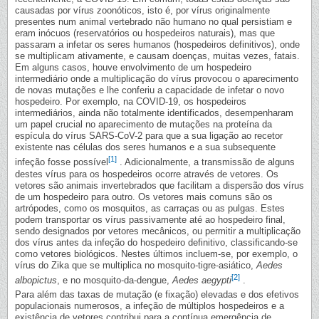
causadas por vírus zoonóticos, isto é, por vírus originalmente
presentes num animal vertebrado não humano no qual persistiam e
eram inócuos (reservatórios ou hospedeiros naturais), mas que
passaram a infetar os seres humanos (hospedeiros definitivos), onde
se multiplicam ativamente, e causam doenças, muitas vezes, fatais.
Em alguns casos, houve envolvimento de um hospedeiro
intermediário onde a multiplicação do vírus provocou o aparecimento
de novas mutações e lhe conferiu a capacidade de infetar o novo
hospedeiro. Por exemplo, na COVID-19, os hospedeiros
intermediários, ainda não totalmente identificados, desempenharam
um papel crucial no aparecimento de mutações na proteína da
espícula do vírus SARS-CoV-2 para que a sua ligação ao recetor
existente nas células dos seres humanos e a sua subsequente
[1]
infeção fosse possível
. Adicionalmente, a transmissão de alguns
destes vírus para os hospedeiros ocorre através de vetores. Os
vetores são animais invertebrados que facilitam a dispersão dos vírus
de um hospedeiro para outro. Os vetores mais comuns são os
artrópodes, como os mosquitos, as carraças ou as pulgas. Estes
podem transportar os vírus passivamente até ao hospedeiro final,
sendo designados por vetores mecânicos, ou permitir a multiplicação
dos vírus antes da infeção do hospedeiro definitivo, classificando-se
como vetores biológicos. Nestes últimos incluem-se, por exemplo, o
vírus do Zika que se multiplica no mosquito-tigre-asiático,
Aedes
[2]
albopictus
, e no mosquito-da-dengue,
Aedes aegypti
.
Para além das taxas de mutação (e fixação) elevadas e dos efetivos
populacionais numerosos, a infeção de múltiplos hospedeiros e a
existência de vetores contribui para a contínua emergência de