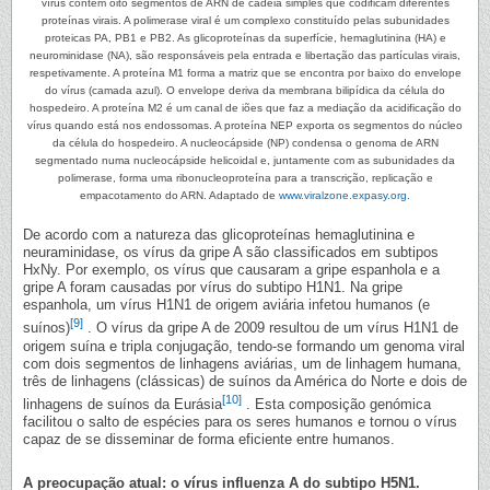
vírus contém oito segmentos de ARN de cadeia simples que codificam diferentes
proteínas virais. A polimerase viral é um complexo constituído pelas subunidades
proteicas PA, PB1 e PB2. As glicoproteínas da superfície, hemaglutinina (HA) e
neurominidase (NA), são responsáveis pela entrada e libertação das partículas virais,
respetivamente. A proteína M1 forma a matriz que se encontra por baixo do envelope
do vírus (camada azul). O envelope deriva da membrana bilipídica da célula do
hospedeiro. A proteína M2 é um canal de iões que faz a mediação da acidificação do
vírus quando está nos endossomas. A proteína NEP exporta os segmentos do núcleo
da célula do hospedeiro. A nucleocápside (NP) condensa o genoma de ARN
segmentado numa nucleocápside helicoidal e, juntamente com as subunidades da
polimerase, forma uma ribonucleoproteína para a transcrição, replicação e
empacotamento do ARN. Adaptado de
www.viralzone.expasy.org
.
De acordo com a natureza das glicoproteínas hemaglutinina e
neuraminidase, os vírus da gripe A são classificados em subtipos
HxNy. Por exemplo, os vírus que causaram a gripe espanhola e a
gripe A foram causadas por vírus do subtipo H1N1. Na gripe
espanhola, um vírus H1N1 de origem aviária infetou humanos (e
[9]
suínos)
. O vírus da gripe A de 2009 resultou de um vírus H1N1 de
origem suína e tripla conjugação, tendo-se formando um genoma viral
com dois segmentos de linhagens aviárias, um de linhagem humana,
três de linhagens (clássicas) de suínos da América do Norte e dois de
[10]
linhagens de suínos da Eurásia
. Esta composição genómica
facilitou o salto de espécies para os seres humanos e tornou o vírus
capaz de se disseminar de forma eficiente entre humanos.
A preocupação atual: o vírus influenza A do subtipo H5N1.