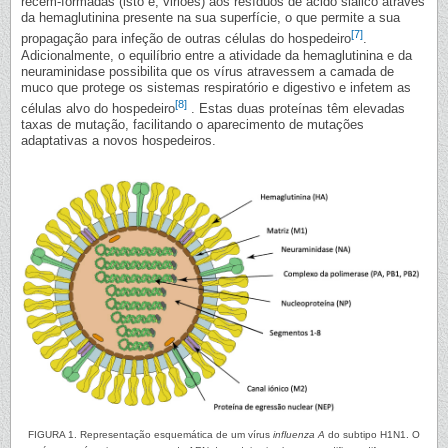
recém-formadas (isto é, viriões) aos resíduos de ácido siálico através
da hemaglutinina presente na sua superfície, o que permite a sua
[7]
propagação para infeção de outras células do hospedeiro
.
Adicionalmente, o equilíbrio entre a atividade da hemaglutinina e da
neuraminidase possibilita que os vírus atravessem a camada de
muco que protege os sistemas respiratório e digestivo e infetem as
[8]
células alvo do hospedeiro
. Estas duas proteínas têm elevadas
taxas de mutação, facilitando o aparecimento de mutações
adaptativas a novos hospedeiros.
FIGURA 1. Representação esquemática de um vírus
influenza A
do subtipo H1N1. O