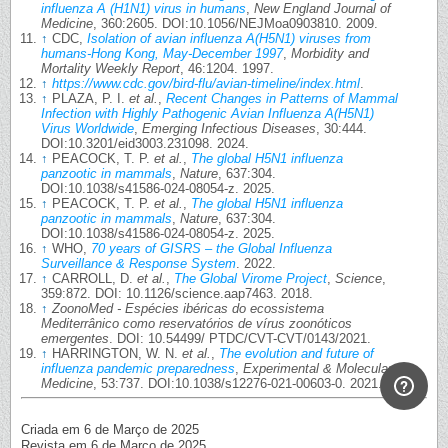
influenza A (H1N1) virus in humans
,
New England Journal of
Medicine
, 360:2605. DOI:10.1056/NEJMoa0903810. 2009.
↑
CDC,
Isolation of avian influenza A(H5N1) viruses from
humans-Hong Kong, May-December 1997
,
Morbidity and
Mortality Weekly Report
, 46:1204. 1997.
↑
https://www.cdc.gov/bird-flu/avian-timeline/index.html
.
↑
PLAZA, P. I.
et al.
,
Recent Changes in Patterns of Mammal
Infection with Highly Pathogenic Avian Influenza A(H5N1)
Virus Worldwide
,
Emerging Infectious Diseases
, 30:444.
DOI:10.3201/eid3003.231098. 2024.
↑
PEACOCK, T. P.
et al.
,
The global H5N1 influenza
panzootic in mammals
,
Nature
, 637:304.
DOI:10.1038/s41586-024-08054-z. 2025.
↑
PEACOCK, T. P.
et al.
,
The global H5N1 influenza
panzootic in mammals
,
Nature
, 637:304.
DOI:10.1038/s41586-024-08054-z. 2025.
↑
WHO,
70 years of GISRS – the Global Influenza
Surveillance & Response System
. 2022.
↑
CARROLL, D.
et al.
,
The Global Virome Project
,
Science
,
359:872. DOI: 10.1126/science.aap7463. 2018.
↑
ZoonoMed - Espécies ibéricas do ecossistema
Mediterrânico como reservatórios de vírus zoonóticos
emergentes
. DOI: 10.54499/ PTDC/CVT-CVT/0143/2021.
↑
HARRINGTON, W. N.
et al.
,
The evolution and future of
influenza pandemic preparedness
,
Experimental & Molecular
Medicine
, 53:737. DOI:10.1038/s12276-021-00603-0. 2021.
Criada em 6 de Março de 2025
Revista em 6 de Março de 2025