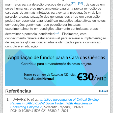
[17]
,
[18]
mamíferos para a deteção precoce de surtos
, de casos em
seres humanos, e do meio ambiente para uma rápida remoção de
carcaças de animais infetados para evitar a propagação viral. Em
paralelo, a caracterização dos genomas dos vírus em circulação
poderá ser essencial para identificar mutações adaptativas ou novas
composições genómicas, que poderão ser testadas
experimentalmente em condições altamente controladas, e assim
[19]
determinar o potencial pandémico
. Finalmente, este
conhecimento deverá estar acessível para acelerar a implementação
de respostas globais concertadas e otimizadas para a contenção,
controlo e erradicação.
Referências
[
editar
]
↑
JAFARY, F.
et al.
,
In Silico Investigation of Critical Binding
Pattern in SARS-CoV-2 Spike Protein With Angiotensin-
Converting Enzyme 2
,
Scientific Reports
, 11:6927.
DOI:10.1038/s41598-021-86380-2. 2021.