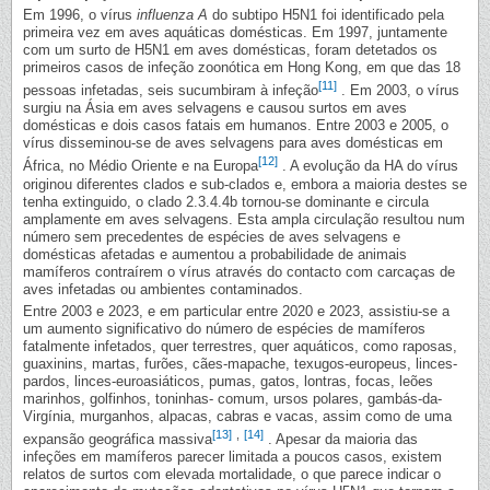
Em 1996, o vírus
influenza A
do subtipo H5N1 foi identificado pela
primeira vez em aves aquáticas domésticas. Em 1997, juntamente
com um surto de H5N1 em aves domésticas, foram detetados os
primeiros casos de infeção zoonótica em Hong Kong, em que das 18
[11]
pessoas infetadas, seis sucumbiram à infeção
. Em 2003, o vírus
surgiu na Ásia em aves selvagens e causou surtos em aves
domésticas e dois casos fatais em humanos. Entre 2003 e 2005, o
vírus disseminou-se de aves selvagens para aves domésticas em
[12]
África, no Médio Oriente e na Europa
. A evolução da HA do vírus
originou diferentes clados e sub-clados e, embora a maioria destes se
tenha extinguido, o clado 2.3.4.4b tornou-se dominante e circula
amplamente em aves selvagens. Esta ampla circulação resultou num
número sem precedentes de espécies de aves selvagens e
domésticas afetadas e aumentou a probabilidade de animais
mamíferos contraírem o vírus através do contacto com carcaças de
aves infetadas ou ambientes contaminados.
Entre 2003 e 2023, e em particular entre 2020 e 2023, assistiu-se a
um aumento significativo do número de espécies de mamíferos
fatalmente infetados, quer terrestres, quer aquáticos, como raposas,
guaxinins, martas, furões, cães-mapache, texugos-europeus, linces-
pardos, linces-euroasiáticos, pumas, gatos, lontras, focas, leões
marinhos, golfinhos, toninhas- comum, ursos polares, gambás-da-
Virgínia, murganhos, alpacas, cabras e vacas, assim como de uma
[13]
,
[14]
expansão geográfica massiva
. Apesar da maioria das
infeções em mamíferos parecer limitada a poucos casos, existem
relatos de surtos com elevada mortalidade, o que parece indicar o