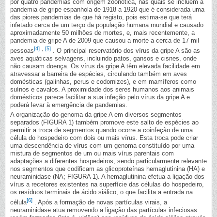
por quatro pandemias com origem zoonótica, nas quais se incluem a
pandemia de gripe espanhola de 1918 a 1920 que é considerada uma
das piores pandemias de que há registo, pois estima-se que terá
infetado cerca de um terço da população humana mundial e causado
aproximadamente 50 milhões de mortes, e, mais recentemente, a
pandemia de gripe A de 2009 que causou a morte a cerca de 17 mil
[4]
,
[5]
pessoas
. O principal reservatório dos vírus da gripe A são as
aves aquáticas selvagens, incluindo patos, gansos e cisnes, onde
não causam doença. Os vírus da gripe A têm elevada facilidade em
atravessar a barreira de espécies, circulando também em aves
domésticas (galinhas, perus e codornizes), e em mamíferos como
suínos e cavalos. A proximidade dos seres humanos aos animais
domésticos parece facilitar a sua infeção pelo vírus da gripe A e
poderá levar à emergência de pandemias.
A organização do genoma da gripe A em diversos segmentos
separados (FIGURA 1) também promove este salto de espécies ao
permitir a troca de segmentos quando ocorre a coinfeção de uma
célula do hospedeiro com dois ou mais vírus. Esta troca pode criar
uma descendência de vírus com um genoma constituído por uma
mistura de segmentos de um ou mais vírus parentais com
adaptações a diferentes hospedeiros, sendo particularmente relevante
nos segmentos que codificam as glicoproteínas hemaglutinina (HA) e
neuraminidase (NA; FIGURA 1). A hemaglutinina efetua a ligação dos
vírus a recetores existentes na superfície das células do hospedeiro,
os resíduos terminais de ácido siálico, o que facilita a entrada na
[6]
célula
. Após a formação de novas partículas virais, a
neuraminidase atua removendo a ligação das partículas infeciosas