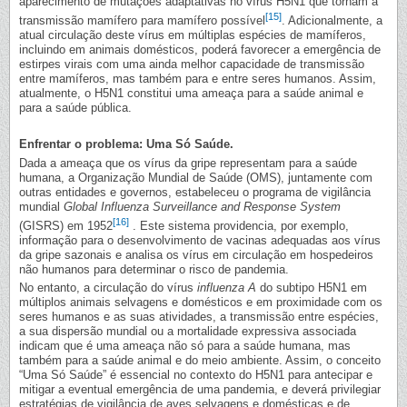
aparecimento de mutações adaptativas no vírus H5N1 que tornam a
[15]
transmissão mamífero para mamífero possível
. Adicionalmente, a
atual circulação deste vírus em múltiplas espécies de mamíferos,
incluindo em animais domésticos, poderá favorecer a emergência de
estirpes virais com uma ainda melhor capacidade de transmissão
entre mamíferos, mas também para e entre seres humanos. Assim,
atualmente, o H5N1 constitui uma ameaça para a saúde animal e
para a saúde pública.
Enfrentar o problema: Uma Só Saúde.
Dada a ameaça que os vírus da gripe representam para a saúde
humana, a Organização Mundial de Saúde (OMS), juntamente com
outras entidades e governos, estabeleceu o programa de vigilância
mundial
Global Influenza Surveillance and Response System
[16]
(GISRS) em 1952
. Este sistema providencia, por exemplo,
informação para o desenvolvimento de vacinas adequadas aos vírus
da gripe sazonais e analisa os vírus em circulação em hospedeiros
não humanos para determinar o risco de pandemia.
No entanto, a circulação do vírus
influenza A
do subtipo H5N1 em
múltiplos animais selvagens e domésticos e em proximidade com os
seres humanos e as suas atividades, a transmissão entre espécies,
a sua dispersão mundial ou a mortalidade expressiva associada
indicam que é uma ameaça não só para a saúde humana, mas
também para a saúde animal e do meio ambiente. Assim, o conceito
“Uma Só Saúde” é essencial no contexto do H5N1 para antecipar e
mitigar a eventual emergência de uma pandemia, e deverá privilegiar
estratégias de vigilância de aves selvagens e domésticas e de