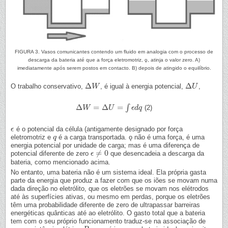
FIGURA 3. Vasos comunicantes contendo um fluido em analogia com o processo de
descarga da bateria até que a força eletromotriz, ǫ, atinja o valor zero. A)
imediatamente após serem postos em contacto. B) depois de atingido o equilíbrio.
Δ
Δ
O trabalho conservativo,
, é igual à energia potencial,
,
Δ
W
W
Δ
U
U
Δ
=
Δ
=
∫
(2)
Δ
W
W
=
Δ
U
=
∫
ϵ
U
d
q
ϵ
d
q
é o potencial da célula (antigamente designado por força
ϵ
ϵ
eletromotriz e
é a carga transportada. ǫ não é uma força, é uma
q
q
energia potencial por unidade de carga; mas é uma diferença de
≠
0
potencial diferente de zero
que desencadeia a descarga da
ϵ
ϵ
≠
0
bateria, como mencionado acima.
No entanto, uma bateria não é um sistema ideal. Ela própria gasta
parte da energia que produz a fazer com que os iões se movam numa
dada direção no eletrólito, que os eletrões se movam nos elétrodos
até às superfícies ativas, ou mesmo em perdas, porque os eletrões
têm uma probabilidade diferente de zero de ultrapassar barreiras
energéticas quânticas até ao eletrólito. O gasto total que a bateria
tem com o seu próprio funcionamento traduz-se na associação de