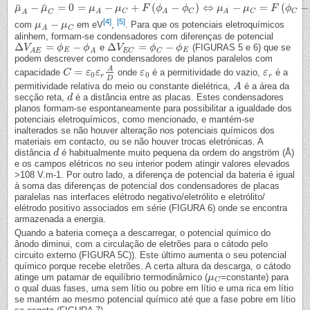
¯
¯
−
=
0
=
−
+
(
−
)
⇔
−
=
(
−
μ
μ
¯
A
−
μ
¯
μ
C
=
0
=
μ
A
−
μ
μ
C
+
F
(
ϕ
A
μ
−
ϕ
C
)
⇔
F
μ
A
ϕ
−
μ
C
=
ϕ
F
(
ϕ
C
−
ϕ
A
μ
)
⇔
ϵ
=
μ
μ
A
−
μ
C
e
F
ϕ
C
C
C
C
A
A
A
A
C
[4]
[5]
−
com
em eV
,
. Para que os potenciais eletroquímicos
μ
μ
A
−
μ
C
μ
C
A
alinhem, formam-se condensadores com diferenças de potencial
Δ
=
−
Δ
=
−
e
(FIGURAS 5 e 6) que se
Δ
V
V
A
E
=
ϕ
E
−
ϕ
ϕ
A
ϕ
Δ
V
V
E
C
=
ϕ
C
−
ϕ
ϕ
E
ϕ
E
E
E
C
C
A
E
A
podem descrever como condensadores de planos paralelos com
A
=
capacidade
onde
é a permitividade do vazio,
é a
C
C
=
ε
0
ε
ε
r
A
ε
D
ε
ε
0
ε
ε
r
0
0
r
r
D
permitividade relativa do meio ou constante dielétrica,
é a área da
A
A
secção reta,
é a distância entre as placas. Estes condensadores
d
d
planos formam-se espontaneamente para possibilitar a igualdade dos
potenciais eletroquímicos, como mencionado, e mantém-se
inalterados se não houver alteração nos potenciais químicos dos
materiais em contacto, ou se não houver trocas eletrónicas. A
distância
é habitualmente muito pequena da ordem do angström (Å)
d
d
e os campos elétricos no seu interior podem atingir valores elevados
>108 V.m-1. Por outro lado, a diferença de potencial da bateria é igual
à soma das diferenças de potencial dos condensadores de placas
paralelas nas interfaces elétrodo negativo/eletrólito e eletrólito/
elétrodo positivo associados em série (FIGURA 6) onde se encontra
armazenada a energia.
Quando a bateria começa a descarregar, o potencial químico do
ânodo diminui, com a circulação de eletrões para o cátodo pelo
circuito externo (FIGURA 5C)). Este último aumenta o seu potencial
químico porque recebe eletrões. A certa altura da descarga, o cátodo
atinge um patamar de equilíbrio termodinâmico (
=constante) para
μ
μ
C
C
o qual duas fases, uma sem lítio ou pobre em lítio e uma rica em lítio
se mantém ao mesmo potencial químico até que a fase pobre em lítio