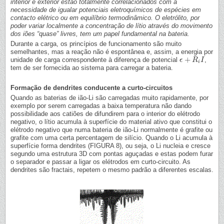
interior e exterior estão totalmente correlacionados com a
necessidade de igualar potenciais eletroquímicos de espécies em
contacto elétrico ou em equilíbrio termodinâmico. O eletrólito, por
poder variar localmente a concentração de lítio através do movimento
dos iões “quase” livres, tem um papel fundamental na bateria.
Durante a carga, os princípios de funcionamento são muito
semelhantes, mas a reação não é espontânea e, assim, a energia por
+
unidade de carga correspondente à diferença de potencial
,
ϵ
ϵ
+
R
i
R
I
I
i
tem de ser fornecida ao sistema para carregar a bateria.
Formação de dendrites conducente a curto-circuitos
Quando as baterias de ião-Li são carregadas muito rapidamente, por
exemplo por serem carregadas a baixa temperatura não dando
possibilidade aos catiões de difundirem para o interior do elétrodo
negativo, o lítio acumula à superfície do material ativo que constitui o
elétrodo negativo que numa bateria de ião-Li normalmente é grafite ou
grafite com uma certa percentagem de silício. Quando o Li acumula à
superfície forma dendrites (FIGURA 8), ou seja, o Li nucleia e cresce
segundo uma estrutura 3D com pontas aguçadas e estas podem furar
o separador e passar a ligar os elétrodos em curto-circuito. As
dendrites são fractais, repetem o mesmo padrão a diferentes escalas.