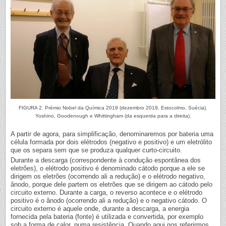
FIGURA 2. Prémio Nobel da Química 2019 (dezembro 2019, Estocolmo, Suécia).
Yoshino, Goodenough e Whittingham (da esquerda para a direita).
A partir de agora, para simplificação, denominaremos por bateria uma
célula formada por dois elétrodos (negativo e positivo) e um eletrólito
que os separa sem que se produza qualquer curto-circuito.
Durante a descarga (correspondente à condução espontânea dos
eletrões), o elétrodo positivo é denominado cátodo porque a ele se
dirigem os eletrões (ocorrendo ali a redução) e o elétrodo negativo,
ânodo, porque dele partem os eletrões que se dirigem ao cátodo pelo
circuito externo. Durante a carga, o reverso acontece e o elétrodo
positivo é o ânodo (ocorrendo ali a redução) e o negativo cátodo. O
circuito externo é aquele onde, durante a descarga, a energia
fornecida pela bateria (fonte) é utilizada e convertida, por exemplo
sob a forma de calor, numa resistência. Quando aqui nos referirmos