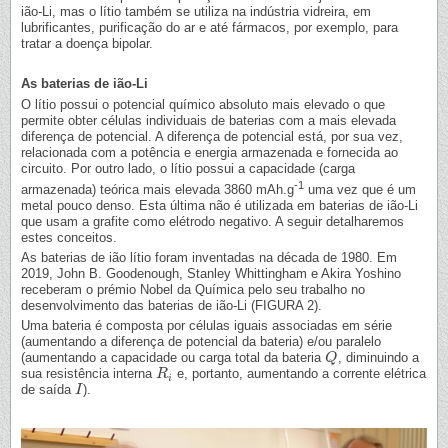
ião-Li, mas o lítio também se utiliza na indústria vidreira, em
lubrificantes, purificação do ar e até fármacos, por exemplo, para
tratar a doença bipolar.
As baterias de ião-Li
O lítio possui o potencial químico absoluto mais elevado o que
permite obter células individuais de baterias com a mais elevada
diferença de potencial. A diferença de potencial está, por sua vez,
relacionada com a potência e energia armazenada e fornecida ao
circuito. Por outro lado, o lítio possui a capacidade (carga
-1
armazenada) teórica mais elevada 3860 mAh.g
uma vez que é um
metal pouco denso. Esta última não é utilizada em baterias de ião-Li
que usam a grafite como elétrodo negativo. A seguir detalharemos
estes conceitos.
As baterias de ião lítio foram inventadas na década de 1980. Em
2019, John B. Goodenough, Stanley Whittingham e Akira Yoshino
receberam o prémio Nobel da Química pelo seu trabalho no
desenvolvimento das baterias de ião-Li (FIGURA 2).
Uma bateria é composta por células iguais associadas em série
(aumentando a diferença de potencial da bateria) e/ou paralelo
(aumentando a capacidade ou carga total da bateria
, diminuindo a
Q
Q
sua resistência interna
e, portanto, aumentando a corrente elétrica
R
R
i
i
de saída
).
I
I