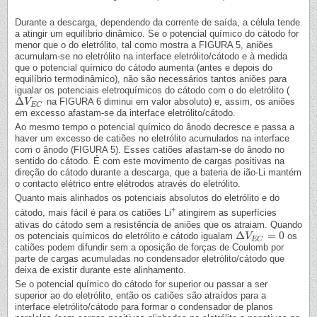
Durante a descarga, dependendo da corrente de saída, a célula tende
a atingir um equilíbrio dinâmico. Se o potencial químico do cátodo for
menor que o do eletrólito, tal como mostra a FIGURA 5, aniões
acumulam-se no eletrólito na interface eletrólito/cátodo e à medida
que o potencial químico do cátodo aumenta (antes e depois do
equilíbrio termodinâmico), não são necessários tantos aniões para
igualar os potenciais eletroquímicos do cátodo com o do eletrólito (
Δ
na FIGURA 6 diminui em valor absoluto) e, assim, os aniões
Δ
V
V
E
C
E
C
em excesso afastam-se da interface eletrólito/cátodo.
Ao mesmo tempo o potencial químico do ânodo decresce e passa a
haver um excesso de catiões no eletrólito acumulados na interface
com o ânodo (FIGURA 5). Esses catiões afastam-se do ânodo no
sentido do cátodo. É com este movimento de cargas positivas na
direção do cátodo durante a descarga, que a bateria de ião-Li mantém
o contacto elétrico entre elétrodos através do eletrólito.
Quanto mais alinhados os potenciais absolutos do eletrólito e do
+
cátodo, mais fácil é para os catiões Li
atingirem as superfícies
ativas do cátodo sem a resistência de aniões que os atraiam. Quando
Δ
=
0
os potenciais químicos do eletrólito e cátodo igualam
os
Δ
V
V
E
C
=
0
E
C
catiões podem difundir sem a oposição de forças de Coulomb por
parte de cargas acumuladas no condensador eletrólito/cátodo que
deixa de existir durante este alinhamento.
Se o potencial químico do cátodo for superior ou passar a ser
superior ao do eletrólito, então os catiões são atraídos para a
interface eletrólito/cátodo para formar o condensador de planos