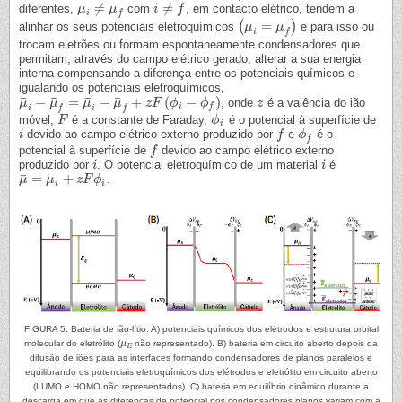
≠
≠
diferentes,
com
, em contacto elétrico, tendem a
μ
μ
i
≠
μ
f
μ
i
i
≠
f
f
i
f
¯
¯
=
(
)
alinhar os seus potenciais eletroquímicos
e para isso ou
(
μ
μ
¯
i
=
μ
¯
μ
f
)
i
f
trocam eletrões ou formam espontaneamente condensadores que
permitam, através do campo elétrico gerado, alterar a sua energia
interna compensando a diferença entre os potenciais químicos e
igualando os potenciais eletroquímicos,
¯
¯
¯
¯
−
=
−
+
(
−
)
, onde
é a valência do ião
μ
μ
¯
i
−
μ
¯
μ
f
=
μ
¯
i
−
μ
μ
¯
f
+
z
μ
F
(
ϕ
i
−
ϕ
z
f
F
)
ϕ
ϕ
z
z
i
f
i
f
i
f
móvel,
é a constante de Faraday,
é o potencial à superfície de
F
F
ϕ
ϕ
i
i
devido ao campo elétrico externo produzido por
e
é o
i
i
f
f
ϕ
ϕ
f
f
potencial à superfície de
devido ao campo elétrico externo
f
f
produzido por
. O potencial eletroquímico de um material
é
i
i
i
i
¯
=
+
.
μ
μ
¯
=
μ
i
μ
+
z
F
ϕ
i
z
F
ϕ
i
i
FIGURA 5. Bateria de ião-lítio. A) potenciais químicos dos elétrodos e estrutura orbital
molecular do eletrólito (
μ
não representado). B) bateria em circuito aberto depois da
μ
E
E
difusão de iões para as interfaces formando condensadores de planos paralelos e
equilibrando os potenciais eletroquímicos dos elétrodos e eletrólito em circuito aberto
(LUMO e HOMO não representados). C) bateria em equilíbrio dinâmico durante a
descarga em que as diferenças de potencial nos condensadores planos variam com a