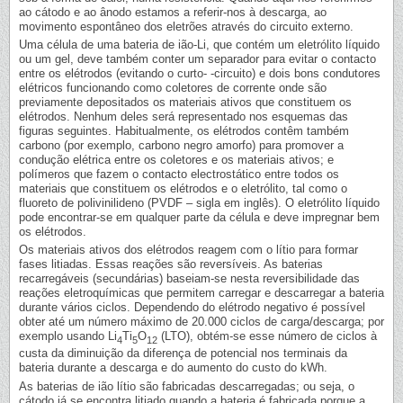
ao cátodo e ao ânodo estamos a referir-nos à descarga, ao
movimento espontâneo dos eletrões através do circuito externo.
Uma célula de uma bateria de ião-Li, que contém um eletrólito líquido
ou um gel, deve também conter um separador para evitar o contacto
entre os elétrodos (evitando o curto- -circuito) e dois bons condutores
elétricos funcionando como coletores de corrente onde são
previamente depositados os materiais ativos que constituem os
elétrodos. Nenhum deles será representado nos esquemas das
figuras seguintes. Habitualmente, os elétrodos contêm também
carbono (por exemplo, carbono negro amorfo) para promover a
condução elétrica entre os coletores e os materiais ativos; e
polímeros que fazem o contacto electrostático entre todos os
materiais que constituem os elétrodos e o eletrólito, tal como o
fluoreto de polivinilideno (PVDF – sigla em inglês). O eletrólito líquido
pode encontrar-se em qualquer parte da célula e deve impregnar bem
os elétrodos.
Os materiais ativos dos elétrodos reagem com o lítio para formar
fases litiadas. Essas reações são reversíveis. As baterias
recarregáveis (secundárias) baseiam-se nesta reversibilidade das
reações eletroquímicas que permitem carregar e descarregar a bateria
durante vários ciclos. Dependendo do elétrodo negativo é possível
obter até um número máximo de 20.000 ciclos de carga/descarga; por
exemplo usando Li
Ti
O
(LTO), obtém-se esse número de ciclos à
4
5
12
custa da diminuição da diferença de potencial nos terminais da
bateria durante a descarga e do aumento do custo do kWh.
As baterias de ião lítio são fabricadas descarregadas; ou seja, o
cátodo já se encontra litiado quando a bateria é fabricada porque a