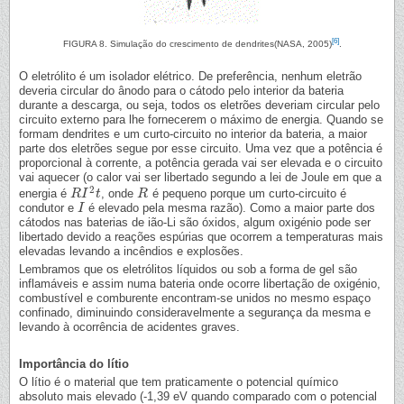
[6]
FIGURA 8. Simulação do crescimento de dendrites(NASA, 2005)
.
O eletrólito é um isolador elétrico. De preferência, nenhum eletrão
deveria circular do ânodo para o cátodo pelo interior da bateria
durante a descarga, ou seja, todos os eletrões deveriam circular pelo
circuito externo para lhe fornecerem o máximo de energia. Quando se
formam dendrites e um curto-circuito no interior da bateria, a maior
parte dos eletrões segue por esse circuito. Uma vez que a potência é
proporcional à corrente, a potência gerada vai ser elevada e o circuito
vai aquecer (o calor vai ser libertado segundo a lei de Joule em que a
2
energia é
, onde
é pequeno porque um curto-circuito é
R
R
I
I
2
t
t
R
R
condutor e
é elevado pela mesma razão). Como a maior parte dos
I
I
cátodos nas baterias de ião-Li são óxidos, algum oxigénio pode ser
libertado devido a reações espúrias que ocorrem a temperaturas mais
elevadas levando a incêndios e explosões.
Lembramos que os eletrólitos líquidos ou sob a forma de gel são
inflamáveis e assim numa bateria onde ocorre libertação de oxigénio,
combustível e comburente encontram-se unidos no mesmo espaço
confinado, diminuindo consideravelmente a segurança da mesma e
levando à ocorrência de acidentes graves.
Importância do lítio
O lítio é o material que tem praticamente o potencial químico
absoluto mais elevado (-1,39 eV quando comparado com o potencial