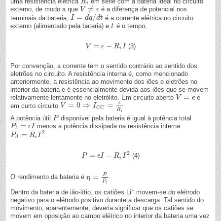
uma resistência elétrica
em série com a bateria ideal no circuito
R
R
i
i
≠
externo, de modo a que
é a diferença de potencial nos
V
V
≠
ϵ
ϵ
=
/
terminais da bateria,
é a corrente elétrica no circuito
I
I
=
d
q
/
d
d
q
t
d
t
externo (alimentado pela bateria) e
é o tempo,
t
t
=
−
(3)
V
V
=
ϵ
−
R
ϵ
i
I
R
I
i
Por convenção, a corrente tem o sentido contrário ao sentido dos
eletrões no circuito. A resistência interna é, como mencionado
anteriormente, a resistência ao movimento dos iões e eletrões no
interior da bateria e é essencialmente devida aos iões que se movem
=
relativamente lentamente no eletrólito. Em circuito aberto
e
V
V
=
ϵ
ϵ
ϵ
=
0
⇒
=
em curto circuito
.
V
V
=
0
⇒
I
C
C
=
ϵ
I
R
i
C
C
R
i
A potência útil
disponível pela bateria é igual à potência total
P
P
=
menos a potência dissipada na resistência interna
P
P
t
=
ϵ
I
ϵ
I
t
2
=
.
P
P
d
=
R
i
I
R
2
I
d
i
2
=
−
(4)
P
P
=
ϵ
I
−
ϵ
R
I
i
I
2
R
I
i
P
=
O rendimento da bateria é
.
η
η
=
P
P
t
P
t
+
Dentro da bateria de ião-lítio, os catiões Li
movem-se do elétrodo
negativo para o elétrodo positivo durante a descarga. Tal sentido do
movimento, aparentemente, deveria significar que os catiões se
movem em oposição ao campo elétrico no interior da bateria uma vez