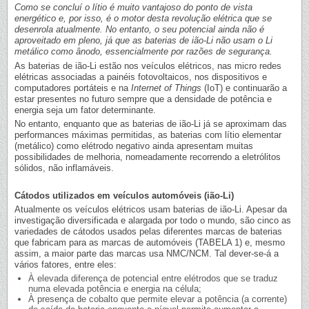
Como se concluí o lítio é muito vantajoso do ponto de vista
energético e, por isso, é o motor desta revolução elétrica que se
desenrola atualmente. No entanto, o seu potencial ainda não é
aproveitado em pleno, já que as baterias de ião-Li não usam o Li
metálico como ânodo, essencialmente por razões de segurança.
As baterias de ião-Li estão nos veículos elétricos, nas micro redes
elétricas associadas a painéis fotovoltaicos, nos dispositivos e
computadores portáteis e na
Internet of Things
(IoT) e continuarão a
estar presentes no futuro sempre que a densidade de potência e
energia seja um fator determinante.
No entanto, enquanto que as baterias de ião-Li já se aproximam das
performances máximas permitidas, as baterias com lítio elementar
(metálico) como elétrodo negativo ainda apresentam muitas
possibilidades de melhoria, nomeadamente recorrendo a eletrólitos
sólidos, não inflamáveis.
Cátodos utilizados em veículos automóveis (ião-Li)
Atualmente os veículos elétricos usam baterias de ião-Li. Apesar da
investigação diversificada e alargada por todo o mundo, são cinco as
variedades de cátodos usados pelas diferentes marcas de baterias
que fabricam para as marcas de automóveis (TABELA 1) e, mesmo
assim, a maior parte das marcas usa NMC/NCM. Tal dever-se-á a
vários fatores, entre eles:
À elevada diferença de potencial entre elétrodos que se traduz
numa elevada potência e energia na célula;
À presença de cobalto que permite elevar a potência (a corrente)