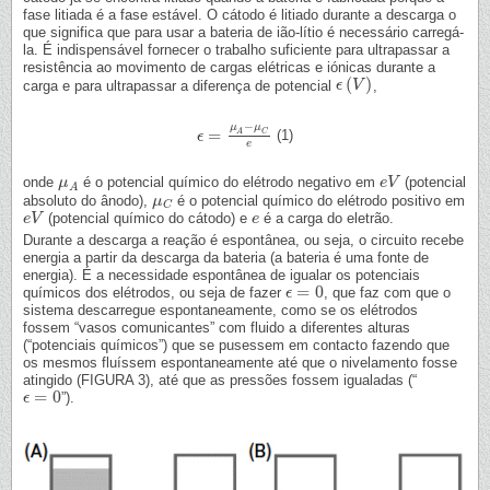
fase litiada é a fase estável. O cátodo é litiado durante a descarga o
que significa que para usar a bateria de ião-lítio é necessário carregá-
la. É indispensável fornecer o trabalho suficiente para ultrapassar a
resistência ao movimento de cargas elétricas e iónicas durante a
(
)
carga e para ultrapassar a diferença de potencial
,
ϵ
ϵ
(
V
V
)
−
μ
μ
=
A
C
(1)
ϵ
ϵ
=
μ
A
−
μ
C
e
e
onde
é o potencial químico do elétrodo negativo em
(potencial
μ
μ
A
e
e
V
V
A
absoluto do ânodo),
é o potencial químico do elétrodo positivo em
μ
μ
C
C
(potencial químico do cátodo) e
é a carga do eletrão.
e
e
V
V
e
e
Durante a descarga a reação é espontânea, ou seja, o circuito recebe
energia a partir da descarga da bateria (a bateria é uma fonte de
energia). É a necessidade espontânea de igualar os potenciais
=
0
químicos dos elétrodos, ou seja de fazer
, que faz com que o
ϵ
ϵ
=
0
sistema descarregue espontaneamente, como se os elétrodos
fossem “vasos comunicantes” com fluido a diferentes alturas
(“potenciais químicos”) que se pusessem em contacto fazendo que
os mesmos fluíssem espontaneamente até que o nivelamento fosse
atingido (FIGURA 3), até que as pressões fossem igualadas (“
=
0
”).
ϵ
ϵ
=
0