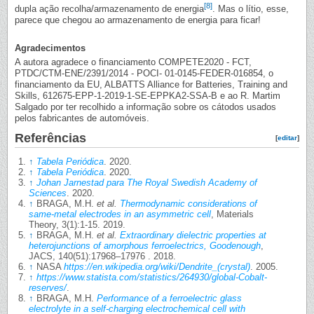
[8]
dupla ação recolha/armazenamento de energia
. Mas o lítio, esse,
parece que chegou ao armazenamento de energia para ficar!
Agradecimentos
A autora agradece o financiamento COMPETE2020 - FCT,
PTDC/CTM-ENE/2391/2014 - POCI- 01-0145-FEDER-016854, o
financiamento da EU, ALBATTS Alliance for Batteries, Training and
Skills, 612675-EPP-1-2019-1-SE-EPPKA2-SSA-B e ao R. Martim
Salgado por ter recolhido a informação sobre os cátodos usados
pelos fabricantes de automóveis.
Referências
[
editar
]
↑
Tabela Periódica
. 2020.
↑
Tabela Periódica
. 2020.
↑
Johan Jarnestad para The Royal Swedish Academy of
Sciences
. 2020.
↑
BRAGA, M.H.
et al.
Thermodynamic considerations of
same-metal electrodes in an asymmetric cell
, Materials
Theory, 3(1):1-15. 2019.
↑
BRAGA, M.H.
et al.
Extraordinary dielectric properties at
heterojunctions of amorphous ferroelectrics, Goodenough
,
JACS, 140(51):17968–17976 . 2018.
↑
NASA
https://en.wikipedia.org/wiki/Dendrite_(crystal)
. 2005.
↑
https://www.statista.com/statistics/264930/global-Cobalt-
reserves/
.
↑
BRAGA, M.H.
Performance of a ferroelectric glass
electrolyte in a self-charging electrochemical cell with