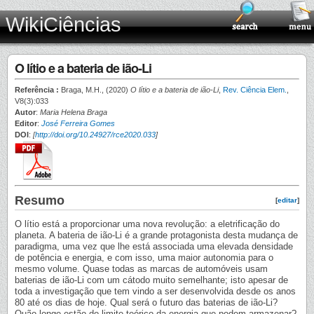
WikiCiências
O lítio e a bateria de ião-Li
Referência :
Braga, M.H., (2020)
O lítio e a bateria de ião-Li
,
Rev. Ciência Elem.
,
V8(3):033
Autor
:
Maria Helena Braga
Editor
:
José Ferreira Gomes
DOI
:
[
http://doi.org/10.24927/rce2020.033
]
Resumo
[
editar
]
O lítio está a proporcionar uma nova revolução: a eletrificação do
planeta. A bateria de ião-Li é a grande protagonista desta mudança de
paradigma, uma vez que lhe está associada uma elevada densidade
de potência e energia, e com isso, uma maior autonomia para o
mesmo volume. Quase todas as marcas de automóveis usam
baterias de ião-Li com um cátodo muito semelhante; isto apesar de
toda a investigação que tem vindo a ser desenvolvida desde os anos
80 até os dias de hoje. Qual será o futuro das baterias de ião-Li?
Quão longe estão do limite teórico da energia que podem armazenar?