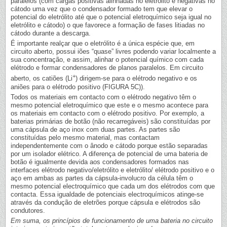
paralelos (com cargas positivas alinhadas no eletrólito e negativas no
cátodo uma vez que o condensador formado tem que elevar o
potencial do eletrólito até que o potencial eletroquímico seja igual no
eletrólito e cátodo) o que favorece a formação de fases litiadas no
cátodo durante a descarga.
É importante realçar que o eletrólito é a única espécie que, em
circuito aberto, possui iões “quase” livres podendo variar localmente a
sua concentração, e assim, alinhar o potencial químico com cada
elétrodo e formar condensadores de planos paralelos. Em circuito
+
aberto, os catiões (Li
) dirigem-se para o elétrodo negativo e os
aniões para o elétrodo positivo (FIGURA 5C)).
Todos os materiais em contacto com o elétrodo negativo têm o
mesmo potencial eletroquímico que este e o mesmo acontece para
os materiais em contacto com o elétrodo positivo. Por exemplo, a
baterias primárias de botão (não recarregáveis) são constituídas por
uma cápsula de aço inox com duas partes. As partes são
constituídas pelo mesmo material, mas contactam
independentemente com o ânodo e cátodo porque estão separadas
por um isolador elétrico. A diferença de potencial de uma bateria de
botão é igualmente devida aos condensadores formados nas
interfaces elétrodo negativo/eletrólito e eletrólito/ elétrodo positivo e o
aço em ambas as partes da cápsula-involucro da célula têm o
mesmo potencial electroquímico que cada um dos elétrodos com que
contacta. Essa igualdade de potenciais electroquímicos atinge-se
através da condução de eletrões porque cápsula e elétrodos são
condutores.
Em suma, os princípios de funcionamento de uma bateria no circuito