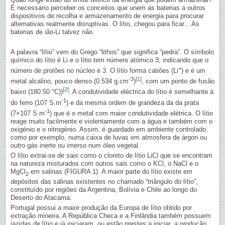
É necessário perceber os conceitos que unem as baterias a outros
dispositivos de recolha e armazenamento de energia para procurar
alternativas realmente disruptivas. O lítio, chegou para ficar... As
baterias de ião-Li talvez não.
A palavra “lítio” vem do Grego “lithos” que significa “pedra”. O símbolo
químico do lítio é Li e o lítio tem número atómico 3, indicando que o
+
número de protões no núcleo é 3. O lítio forma catiões (Li
) e é um
-3
[1]
metal alcalino, pouco denso (0.534 g.cm
)
, com um ponto de fusão
[2]
baixo (180.50 °C))
. A condutividade eléctrica do lítio é semelhante à
-1
do ferro (107 S.m
) e da mesma ordem de grandeza da da prata
-1
(7×107 S.m
) que é o metal com maior condutividade elétrica. O lítio
reage muito facilmente e violentamente com a água e também com o
oxigénio e o nitrogénio. Assim, é guardado em ambiente controlado,
como por exemplo, numa caixa de luvas em atmosfera de árgon ou
outro gás inerte ou imerso num óleo vegetal.
O lítio extrai-se de sais como o cloreto de lítio LiCl que se encontram
na natureza misturados com outros sais como o KCl, o NaCl e o
MgCl
em salinas (FIGURA 1). A maior parte do lítio existe em
2
depósitos das salinas existentes no chamado “triângulo do lítio”,
constituído por regiões da Argentina, Bolívia e Chile ao longo do
Deserto do Atacama.
Portugal possui a maior produção da Europa de lítio obtido por
extração mineira. A República Checa e a Finlândia também possuem
jazidas de lítio e já iniciaram, ou estão prestes a iniciar, a produção.