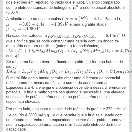
dos eletrões em repouso no vazio que é nulo). Quando comparado
0
com o elétrodo standard do hidrogénio
o seu potencial absoluto é
E
E
0
-3,05 V.
0
=
+
4.44
(
)
A relação entre as duas escalas é
. Para o Li,
μ
μ
=
μ
(
E
μ
0
)
+
E
4.44
=
−
3.05
+
4.44
=
−
1.39
e para a grafite litiada,
μ
μ
L
i
=
−
3.05
+
4.44
=
−
1.39
e
V
e
V
L
i
=
−
1.69
.
μ
μ
L
i
C
6
=
−
1.69
e
V
e
V
L
i
C
6
=
−
6.14
No caso dos cátodos, o
. O
μ
μ
N
i
0
,
5
M
n
1
,
5
O
4
/
L
i
N
i
0
,
5
M
n
1
,
5
O
4
=
−
6.14
e
e
V
V
/
N
i
M
n
O
L
i
N
i
M
n
O
0
,
5
1
,
5
4
0
,
5
1
,
5
4
que significa que se pode construir uma bateria com um ânodo de
metal lítio com um equilíbrio (patamar) termodinâmico,
¯
(
+
)
+
↔
,
=
4
,
75
(
L
L
i
+
i
e
¯
)
+
e
L
i
x
N
i
L
0
,
i
5
M
N
n
0
i
,
5
O
M
4
↔
n
L
i
1
O
+
x
N
i
0
,
5
L
M
i
n
1
,
5
N
O
4
i
,
ϵ
=
M
4
,
75
n
V
O
ϵ
V
0
,
5
0
,
5
4
1
+
0
,
5
1
,
5
4
x
x
com \(1
Se a mesma bateria tiver um ânodo de grafite (se for uma bateria de
ião-Li),
+
↔
+
(
)
L
L
i
C
i
C
6
+
L
i
x
N
L
i
0
i
,
5
N
M
i
n
1
,
5
M
O
4
n
↔
L
O
i
1
+
x
N
i
0
L
,
5
i
M
n
1
,
N
5
O
i
4
+
C
M
(
g
n
r
a
f
i
t
e
O
)
,
ϵ
=
4
,
C
45
V
g
r
a
f
i
t
e
6
0
,
5
1
,
5
4
1
+
0
,
5
1
,
5
4
x
x
O metal lítio como ânodo permite obter uma diferença de potencial
máxima nos terminais da célula; e como, de acordo com as
Equações 2 a 4, a energia e a potência dependem dessa diferença de
potencial, o lítio é muito vantajoso quando é necessária uma elevada
densidade de potência e/ou energia ou potência e/ou energia
específica elevadas.
-
Por outro lado, enquanto a capacidade teórica da grafite é 372 mAh.g
1
-1
a do lítio é 3860 mAh.g
o que permite que o lítio seja usado com
um cátodo que tenha uma capacidade superior à da grafite e uma vez
que, a capacidade de uma bateria é limitada pelo elétrodo de menor
capacidade.