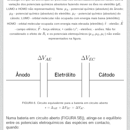
variação dos potenciais químicos absolutos fazendo mover os iões no eletrólito (μE,
LUMO e HOMO não representados). Nota:
μ
- potencial químico (absoluto) do ânodo;
μ
A
A
μ
- potencial químico (absoluto) do eletrólito;
μ
- potencial químico (absoluto) do
μ
E
μ
C
E
C
cátodo; LUMO - orbital molecular não ocupada com energia mais baixa (eletrólito);
⃗
¯
HOMO - orbital molecular ocupada com energia mais elevada (eletrólito);
e
- eletrão;
E
e
¯
E
→
⃗
+
- campo elétrico;
F
- força elétrica; + catião Li
; - eletrões; - aniões. Não foi
F
→
,
,
considerado o efeito de
R
e os potenciais eletroquímicos (
μ
μ
μ
) não estão
R
i
μ
A
,
μ
E
,
μ
C
i
E
C
A
representados na figura.
FIGURA 6. Circuito equivalente para a bateria em circuito aberto
=
Δ
+
Δ
=
Δ
ϵ
V
V
.
ϵ
=
Δ
A
E
+
Δ
V
E
C
=
Δ
V
A
C
E
C
A
E
A
C
Numa bateria em circuito aberto (FIGURA 5B)), atinge-se o equilíbrio
entre os potenciais eletroquímicos das espécies em contacto,
quando: