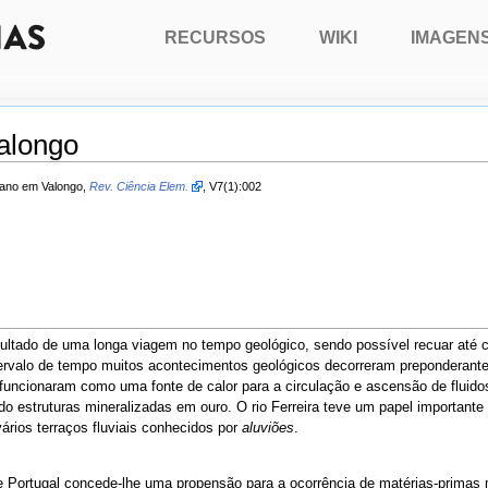
RECURSOS
WIKI
IMAGEN
alongo
omano em Valongo,
Rev. Ciência Elem.
, V7(1):002
sultado de uma longa viagem no tempo geológico, sendo possível recuar até c
tervalo de tempo muitos acontecimentos geológicos decorreram preponderante
ue funcionaram como uma fonte de calor para a circulação e ascensão de fluid
ndo estruturas mineralizadas em ouro. O rio Ferreira teve um papel importan
ários terraços fluviais conhecidos por
aluviões
.
e Portugal concede-lhe uma propensão para a ocorrência de matérias-primas 