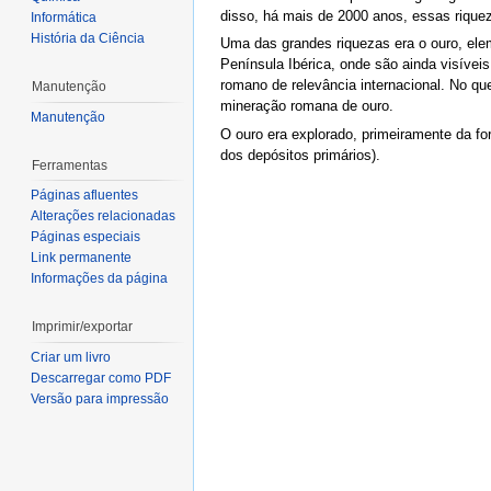
disso, há mais de 2000 anos, essas riquez
Informática
História da Ciência
Uma das grandes riquezas era o ouro, el
Península Ibérica, onde são ainda visíve
romano de relevância internacional. No qu
Manutenção
mineração romana de ouro.
Manutenção
O ouro era explorado, primeiramente da f
dos depósitos primários).
Ferramentas
Páginas afluentes
Alterações relacionadas
Páginas especiais
Link permanente
Informações da página
Imprimir/exportar
Criar um livro
Descarregar como PDF
Versão para impressão