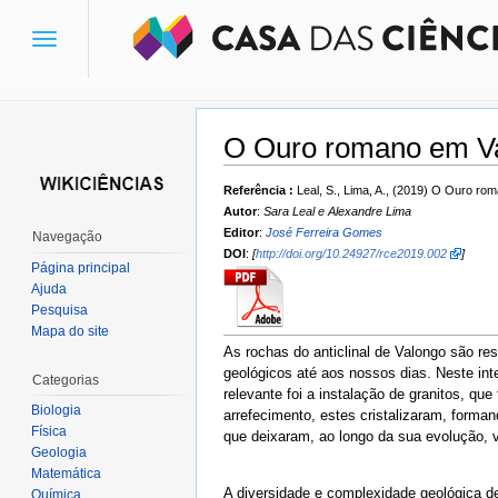
Toggle
navigation
O Ouro romano em V
Ir para:
navegação
,
pesquisa
Referência :
Leal, S., Lima, A., (2019) O Ouro r
Autor
:
Sara Leal e Alexandre Lima
Editor
:
José Ferreira Gomes
Navegação
DOI
:
[
http://doi.org/10.24927/rce2019.002
]
Página principal
Ajuda
Pesquisa
Mapa do site
As rochas do anticlinal de Valongo são re
geológicos até aos nossos dias. Neste in
Categorias
relevante foi a instalação de granitos, q
Biologia
arrefecimento, estes cristalizaram, forma
Física
que deixaram, ao longo da sua evolução, v
Geologia
Matemática
A diversidade e complexidade geológica d
Química