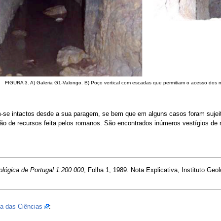
FIGURA 3. A) Galeria G1-Valongo. B) Poço vertical com escadas que permitiam o acesso dos mi
m-se intactos desde a sua paragem, se bem que em alguns casos foram sujei
tão de recursos feita pelos romanos. São encontrados inúmeros vestígios de 
ológica de Portugal 1:200 000
, Folha 1, 1989. Nota Explicativa, Instituto Geo
a das Ciências
: