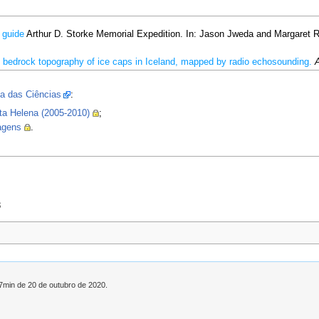
d guide
Arthur D. Storke Memorial Expedition. In: Jason Jweda and Margaret R
 bedrock topography of ice caps in Iceland, mapped by radio echosounding.
A
a das Ciências
:
ta Helena (2005-2010)
;
agens
.
8
17min de 20 de outubro de 2020.