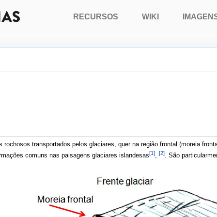
RECURSOS
WIKI
IMAGEN
hosos transportados pelos glaciares, quer na região frontal (moreia frontal)
[1]
[2]
ormações comuns nas paisagens glaciares islandesas
,
. São particularme