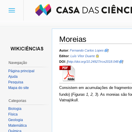
Toggle
navigation
Moreias
Ir para:
navegação
,
pesquisa
Autor
:
Fernando Carlos Lopes
]
Editor
:
Luís Vítor Duarte
DOI
:
[
http://doi.org/10.24927/rce2018.048
]
Navegação
Página principal
Ajuda
Pesquisa
Consistem em acumulações de fragmentos roc
Mapa do site
fundo) (
Figuras 1, 2, 3
). As moreias são f
Vatnajökull.
Categorias
Biologia
Física
Geologia
Matemática
Química