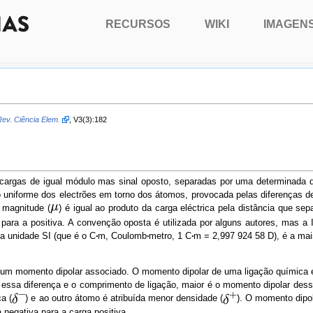
RECURSOS
WIKI
IMAGEN
Rev. Ciência Elem.
, V3(3):182
 cargas de igual módulo mas sinal oposto, separadas por uma determinada di
não uniforme dos electrões em torno dos átomos, provocada pelas diferenças
a magnitude (
) é igual ao produto da carga eléctrica pela distância que s
a para a positiva. A convenção oposta é utilizada por alguns autores, ma
a unidade SI (que é o C
m, Coulomb
metro, 1 C
m = 2,997 924 58 D), é a mai
um momento dipolar associado. O momento dipolar de uma ligação química en
 essa diferença e o comprimento de ligação, maior é o momento dipolar des
a (
) e ao outro átomo é atribuída menor densidade (
). O momento dipo
 negativa para a carga positiva.