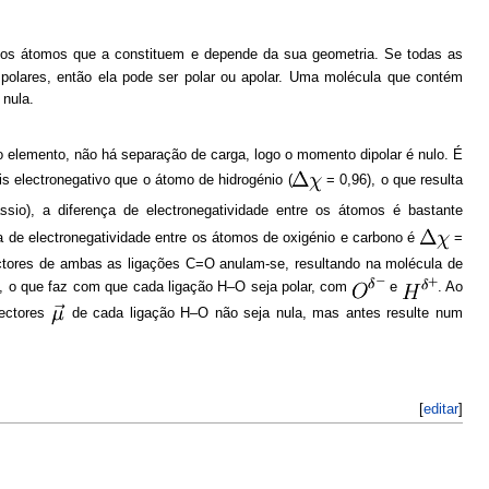
 os átomos que a constituem e depende da sua geometria. Se todas as
polares, então ela pode ser polar ou apolar. Uma molécula que contém
 nula.
elemento, não há separação de carga, logo o momento dipolar é nulo. É
is electronegativo que o átomo de hidrogénio (
= 0,96), o que resulta
io), a diferença de electronegatividade entre os átomos é bastante
ça de electronegatividade entre os átomos de oxigénio e carbono é
=
ectores de ambas as ligações C=O anulam-se, resultando na molécula de
, o que faz com que cada ligação H–O seja polar, com
e
. Ao
vectores
de cada ligação H–O não seja nula, mas antes resulte num
[
editar
]