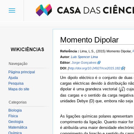
Toggle
navigation
Momento Dipolar
Ir para:
navegação
,
pesquisa
Referência :
Lima, L.S., (2015) Momento Dipolar,
Autor
:
Luis Spencer Lima
Editor
:
Jorge Gonçalves
Navegação
DOI
:
[
http://doi.org/10.24927/rce2015.182
]
Página principal
Um dipolo eléctrico é o conjunto de duas
Ajuda
cargas eléctricas devido à distribuição 
Pesquisa
dipolar é uma grandeza vectorial (
) cuj
Mapa do site
das cargas e o sentido da carga negativ
unidades Debye (D) que, embora não seja 
Categorias
Biologia
As ligações químicas polares apresentam 
Física
comprimento da ligação. Quanto maior for
Geologia
é atribuída uma maior densidade electrónic
Matemática
Química
comprimento da ligação e sentido da carga