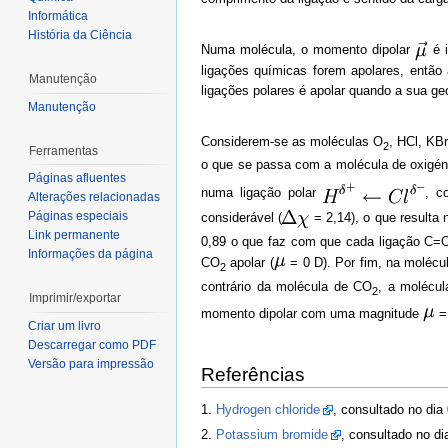
Informática
História da Ciência
Numa molécula, o momento dipolar
é i
ligações químicas forem apolares, então 
Manutenção
ligações polares é apolar quando a sua ge
Manutenção
Considerem-se as moléculas O
, HCl, KB
2
Ferramentas
o que se passa com a molécula de oxigén
Páginas afluentes
numa ligação polar
, c
Alterações relacionadas
Páginas especiais
considerável (
= 2,14), o que resulta
Link permanente
0,89 o que faz com que cada ligação C=
Informações da página
CO
apolar (
= 0 D). Por fim, na molécu
2
contrário da molécula de CO
, a molécu
2
Imprimir/exportar
momento dipolar com uma magnitude
=
Criar um livro
Descarregar como PDF
Versão para impressão
Referências
1.
Hydrogen chloride
, consultado no dia
2.
Potassium bromide
, consultado no di