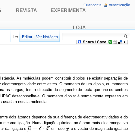
Criar conta
Autenticação
S
REVISTA
EXPERIMENTA
LOJA
Ler
Editar
Ver histórico
stância. As moléculas podem constituir dipolos se existir separação de
 de electronegatividade entre estes. O momento de um dipolo, ou momento
epara as cargas, tem a direcção do segmento de recta que une os centros
s a IUPAC desaconselha-a. O momento dipolar é normalmente expresso em
s usada à escala molecular.
tre dois átomos depende da sua diferença de electronegatividades e do
sa mesma ligação. Numa ligação química, ao átomo mais electronegativo
lar da ligação é
em que
é o vector de magnitude igual ao