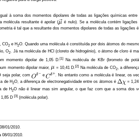
gual à soma dos momentos dipolares de todas as ligações químicas entre
a molécula resultante é apolar (
é nulo). Se a molécula contém ligações 
ometria é tal que a resultante dos momentos dipolares de todas as ligações é
r, CO
e H
O. Quando uma molécula é constituída por dois átomos do mesmo 
2
2
io, O
. Já na molécula de HCl (cloreto de hidrogénio), o átomo de cloro é ma
2
[1]
om momento dipolar de 1,05 D.
Na molécula de KBr (brometo de potáss
[2]
 num momento dipolar maior,
= 10,41 D.
Na molécula de CO
, a diferen
2
O seja polar, com
e
. No entanto como a molécula é linear, os v
la de H
O, a diferença de electronegatividade entre os átomos é
= 1,24
2
la de H
O não é linear mas sim angular, o que faz com que a soma dos 
2
[3]
 1,85 D
(molécula polar).
 08/01/2010.
a 08/01/2010.