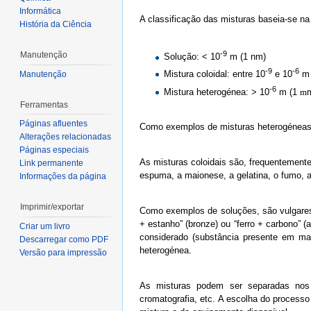
Informática
A classificação das misturas baseia-se na
História da Ciência
-9
Manutenção
Solução: < 10
m (1 nm)
-9
-6
Mistura coloidal: entre 10
e 10
m 
Manutenção
-6
Mistura heterogénea: > 10
m (1
m
Ferramentas
Páginas afluentes
Como exemplos de misturas heterogéneas tem
Alterações relacionadas
Páginas especiais
As misturas coloidais são, frequentement
Link permanente
espuma, a maionese, a gelatina, o fumo, a
Informações da página
Imprimir/exportar
Como exemplos de soluções, são vulgares “
+ estanho” (bronze) ou “ferro + carbono” 
Criar um livro
considerado (substância presente em mai
Descarregar como PDF
heterogénea.
Versão para impressão
As misturas podem ser separadas nos se
cromatografia, etc. A escolha do process