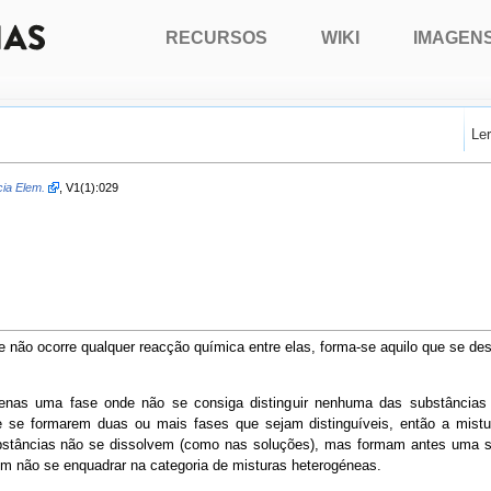
RECURSOS
WIKI
IMAGEN
Le
cia Elem.
, V1(1):029
 não ocorre qualquer reacção química entre elas, forma-se aquilo que se de
enas uma fase onde não se consiga distinguir nenhuma das substâncias (a
e se formarem duas ou mais fases que sejam distinguíveis, então a mistur
ubstâncias não se dissolvem (como nas soluções), mas formam antes uma 
m não se enquadrar na categoria de misturas heterogéneas.