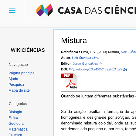
Toggle
navigation
Mistura
Ir para:
navegação
,
pesquisa
Referência :
Lima, L.S., (2013) Mistura,
Rev. Ciên
Autor
:
Luis Spencer Lima
Editor
:
Jorge Gonçalves
Navegação
DOI
:
[
http://doi.org/10.24927/rce2013.029
]
Página principal
Ajuda
Pesquisa
Mapa do site
Quando se juntam diferentes substâncias e
Categorias
Se da adição resultar a formação de ap
Biologia
homogénea e designa-se por
solução
. S
Física
denominado mistura coloidal, onde as s
Geologia
ser demasiado pequeno e, por isso, també
Matemática
Química