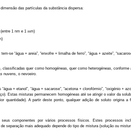
 dimensão das partículas da substância dispersa:
(entre 1 nm e 1
m)
m
m)
-se “água + areia”, “enxofre + limalha de ferro”, “água + azeite”, “sacarose
e, classificadas quer como homogéneas, quer como heterogéneas, conforme a 
s nuvens, o nevoeiro.
água + etanol”, “água + sacarose”, “acetona + clorofórmio”, “oxigénio + azo
(aço). Estas misturas permanecem homogéneas até se atingir o valor da solub
or quantidade). A partir deste ponto, qualquer adição de soluto origina 
us componentes por vários processos físicos. Estes processos incluem 
o de separação mais adequado depende do tipo de mistura (solução ou mistur