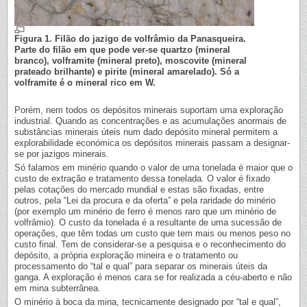
Figura 1. Filão do jazigo de volfrâmio da Panasqueira.
Parte do filão em que pode ver-se quartzo (mineral
branco), volframite (mineral preto), moscovite (mineral
prateado brilhante) e pirite (mineral amarelado). Só a
volframite é o mineral rico em W.
Porém, nem todos os depósitos minerais suportam uma exploração
industrial. Quando as concentrações e as acumulações anormais de
substâncias minerais úteis num dado depósito mineral permitem a
explorabilidade económica os depósitos minerais passam a designar-
se por jazigos minerais.
Só falamos em minério quando o valor de uma tonelada é maior que o
custo de extração e tratamento dessa tonelada. O valor é fixado
pelas cotações do mercado mundial e estas são fixadas, entre
outros, pela “Lei da procura e da oferta” e pela raridade do minério
(por exemplo um minério de ferro é menos raro que um minério de
volfrâmio). O custo da tonelada é a resultante de uma sucessão de
operações, que têm todas um custo que tem mais ou menos peso no
custo final. Tem de considerar-se a pesquisa e o reconhecimento do
depósito, a própria exploração mineira e o tratamento ou
processamento do “tal e qual” para separar os minerais úteis da
ganga. A exploração é menos cara se for realizada a céu-aberto e não
em mina subterrânea.
O minério à boca da mina, tecnicamente designado por “tal e qual”,