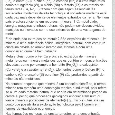
(Fe), o cobre (Cu), o zinco (Zn), o estanho (Sn) e outros mais raros
como o tungsténio (W), o nióbio (Nb) o tântalo (Ta) e os metais de
terras raras (La, Nd,…) fazem com que sejam essenciais às
sociedades modernas de alta tecnologia. A sociedade moderna está
cada vez mais dependente de elementos extraídos da Terra. Nenhum
país é autossuficiente em recursos minerais; TIC, mobilidade,
energia, máquinas e infraestruturas não podem ser desenvolvidos,
mantidos ou inovados sem o uso extensivo de uma vasta gama de
metais.
E de onde são extraídos os metais? São extraídos de minerais. Um
mineral é uma substância sólida, inorgânica, natural, com estrutura
cristalina devida ao arranjo interno dos átomos e com uma
composição química bem definida.
Metais úteis, como o Fe, Cu e Sn, são extraídos de minerais
metalíferos ou minerais metálicos que os contêm em concentrações
elevadas, como por exemplo a hematite (Fe
O
), a calcopirite
2
3
(Cu,Fe)S
e a cassiterite (SnO
). Elementos como o fósforo (P), o
2
2
carbono (C), o enxofre (S) ou o fluor (F) são produzidos a partir de
minerais não metálicos.
No entanto, enquanto que mineral é um conceito científico, o termo
minério tem também uma conotação técnica e industrial, pois refere-
se a um dado material natural que ocorre em determinada porção da
crosta superior, que processos geológicos enriqueceram num ou
vários minerais portadores de elemento(s) químico(s) úteis até um
ponto que possibilita a exploração tecnológica pelo Homem em
termos de viabilidade económica.
Nas formações rochosas da crosta terrestre, uma concentração