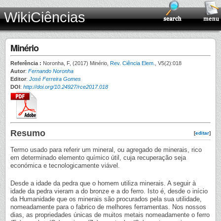
WikiCiências
Minério
Referência :
Noronha, F, (2017) Minério,
Rev. Ciência Elem.
, V5(2):018
Autor
:
Fernando Noronha
Editor
:
José Ferreira Gomes
DOI
:
http://doi.org/10.24927/rce2017.018
Resumo
[
editar
]
Termo usado para referir um mineral, ou agregado de minerais, rico
em determinado elemento químico útil, cuja recuperação seja
económica e tecnologicamente viável.
Desde a idade da pedra que o homem utiliza minerais. A seguir à
idade da pedra vieram a do bronze e a do ferro. Isto é, desde o início
da Humanidade que os minerais são procurados pela sua utilidade,
nomeadamente para o fabrico de melhores ferramentas. Nos nossos
dias, as propriedades únicas de muitos metais nomeadamente o ferro