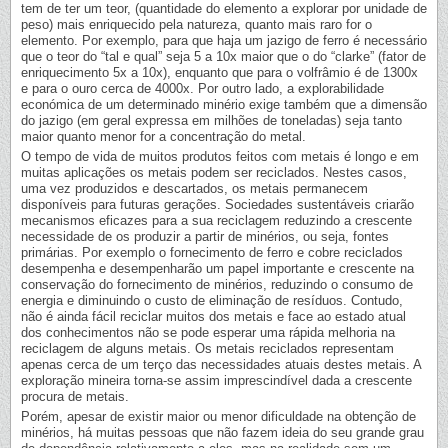
tem de ter um teor, (quantidade do elemento a explorar por unidade de
peso) mais enriquecido pela natureza, quanto mais raro for o
elemento. Por exemplo, para que haja um jazigo de ferro é necessário
que o teor do “tal e qual” seja 5 a 10x maior que o do “clarke” (fator de
enriquecimento 5x a 10x), enquanto que para o volfrâmio é de 1300x
e para o ouro cerca de 4000x. Por outro lado, a explorabilidade
económica de um determinado minério exige também que a dimensão
do jazigo (em geral expressa em milhões de toneladas) seja tanto
maior quanto menor for a concentração do metal.
O tempo de vida de muitos produtos feitos com metais é longo e em
muitas aplicações os metais podem ser reciclados. Nestes casos,
uma vez produzidos e descartados, os metais permanecem
disponíveis para futuras gerações. Sociedades sustentáveis criarão
mecanismos eficazes para a sua reciclagem reduzindo a crescente
necessidade de os produzir a partir de minérios, ou seja, fontes
primárias. Por exemplo o fornecimento de ferro e cobre reciclados
desempenha e desempenharão um papel importante e crescente na
conservação do fornecimento de minérios, reduzindo o consumo de
energia e diminuindo o custo de eliminação de resíduos. Contudo,
não é ainda fácil reciclar muitos dos metais e face ao estado atual
dos conhecimentos não se pode esperar uma rápida melhoria na
reciclagem de alguns metais. Os metais reciclados representam
apenas cerca de um terço das necessidades atuais destes metais. A
exploração mineira torna-se assim imprescindível dada a crescente
procura de metais.
Porém, apesar de existir maior ou menor dificuldade na obtenção de
minérios, há muitas pessoas que não fazem ideia do seu grande grau