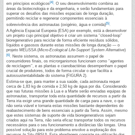
[4]
em princípios ecológicos
. O seu desenvolvimento combina as
áreas da biotecnologia e da engenharia, e serão fundamentais para
superar os desafios das missões espaciais de longa duração,
permitindo reciclar e regenerar componentes essenciais à
[5]
sobrevivência dos astronautas (oxigénio, água e comida)
.
A Agência Espacial Europeia (ESA) por exemplo, está a desenvolver
um projeto cujo principal objetivo é criar um sistema ‘’closed-loop’’
bioregenerativo para reciclar de forma eficiente resíduos sólidos,
líquidos e gasosos durante estas missões de longa duração — o
projeto MELiSSA (
Micro-Ecological Life-Support System Alternative
)
[6]
. Neste sistema, os astronautas assumem o papel de
consumidores finais, os microrganismos funcionam como ‘’agentes
de reciclagem’’, e as plantas e cianobactérias desempenham o papel
crucial de produtores, todos de forma circular o que facilita a
autossustentabilidade do sistema (FIGURA 2).
Estima-se que, para manter a sua saúde, cada astronauta requer
cerca de 1,83 kg de comida e 2,50 kg de água por dia. Considerando
que nas futuras missões à Lua e a Marte serão enviadas equipas de
astronautas, transportar toda esta quantidade de recursos a partir da
Terra iria exigir uma grande quantidade de carga para a nave, o que
não seria viável e tornaria estas missões bastante dependentes do
reabastecimento de bens essenciais a partir da Terra. Assim, mesmo
que estes sistemas de suporte de vida bioregenerativos sejam
criados aqui na Terra, não seria eficaz transportar todos os recursos
necessários para o seu funcionamento a distâncias tão longas. Uma
possível solução para este problema envolve a exploração dos
recursos
In Situ
(IRSU). Esta abordagem consiste na utilização dos