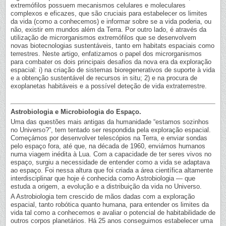
extremófilos possuem mecanismos celulares e moleculares
complexos e eficazes, que são cruciais para estabelecer os limites
da vida (como a conhecemos) e informar sobre se a vida poderia, ou
não, existir em mundos além da Terra. Por outro lado, é através da
utilização de microrganismos extremófilos que se desenvolvem
novas biotecnologias sustentáveis, tanto em habitats espaciais como
terrestres. Neste artigo, enfatizamos o papel dos microrganismos
para combater os dois principais desafios da nova era da exploração
espacial: i) na criação de sistemas bioregenerativos de suporte à vida
e a obtenção sustentável de recursos in situ; 2) e na procura de
exoplanetas habitáveis e a possível deteção de vida extraterrestre.
Astrobiologia e Microbiologia do Espaço.
Uma das questões mais antigas da humanidade “estamos sozinhos
no Universo?”, tem tentado ser respondida pela exploração espacial.
Começámos por desenvolver telescópios na Terra, e enviar sondas
pelo espaço fora, até que, na década de 1960, enviámos humanos
numa viagem inédita à Lua. Com a capacidade de ter seres vivos no
espaço, surgiu a necessidade de entender como a vida se adaptava
ao espaço. Foi nessa altura que foi criada a área científica altamente
interdisciplinar que hoje é conhecida como Astrobiologia — que
estuda a origem, a evolução e a distribuição da vida no Universo.
A Astrobiologia tem crescido de mãos dadas com a exploração
espacial, tanto robótica quanto humana, para entender os limites da
vida tal como a conhecemos e avaliar o potencial de habitabilidade de
outros corpos planetários. Há 25 anos conseguimos estabelecer uma