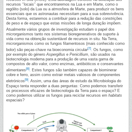
recursos ‘’locais’’ que encontraremos na Lua e em Marte, como o
rególito (solo) da Lua ou a atmosfera de Marte, para produzir os bens
essenciais que os astronautas necessitam para a sua sobrevivência.
Desta forma, estaremos a contribuir para a redução das constrições
de peso e de espaço que estas missões de longa duração impõem.
Atualmente vários grupos de investigação estudam o papel dos
microrganismos tanto nos sistemas bioregenerativos de suporte à
vida como na obtenção sustentável de recursos in situ. Na Terra,
microrganismos como os fungos filamentosos (mais conhecido como
[7]
bolor) são peças-chave na bioeconomia circular
. Os fungos, como
por exemplo do género
Aspergillus
e
Penicillium
, são usados na
biotecnologia moderna para a produção de uma vasta gama de
compostos de alto valor, como enzimas, antibióticos e conservantes
[8]
alimentares
. Estes fungos são também capazes de biominerar
cobre e ferro, assim como extrair metais valiosos de componentes
[9]
eletrónicos
. Assim, uma das áreas de estudo da Microbiologia do
Espaço tenta responder a duas perguntas: Como podemos transferir
os processos eficazes de biotecnologia da Terra para o espaço? E
como podemos utilizar os fungos para reciclar recursos em
habitats
espaciais?