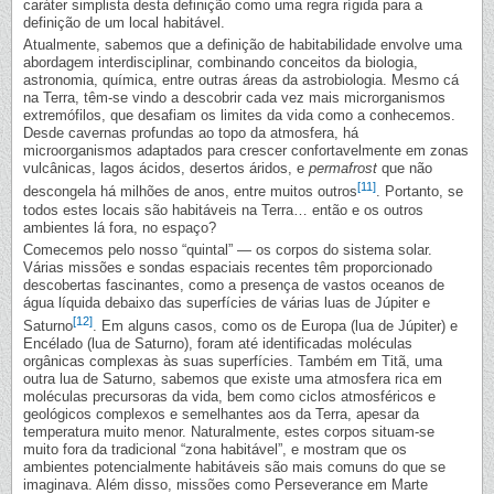
caráter simplista desta definição como uma regra rígida para a
definição de um local habitável.
Atualmente, sabemos que a definição de habitabilidade envolve uma
abordagem interdisciplinar, combinando conceitos da biologia,
astronomia, química, entre outras áreas da astrobiologia. Mesmo cá
na Terra, têm-se vindo a descobrir cada vez mais microrganismos
extremófilos, que desafiam os limites da vida como a conhecemos.
Desde cavernas profundas ao topo da atmosfera, há
microorganismos adaptados para crescer confortavelmente em zonas
vulcânicas, lagos ácidos, desertos áridos, e
permafrost
que não
[11]
descongela há milhões de anos, entre muitos outros
. Portanto, se
todos estes locais são habitáveis na Terra… então e os outros
ambientes lá fora, no espaço?
Comecemos pelo nosso “quintal” — os corpos do sistema solar.
Várias missões e sondas espaciais recentes têm proporcionado
descobertas fascinantes, como a presença de vastos oceanos de
água líquida debaixo das superfícies de várias luas de Júpiter e
[12]
Saturno
. Em alguns casos, como os de Europa (lua de Júpiter) e
Encélado (lua de Saturno), foram até identificadas moléculas
orgânicas complexas às suas superfícies. Também em Titã, uma
outra lua de Saturno, sabemos que existe uma atmosfera rica em
moléculas precursoras da vida, bem como ciclos atmosféricos e
geológicos complexos e semelhantes aos da Terra, apesar da
temperatura muito menor. Naturalmente, estes corpos situam-se
muito fora da tradicional “zona habitável”, e mostram que os
ambientes potencialmente habitáveis são mais comuns do que se
imaginava. Além disso, missões como Perseverance em Marte