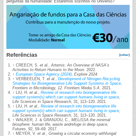
perguntas da humanidade: Estaremos sozinhos no Universo?
Referências
[
editar
]
↑
CREECH, S.
et al.
,
Artemis: An Overview of NASA’s
Activities to Return Humans to the Moon
. 2022.
↑
European Space Agency (2024)
,
Explore 2024
.
↑
VERBEELEN, T.
et al.
,
Development of Nitrogen Recycling
Strategies for Bioregenerative Life Support Systems in Space
,
Frontiers in Microbiology, 12. Frontiers Media S.A
. 2021.
↑
LIU, H.
et al.
,
Review of research into bioregenerative life
support system(s) which can support humans living in space
,
Life Sciences in Space Research
, 31, 113–120. 2021.
↑
LIU, H.
et al.
,
Review of research into bioregenerative life
support system(s) which can support humans living in space
,
Life Sciences in Space Research
, 31, 113–120. 2021.
↑
WALKER, J. & GRANJOU, C.,
MELiSSA the minimal
biosphere: human life, waste andrefuge in deep space,
Futures
, 92, 59–69. 2017.
↑
MEYER, V.
et al.
,
Growing a circular economy withfungal