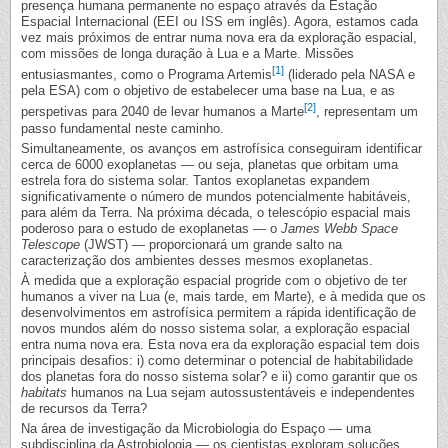
presença humana permanente no espaço através da Estação
Espacial Internacional (EEI ou ISS em inglês). Agora, estamos cada
vez mais próximos de entrar numa nova era da exploração espacial,
com missões de longa duração à Lua e a Marte. Missões
[1]
entusiasmantes, como o Programa Artemis
(liderado pela NASA e
pela ESA) com o objetivo de estabelecer uma base na Lua, e as
[2]
perspetivas para 2040 de levar humanos a Marte
, representam um
passo fundamental neste caminho.
Simultaneamente, os avanços em astrofísica conseguiram identificar
cerca de 6000 exoplanetas — ou seja, planetas que orbitam uma
estrela fora do sistema solar. Tantos exoplanetas expandem
significativamente o número de mundos potencialmente habitáveis,
para além da Terra. Na próxima década, o telescópio espacial mais
poderoso para o estudo de exoplanetas — o
James Webb Space
Telescope
(JWST) — proporcionará um grande salto na
caracterização dos ambientes desses mesmos exoplanetas.
À medida que a exploração espacial progride com o objetivo de ter
humanos a viver na Lua (e, mais tarde, em Marte), e à medida que os
desenvolvimentos em astrofísica permitem a rápida identificação de
novos mundos além do nosso sistema solar, a exploração espacial
entra numa nova era. Esta nova era da exploração espacial tem dois
principais desafios: i) como determinar o potencial de habitabilidade
dos planetas fora do nosso sistema solar? e ii) como garantir que os
habitats
humanos na Lua sejam autossustentáveis e independentes
de recursos da Terra?
Na área de investigação da Microbiologia do Espaço — uma
subdisciplina da Astrobiologia — os cientistas exploram soluções