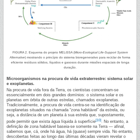
FIGURA 2. Esquema do projeto MELiSSA (
Micro-Ecological Life-Support System
Alternative
) mostrando o princípio do sistema bioregenerativo para reciclar de forma
eficiente resíduos sólidos, líquidos e gasosos durante missões espaciais de longa
duração.
Microorganismos na procura de vida extraterrestre: sistema solar
e exoplanetas.
Na procura de vida fora da Terra, os cientistas concentram-se
essencialmente em dois grandes domínios: o sistema solar e os
planetas em órbita de outras estrelas, chamados exoplanetas.
Tradicionalmente, a procura de vida centra-se na identificação de
exoplanetas situados na chamada “zona habitável” da estrela, ou
seja, a distância de um planeta à sua estrela que, supostamente,
[10]
pode permitir que exista água líquida à superfície
. No entanto, a
definição de zona habitável baseia-se somente na Terra — afinal,
sabemos que, cá, onde há água, há (quase) sempre vida. No entanto,
descobertas feitas ao longo das últimas décadas vieram revelar o