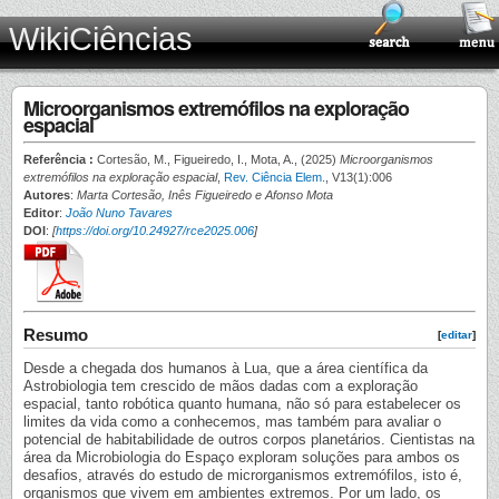
WikiCiências
Microorganismos extremófilos na exploração
espacial
Referência :
Cortesão, M., Figueiredo, I., Mota, A., (2025)
Microorganismos
extremófilos na exploração espacial
,
Rev. Ciência Elem.
, V13(1):006
Autores
:
Marta Cortesão, Inês Figueiredo e Afonso Mota
Editor
:
João Nuno Tavares
DOI
:
[
https://doi.org/10.24927/rce2025.006
]
Resumo
[
editar
]
Desde a chegada dos humanos à Lua, que a área científica da
Astrobiologia tem crescido de mãos dadas com a exploração
espacial, tanto robótica quanto humana, não só para estabelecer os
limites da vida como a conhecemos, mas também para avaliar o
potencial de habitabilidade de outros corpos planetários. Cientistas na
área da Microbiologia do Espaço exploram soluções para ambos os
desafios, através do estudo de microrganismos extremófilos, isto é,
organismos que vivem em ambientes extremos. Por um lado, os