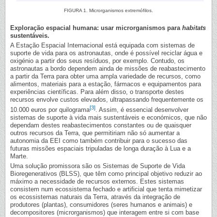
FIGURA 1. Microrganismos extremófilos.
Exploração espacial humana: usar microrganismos para
habitats
sustentáveis.
A Estação Espacial Internacional está equipada com sistemas de
suporte de vida para os astronautas, onde é possível reciclar água e
oxigénio a partir dos seus resíduos, por exemplo. Contudo, os
astronautas a bordo dependem ainda de missões de reabastecimento
a partir da Terra para obter uma ampla variedade de recursos, como
alimentos, materiais para a estação, fármacos e equipamentos para
experiências científicas. Para além disso, o transporte destes
recursos envolve custos elevados, ultrapassando frequentemente os
[3]
10.000 euros por quilograma
. Assim, é essencial desenvolver
sistemas de suporte à vida mais sustentáveis e económicos, que não
dependam destes reabastecimentos constantes ou de quaisquer
outros recursos da Terra, que permitiriam não só aumentar a
autonomia da EEI como também contribuir para o sucesso das
futuras missões espaciais tripuladas de longa duração à Lua e a
Marte.
Uma solução promissora são os Sistemas de Suporte de Vida
Bioregenerativos (BLSS), que têm como principal objetivo reduzir ao
máximo a necessidade de recursos externos. Estes sistemas
consistem num ecossistema fechado e artificial que tenta mimetizar
os ecossistemas naturais da Terra, através da integração de
produtores (plantas), consumidores (seres humanos e animais) e
decompositores (microrganismos) que interagem entre si com base