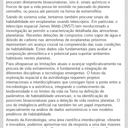
procuram diretamente bioassinaturas, isto é, sinais químicos e
físicos de que a vida possa ter existido no passado do planeta
vermelho, ou possa até persistir na forma de extremófilos.
Saindo do sistema solar, tentamos também procurar sinais de
habitabilidade em exoplanetas usando telescópios. Em particular, o
telescópio espacial James Webb (JWST) tem revolucionado a
investigação ao permitir a caracterização detalhada das atmosferas
planetárias. Recentes deteções de compostos como vapor de água e
dióxido de carbono nas atmosferas de exoplanetas próximos
representam um avanço crucial na compreensão das suas condições
de habitabilidade. Estes dados são fundamentais para avaliar a
composição atmosférica e o potencial para suportar ambientes
habitáveis nestes planetas.
Para ultrapassar as limitações atuais e avançar significativamente na
procura de vida extraterrestre, é fundamental a integração de
diferentes disciplinas e tecnologias emergentes. O futuro da
exploração espacial e da astrobiologia requerem projetos
internacionais e interdisciplinares que consigam fazer a ponte entre a
microbiologia e a astrofísica, integrando o conhecimento da
biodiversidade e os limites da vida na Terra na definição de
parâmetros de habitabilidade universais, e na identificação de
possíveis bioassinaturas para a deteção de vida noutros planetas. O
uso de inteligência artificial vai também ter um papel importante,
especialmente na análise de dados astronómicos e nos modelos
preditivos de habitabilidade.
Através da Astrobiologia, uma área científica interdisciplinar, vibrante
e inovadora, podemos aproximar-nos da resposta a uma das maiores