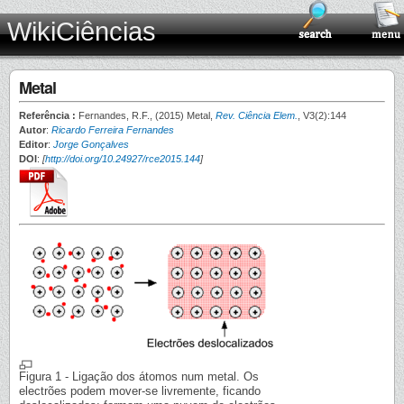
WikiCiências
Metal
Referência :
Fernandes, R.F., (2015) Metal,
Rev. Ciência Elem.
, V3(2):144
Autor
:
Ricardo Ferreira Fernandes
Editor
:
Jorge Gonçalves
DOI
:
[
http://doi.org/10.24927/rce2015.144
]
Figura 1 - Ligação dos átomos num metal. Os
electrões podem mover-se livremente, ficando