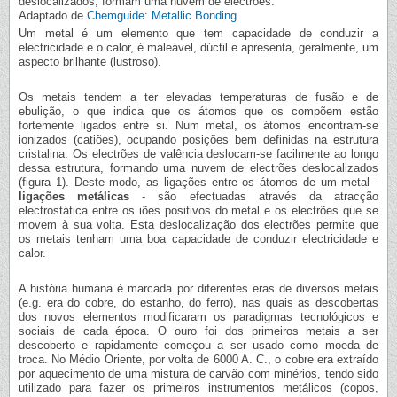
deslocalizados; formam uma nuvem de electrões.
Adaptado de
Chemguide: Metallic Bonding
Um metal é um elemento que tem capacidade de conduzir a
electricidade e o calor, é maleável, dúctil e apresenta, geralmente, um
aspecto brilhante (lustroso).
Os metais tendem a ter elevadas temperaturas de fusão e de
ebulição, o que indica que os átomos que os compõem estão
fortemente ligados entre si. Num metal, os átomos encontram-se
ionizados (catiões), ocupando posições bem definidas na estrutura
cristalina. Os electrões de valência deslocam-se facilmente ao longo
dessa estrutura, formando uma nuvem de electrões deslocalizados
(figura 1). Deste modo, as ligações entre os átomos de um metal -
ligações metálicas
- são efectuadas através da atracção
electrostática entre os iões positivos do metal e os electrões que se
movem à sua volta. Esta deslocalização dos electrões permite que
os metais tenham uma boa capacidade de conduzir electricidade e
calor.
A história humana é marcada por diferentes eras de diversos metais
(e.g. era do cobre, do estanho, do ferro), nas quais as descobertas
dos novos elementos modificaram os paradigmas tecnológicos e
sociais de cada época. O ouro foi dos primeiros metais a ser
descoberto e rapidamente começou a ser usado como moeda de
troca. No Médio Oriente, por volta de 6000 A. C., o cobre era extraído
por aquecimento de uma mistura de carvão com minérios, tendo sido
utilizado para fazer os primeiros instrumentos metálicos (copos,