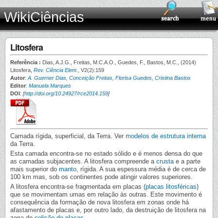
WikiCiências
Litosfera
Referência :
Dias, A.J.G., Freitas, M.C.A.O., Guedes, F., Bastos, M.C., (2014)
Litosfera,
Rev. Ciência Elem.
, V2(2):159
Autor
:
A. Guerner Dias, Conceição Freitas, Florisa Guedes, Cristina Bastos
Editor
:
Manuela Marques
DOI
:
[
http://doi.org/10.24927/rce2014.159
]
Camada rígida, superficial, da Terra. Ver
modelos de estrutura interna
da Terra.
Esta camada encontra-se no estado sólido e é menos densa do que
as camadas subjacentes. A litosfera compreende a
crusta
e a parte
mais superior do
manto
, rígida. A sua espessura média é de cerca de
100 km mas, sob os continentes pode atingir valores superiores.
A litosfera encontra-se fragmentada em placas (
placas litosféricas
)
que se movimentam umas em relação às outras. Este movimento é
consequência da formação de nova litosfera em zonas onde há
afastamento de placas e, por outro lado, da destruição de litosfera na
zona de
colisão de placas
.