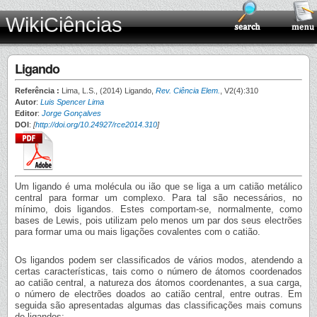
WikiCiências
Ligando
Referência :
Lima, L.S., (2014) Ligando,
Rev. Ciência Elem.
, V2(4):310
Autor
:
Luis Spencer Lima
Editor
:
Jorge Gonçalves
DOI
:
[
http://doi.org/10.24927/rce2014.310
]
Um ligando é uma molécula ou ião que se liga a um catião metálico
central para formar um complexo. Para tal são necessários, no
mínimo, dois ligandos. Estes comportam-se, normalmente, como
bases de Lewis, pois utilizam pelo menos um par dos seus electrões
para formar uma ou mais ligações covalentes com o catião.
Os ligandos podem ser classificados de vários modos, atendendo a
certas características, tais como o número de átomos coordenados
ao catião central, a natureza dos átomos coordenantes, a sua carga,
o número de electrões doados ao catião central, entre outras. Em
seguida são apresentadas algumas das classificações mais comuns
de ligandos: