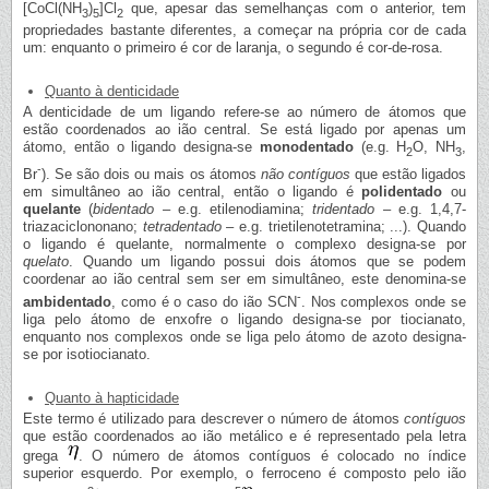
[CoCl(NH
)
]Cl
que, apesar das semelhanças com o anterior, tem
3
5
2
propriedades bastante diferentes, a começar na própria cor de cada
um: enquanto o primeiro é cor de laranja, o segundo é cor-de-rosa.
Quanto à denticidade
A denticidade de um ligando refere-se ao número de átomos que
estão coordenados ao ião central. Se está ligado por apenas um
átomo, então o ligando designa-se
monodentado
(e.g. H
O, NH
,
2
3
-
Br
). Se são dois ou mais os átomos
não contíguos
que estão ligados
em simultâneo ao ião central, então o ligando é
polidentado
ou
quelante
(
bidentado
– e.g. etilenodiamina;
tridentado
– e.g. 1,4,7-
triazaciclononano;
tetradentado
– e.g. trietilenotetramina; ...). Quando
o ligando é quelante, normalmente o complexo designa-se por
quelato
. Quando um ligando possui dois átomos que se podem
coordenar ao ião central sem ser em simultâneo, este denomina-se
-
ambidentado
, como é o caso do ião SCN
. Nos complexos onde se
liga pelo átomo de enxofre o ligando designa-se por tiocianato,
enquanto nos complexos onde se liga pelo átomo de azoto designa-
se por isotiocianato.
Quanto à hapticidade
Este termo é utilizado para descrever o número de átomos
contíguos
que estão coordenados ao ião metálico e é representado pela letra
grega
. O número de átomos contíguos é colocado no índice
superior esquerdo. Por exemplo, o ferroceno é composto pelo ião