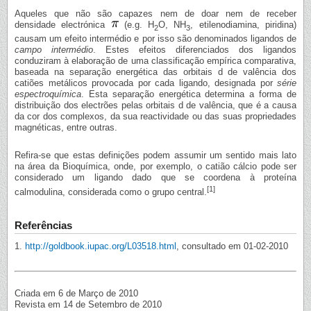
Aqueles que não são capazes nem de doar nem de receber
densidade electrónica
(e.g. H
O, NH
, etilenodiamina, piridina)
2
3
causam um efeito intermédio e por isso são denominados ligandos de
campo intermédio
. Estes efeitos diferenciados dos ligandos
conduziram à elaboração de uma classificação empírica comparativa,
baseada na separação energética das orbitais d de valência dos
catiões metálicos provocada por cada ligando, designada por
série
espectroquímica
. Esta separação energética determina a forma de
distribuição dos electrões pelas orbitais d de valência, que é a causa
da cor dos complexos, da sua reactividade ou das suas propriedades
magnéticas, entre outras.
Refira-se que estas definições podem assumir um sentido mais lato
na área da Bioquímica, onde, por exemplo, o catião cálcio pode ser
considerado um ligando dado que se coordena à proteína
[1]
calmodulina, considerada como o grupo central.
Referências
1.
http://goldbook.iupac.org/L03518.html
, consultado em 01-02-2010
Criada em 6 de Março de 2010
Revista em 14 de Setembro de 2010