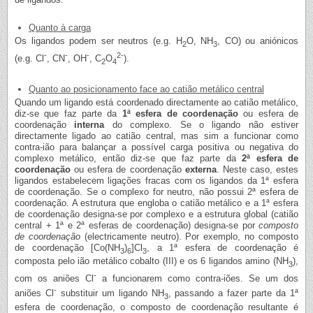
Quanto à carga
Os ligandos podem ser neutros (e.g. H
O, NH
, CO) ou aniónicos
2
3
-
-
-
2-
(e.g. Cl
, CN
, OH
, C
O
).
2
4
Quanto ao posicionamento face ao catião metálico central
Quando um ligando está coordenado directamente ao catião metálico,
diz-se que faz parte da
1ª esfera de coordenação
ou esfera de
coordenação
interna
do complexo. Se o ligando não estiver
directamente ligado ao catião central, mas sim a funcionar como
contra-ião para balançar a possível carga positiva ou negativa do
complexo metálico, então diz-se que faz parte da
2ª esfera de
coordenação
ou esfera de coordenação
externa
. Neste caso, estes
ligandos estabelecem ligações fracas com os ligandos da 1ª esfera
de coordenação. Se o complexo for neutro, não possui 2ª esfera de
coordenação. A estrutura que engloba o catião metálico e a 1ª esfera
de coordenação designa-se por complexo e a estrutura global (catião
central + 1ª e 2ª esferas de coordenação) designa-se por
composto
de coordenação
(electricamente neutro). Por exemplo, no composto
de coordenação [Co(NH
)
]Cl
, a 1ª esfera de coordenação é
3
6
3
composta pelo ião metálico cobalto (III) e os 6 ligandos amino (NH
),
3
-
com os aniões Cl
a funcionarem como contra-iões. Se um dos
-
aniões Cl
substituir um ligando NH
, passando a fazer parte da 1ª
3
esfera de coordenação, o composto de coordenação resultante é