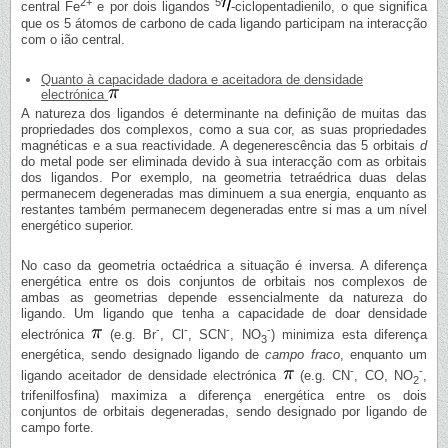
2+
5
central Fe
e por dois ligandos
-ciclopentadienilo, o que significa
que os 5 átomos de carbono de cada ligando participam na interacção
com o ião central.
Quanto à capacidade dadora e aceitadora de densidade
electrónica
A natureza dos ligandos é determinante na definição de muitas das
propriedades dos complexos, como a sua cor, as suas propriedades
magnéticas e a sua reactividade. A degenerescência das 5 orbitais
d
do metal pode ser eliminada devido à sua interacção com as orbitais
dos ligandos. Por exemplo, na geometria tetraédrica duas delas
permanecem degeneradas mas diminuem a sua energia, enquanto as
restantes também permanecem degeneradas entre si mas a um nível
energético superior.
No caso da geometria octaédrica a situação é inversa. A diferença
energética entre os dois conjuntos de orbitais nos complexos de
ambas as geometrias depende essencialmente da natureza do
ligando. Um ligando que tenha a capacidade de doar densidade
-
-
-
-
electrónica
(e.g. Br
, Cl
, SCN
, NO
) minimiza esta diferença
3
energética, sendo designado ligando de
campo fraco
, enquanto um
-
-
ligando aceitador de densidade electrónica
(e.g. CN
, CO, NO
,
2
trifenilfosfina) maximiza a diferença energética entre os dois
conjuntos de orbitais degeneradas, sendo designado por ligando de
campo forte.