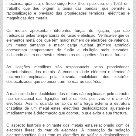
mecânica quântica, o físico suíço Felix Bloch publicou, em 1928, um
trabalho que deu origem à teoria das bandas, que permite a
racionalização e previsão das propriedades térmicas, eléctricas e
magnéticas dos metais.
Os metais apresentam diferentes forças de ligação, que são
traduzidas pelas temperaturas de fusão e ebulição. Verifica-se que os
elementos metálicos que têm maior número de electrões de valência,
um menor tamanho e maior carga nuclear (número atómico)
apresentam temperaturas de fusão e ebulição mais elevadas,
indicando assim que nestes elementos as ligações são mais fortes.
As ligações metálicas são responsáveis pelas propriedades
características dos metais. A condutibilidade eléctrica e térmica é
facilmente explicada pela elevada mobilidade dos electrões
deslocalizados que se encontram no
mar de electrões
.
A maleabilidade e ductilidade dos metais são explicadas pelo carácter
não direccional das ligações entre os iões positivos e o
mar de
electrões
. Assim, quando se aplica uma força externa à estrutura
cristalina de um metal estes electrões deslocalizados ajustam-se
imediatamente à deformação que ocorreu, o que evita a sua fractura.
O aspecto lustroso e brilhante dos metais está relacionado com os
electrões livres do
mar de electrões
. A interacção da radiação
electromagnética (luz) com os electrões de valência deslocalizados