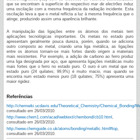
que se encontram à superfície do respectivo
mar de electrões
induz
uma oscilação com a mesma frequência da radiação incidente. Esta
oscilação leva a que o metal reflicta a luz à mesma frequência que o
atinge, produzindo assim uma aparência brilhante.
A manipulação das ligações entre os átomos dos metais tem
aplicações tecnológicas importantes. Os metais no estado puro
apresentam geralmente pouca dureza, porém, quando se adiciona
outro composto ao metal, criando uma liga metálica, as ligações
entre os átomos tornam-se mais fortes dando origem a materiais
mais resistentes. Por exemplo, a adição de carbono ao ferro produz
uma liga designada por aço, que apresenta ligações metálicas muito
mais fortes que o ferro no estado puro. O ouro é um metal que no
estado puro (24 quilates; 99,9%) é muito macio, mas quando se
encontra num estado menos puro (18 quilates; 75%) apresenta uma
maior rigidez.
Referências
http://chemwiki.ucdavis.edu/Theoretical_Chemistry/Chemical_Bonding/M
consultado em 26/03/2010.
http://www.chem1.com/acad/webtext/chembond/cb10.html
,
consultado em 26/03/2010.
http://www.chemguide.co.uk/atoms/bonding/metallic.html#top
,
consultado em 26/03/2010.