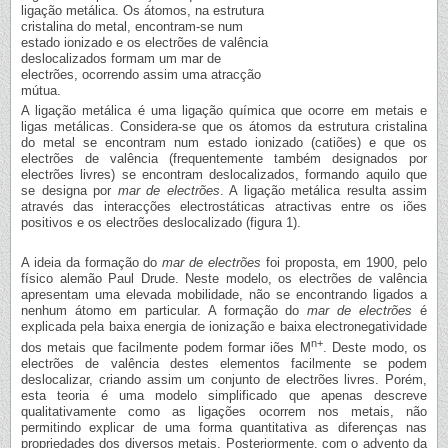
ligação metálica. Os átomos, na estrutura
cristalina do metal, encontram-se num
estado ionizado e os electrões de valência
deslocalizados formam um mar de
electrões, ocorrendo assim uma atracção
mútua.
A ligação metálica é uma ligação química que ocorre em metais e
ligas metálicas. Considera-se que os átomos da estrutura cristalina
do metal se encontram num estado ionizado (catiões) e que os
electrões de valência (frequentemente também designados por
electrões livres) se encontram deslocalizados, formando aquilo que
se designa por
mar de electrões
. A ligação metálica resulta assim
através das interacções electrostáticas atractivas entre os iões
positivos e os electrões deslocalizado (figura 1).
A ideia da formação do
mar de electrões
foi proposta, em 1900, pelo
físico alemão Paul Drude. Neste modelo, os electrões de valência
apresentam uma elevada mobilidade, não se encontrando ligados a
nenhum átomo em particular. A formação do
mar de electrões
é
explicada pela baixa energia de ionização e baixa electronegatividade
n+
dos metais que facilmente podem formar iões M
. Deste modo, os
electrões de valência destes elementos facilmente se podem
deslocalizar, criando assim um conjunto de electrões livres. Porém,
esta teoria é uma modelo simplificado que apenas descreve
qualitativamente como as ligações ocorrem nos metais, não
permitindo explicar de uma forma quantitativa as diferenças nas
propriedades dos diversos metais. Posteriormente, com o advento da