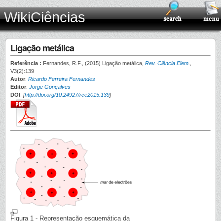
WikiCiências
Ligação metálica
Referência :
Fernandes, R.F., (2015) Ligação metálica,
Rev. Ciência Elem.
,
V3(2):139
Autor
:
Ricardo Ferreira Fernandes
Editor
:
Jorge Gonçalves
DOI
:
[
http://doi.org/10.24927/rce2015.139
]
Figura 1 - Representação esquemática da