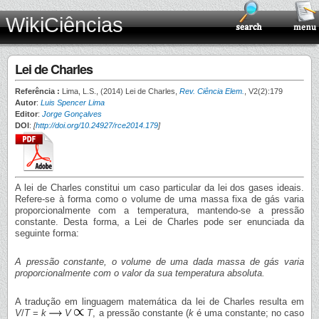
WikiCiências
Lei de Charles
Referência :
Lima, L.S., (2014) Lei de Charles,
Rev. Ciência Elem.
, V2(2):179
Autor
:
Luis Spencer Lima
Editor
:
Jorge Gonçalves
DOI
:
[
http://doi.org/10.24927/rce2014.179
]
A lei de Charles constitui um caso particular da lei dos gases ideais.
Refere-se à forma como o volume de uma massa fixa de gás varia
proporcionalmente com a temperatura, mantendo-se a pressão
constante. Desta forma, a Lei de Charles pode ser enunciada da
seguinte forma:
A pressão constante, o volume de uma dada massa de gás varia
proporcionalmente com o valor da sua temperatura absoluta.
A tradução em linguagem matemática da lei de Charles resulta em
V
/
T
=
k
V
T
, a pressão constante (
k
é uma constante; no caso