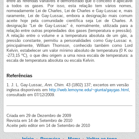
entre as referidas variáveis e demonstrado que o conceito é aplicável
a todos os gases. Por isso, esta relação tem vários nomes,
nomeadamente Lei de Charles, Lei de Charles e Gay-Lussac e, mais
raramente, Lei de Gay-Lussac, embora a designação mais comum
aceite hoje pela comunidade científica seja Lei de Charles. A
designação “Lei de Gay-Lussac” é, normalmente, utilizada para a
relação entre outras propriedades dos gases (temperatura e pressão).
A relação entre o volume e a temperatura absoluta de um gás, a
pressão constante, permitiu a personalidades como Gay-Lussac e,
principalmente, William Thomson, conhecido também como Lord
Kelvin, estabelecer um valor mínimo absoluto de temperatura (0 K ou
-273,15 ºC), o que deu origem a uma nova escala de temperatura: a
escala de temperatura absoluta ou escala Kelvin.
Referências
1. J. L. Gay-Lussac,
Ann. Chim.
43 (1802) 137; excertos em versão
inglesa disponíveis em
http://web.lemoyne.edu/~giunta/gaygas.html
,
consultado em 07/12/2009.
Criada em 29 de Dezembro de 2009
Revista em 14 de Setembro de 2010
Aceite pelo editor em 14 de Setembro de 2010
Início
·
Pesquisa
·
Menu
·
Voltar ao topo