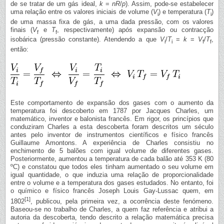
de se tratar de um gás ideal,
k
=
nR
/
p
). Assim, pode-se estabelecer
uma relação entre os valores iniciais de volume (
V
) e temperatura (
T
)
i
i
de uma massa fixa de gás, a uma dada pressão, com os valores
finais (
V
e
T
, respectivamente) após expansão ou contracção
f
f
isobárica (pressão constante). Atendendo a que
V
/
T
=
k
=
V
/
T
,
i
i
f
f
então:
Este comportamento de expansão dos gases com o aumento da
temperatura foi descoberto em 1787 por Jacques Charles, um
matemático, inventor e balonista francês. Em rigor, os princípios que
conduziram Charles a esta descoberta foram descritos um século
antes pelo inventor de instrumentos científicos e físico francês
Guillaume Amontons. A experiência de Charles consistiu no
enchimento de 5 balões com igual volume de diferentes gases.
Posteriormente, aumentou a temperatura de cada balão até 353 K (80
ºC) e constatou que todos eles tinham aumentado o seu volume em
igual quantidade, o que induzia uma relação de proporcionalidade
entre o volume e a temperatura dos gases estudados. No entanto, foi
o químico e físico francês Joseph Louis Gay-Lussac quem, em
[1]
1802
, publicou, pela primeira vez, a ocorrência deste fenómeno.
Baseou-se no trabalho de Charles, a quem faz referência e atribui a
autoria da descoberta, tendo descrito a relação matemática precisa