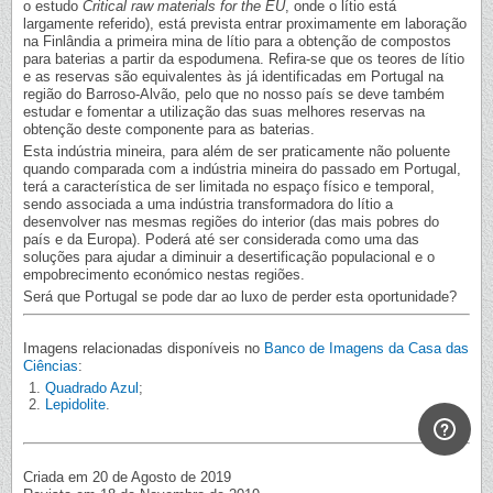
o estudo
Critical raw materials for the EU
, onde o lítio está
largamente referido), está prevista entrar proximamente em laboração
na Finlândia a primeira mina de lítio para a obtenção de compostos
para baterias a partir da espodumena. Refira-se que os teores de lítio
e as reservas são equivalentes às já identificadas em Portugal na
região do Barroso-Alvão, pelo que no nosso país se deve também
estudar e fomentar a utilização das suas melhores reservas na
obtenção deste componente para as baterias.
Esta indústria mineira, para além de ser praticamente não poluente
quando comparada com a indústria mineira do passado em Portugal,
terá a característica de ser limitada no espaço físico e temporal,
sendo associada a uma indústria transformadora do lítio a
desenvolver nas mesmas regiões do interior (das mais pobres do
país e da Europa). Poderá até ser considerada como uma das
soluções para ajudar a diminuir a desertificação populacional e o
empobrecimento económico nestas regiões.
Será que Portugal se pode dar ao luxo de perder esta oportunidade?
Imagens relacionadas disponíveis no
Banco de Imagens da Casa das
Ciências
:
Quadrado Azul
;
Lepidolite
.
Criada em 20 de Agosto de 2019