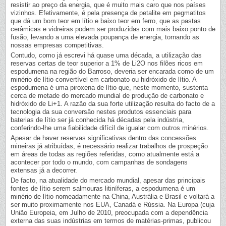
resistir ao preço da energia, que é muito mais caro que nos países
vizinhos. Efetivamente, é pela presença de petalite em pegmatitos
que dá um bom teor em lítio e baixo teor em ferro, que as pastas
cerâmicas e vidreiras podem ser produzidas com mais baixo ponto de
fusão, levando a uma elevada poupança de energia, tornando as
nossas empresas competitivas.
Contudo, como já escrevi há quase uma década, a utilização das
reservas certas de teor superior a 1% de Li2O nos filões ricos em
espodumena na região do Barroso, deveria ser encarada como de um
minério de lítio convertível em carbonato ou hidróxido de lítio. A
espodumena é uma piroxena de lítio que, neste momento, sustenta
cerca de metade do mercado mundial de produção de carbonato e
hidróxido de Li+1. A razão da sua forte utilização resulta do facto de a
tecnologia da sua conversão nestes produtos essenciais para
baterias de lítio ser já conhecida há décadas pela indústria,
conferindo-lhe uma fiabilidade difícil de igualar com outros minérios.
Apesar de haver reservas significativas dentro das concessões
mineiras já atribuídas, é necessário realizar trabalhos de prospeção
em áreas de todas as regiões referidas, como atualmente está a
acontecer por todo o mundo, com campanhas de sondagens
extensas já a decorrer.
De facto, na atualidade do mercado mundial, apesar das principais
fontes de lítio serem salmouras litiníferas, a espodumena é um
minério de lítio nomeadamente na China, Austrália e Brasil e voltará a
ser muito proximamente nos EUA, Canadá e Rússia. Na Europa (cuja
União Europeia, em Julho de 2010, preocupada com a dependência
externa das suas indústrias em termos de matérias-primas, publicou