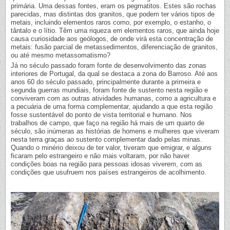
primária. Uma dessas fontes, eram os pegmatitos. Estes são rochas
parecidas, mas distintas dos granitos, que podem ter vários tipos de
metais, incluindo elementos raros como, por exemplo, o estanho, o
tântalo e o lítio. Têm uma riqueza em elementos raros, que ainda hoje
causa curiosidade aos geólogos, de onde virá esta concentração de
metais: fusão parcial de metassedimentos, diferenciação de granitos,
ou até mesmo metassomatismo?
Já no século passado foram fonte de desenvolvimento das zonas
interiores de Portugal, da qual se destaca a zona do Barroso. Até aos
anos 60 do século passado, principalmente durante a primeira e
segunda guerras mundiais, foram fonte de sustento nesta região e
conviveram com as outras atividades humanas, como a agricultura e
a pecuária de uma forma complementar, ajudando a que esta região
fosse sustentável do ponto de vista territorial e humano. Nos
trabalhos de campo, que faço na região há mais de um quarto de
século, são inúmeras as histórias de homens e mulheres que viveram
nesta terra graças ao sustento complementar dado pelas minas.
Quando o minério deixou de ter valor, tiveram que emigrar, e alguns
ficaram pelo estrangeiro e não mais voltaram, por não haver
condições boas na região para pessoas idosas viverem, com as
condições que usufruem nos países estrangeiros de acolhimento.