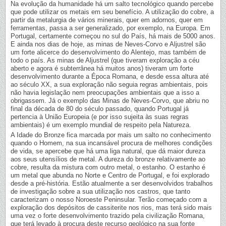
Na evolução da humanidade há um salto tecnológico quando percebe
que pode utilizar os metais em seu benefício. A utilização do cobre, a
partir da metalurgia de vários minerais, quer em adornos, quer em
ferramentas, passa a ser generalizado, por exemplo, na Europa. Em
Portugal, certamente começou no sul do País, há mais de 5000 anos.
E ainda nos dias de hoje, as minas de Neves-Corvo e Aljustrel são
um forte alicerce do desenvolvimento do Alentejo, mas também de
todo o país. As minas de Aljustrel (que tiveram exploração a céu
aberto e agora é subterrânea há muitos anos) tiveram um forte
desenvolvimento durante a Época Romana, e desde essa altura até
ao século XX, a sua exploração não seguia regras ambientais, pois
não havia legislação nem preocupações ambientais que a isso a
obrigassem. Já o exemplo das Minas de Neves-Corvo, que abriu no
final da década de 80 do século passado, quando Portugal já
pertencia à União Europeia (e por isso sujeita às suas regras
ambientais) é um exemplo mundial de respeito pela Natureza.
A Idade do Bronze fica marcada por mais um salto no conhecimento
quando o Homem, na sua incansável procura de melhores condições
de vida, se apercebe que há uma liga natural, que dá maior dureza
aos seus utensílios de metal. A dureza do bronze relativamente ao
cobre, resulta da mistura com outro metal, o estanho. O estanho é
um metal que abunda no Norte e Centro de Portugal, e foi explorado
desde a pré-história. Estão atualmente a ser desenvolvidos trabalhos
de investigação sobre a sua utilização nos castros, que tanto
caracterizam o nosso Noroeste Peninsular. Terão começado com a
exploração dos depósitos de cassiterite nos rios, mas terá sido mais
uma vez o forte desenvolvimento trazido pela civilização Romana,
que terá levado à procura deste recurso geológico na sua fonte