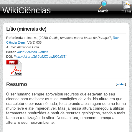
WikiCiências
Lítio (minerais de)
Referência :
Lima, A., (2020)
O Lítio, um metal para o futuro de Portugal?
,
Rev.
Ciência Elem.
, V8(3):035
Autor
:
Alexandre Lima
Editor
:
José Ferreira Gomes
DOI
:
[
http://doi.org/10.24927/rce2020.035
]
Resumo
[
editar
]
O ser humano sempre aproveitou recursos que estavam ao seu
alcance para melhorar as suas condições de vida. Na altura em que
era coletor e por isso nómada, foi alterando a paisagem de uma forma
muito leve e até impercetível. Mas já nessa altura começou a utilizar
ferramentas produzidas a partir de recursos geológicos, sendo a mais
famosa a utilização do sílex. Nessa altura, o homem começa a
alterar o seu meio-ambiente.