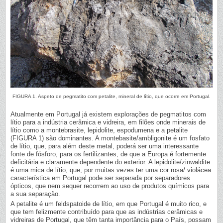
FIGURA 1. Aspeto de pegmatito com petalite, mineral de lítio, que ocorre em Portugal.
Atualmente em Portugal já existem explorações de pegmatitos com
lítio para a indústria cerâmica e vidreira, em filões onde minerais de
lítio como a montebrasite, lepidolite, espodumena e a petalite
(FIGURA 1) são dominantes. A montebasite/ambligonite é um fosfato
de lítio, que, para além deste metal, poderá ser uma interessante
fonte de fósforo, para os fertilizantes, de que a Europa é fortemente
deficitária e claramente dependente do exterior. A lepidolite/zinwaldite
é uma mica de lítio, que, por muitas vezes ter uma cor rosa/ violácea
característica em Portugal pode ser separada por separadores
ópticos, que nem sequer recorrem ao uso de produtos químicos para
a sua separação.
A petalite é um feldspatoide de lítio, em que Portugal é muito rico, e
que tem felizmente contribuído para que as indústrias cerâmicas e
vidreiras de Portugal, que têm tanta importância para o País, possam