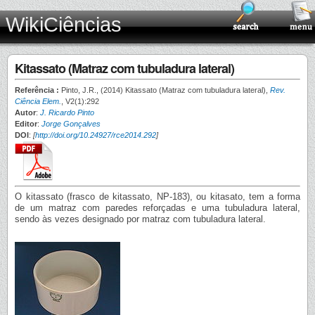
WikiCiências
Kitassato (Matraz com tubuladura lateral)
Referência :
Pinto, J.R., (2014) Kitassato (Matraz com tubuladura lateral),
Rev.
Ciência Elem.
, V2(1):292
Autor
:
J. Ricardo Pinto
Editor
:
Jorge Gonçalves
DOI
:
[
http://doi.org/10.24927/rce2014.292
]
O kitassato (frasco de kitassato, NP-183), ou kitasato, tem a forma
de um matraz com paredes reforçadas e uma tubuladura lateral,
sendo às vezes designado por matraz com tubuladura lateral.