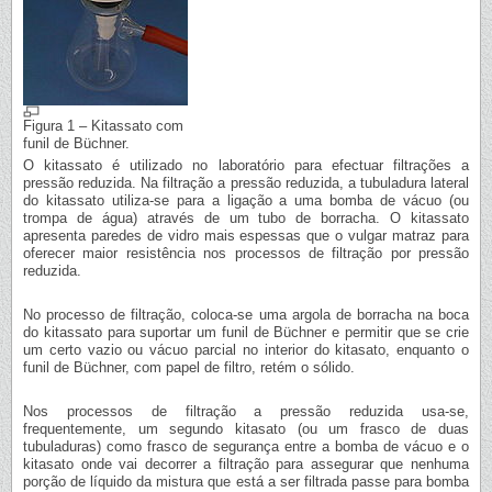
Figura 1 – Kitassato com
funil de Büchner.
O kitassato é utilizado no laboratório para efectuar filtrações a
pressão reduzida. Na filtração a pressão reduzida, a tubuladura lateral
do kitassato utiliza-se para a ligação a uma bomba de vácuo (ou
trompa de água) através de um tubo de borracha. O kitassato
apresenta paredes de vidro mais espessas que o vulgar matraz para
oferecer maior resistência nos processos de filtração por pressão
reduzida.
No processo de filtração, coloca-se uma argola de borracha na boca
do kitassato para suportar um funil de Büchner e permitir que se crie
um certo vazio ou vácuo parcial no interior do kitasato, enquanto o
funil de Büchner, com papel de filtro, retém o sólido.
Nos processos de filtração a pressão reduzida usa-se,
frequentemente, um segundo kitasato (ou um frasco de duas
tubuladuras) como frasco de segurança entre a bomba de vácuo e o
kitasato onde vai decorrer a filtração para assegurar que nenhuma
porção de líquido da mistura que está a ser filtrada passe para bomba