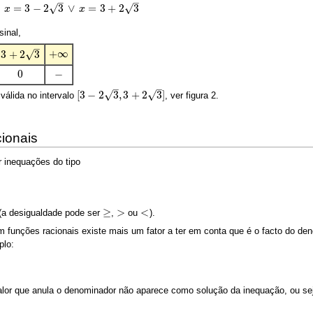
–
–
=
3
−
2
3
∨
=
3
+
2
3
√
√
x
x
inal,
–
+
∞
√
3
+
2
3
+
∞
3
+
2
3
−
0
−
0
–
–
√
√
[
3
−
2
3
,
3
+
2
3
]
válida no intervalo
, ver figura 2.
[
3
−
2
3
,
3
+
2
3
]
ionais
 inequações do tipo
≥
>
<
(a desigualdade pode ser
,
ou
).
≥
>
<
m funções racionais existe mais um fator a ter em conta que é o facto do d
plo:
alor que anula o denominador não aparece como solução da inequação, ou se