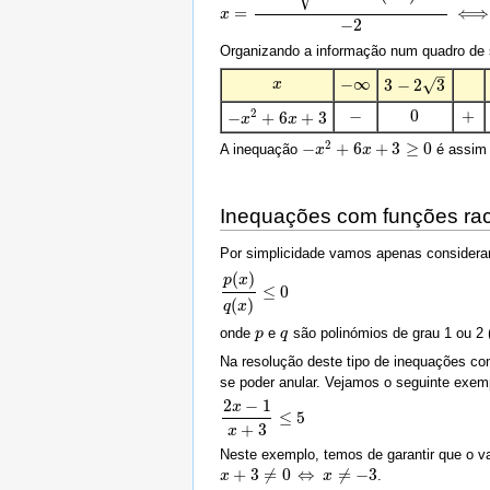
=
⟺
x
x
=
−
6
±
6
2
−
4
×
(
−
1
)
×
3
−
2
⟺
x
=
3
−
2
3
∨
x
=
3
+
2
3
−
2
Organizando a informação num quadro de s
–
−
∞
√
3
−
2
3
x
x
−
∞
3
−
2
3
−
+
2
0
−
+
6
+
3
−
+
0
−
x
x
2
+
6
x
+
3
x
2
−
+
6
+
3
≥
0
A inequação
é assim 
−
x
x
2
+
6
x
+
3
x
≥
0
Inequações com funções rac
Por simplicidade vamos apenas considerar
(
)
p
x
≤
0
p
(
x
)
q
(
x
)
≤
0
(
)
q
x
onde
e
são polinómios de grau 1 ou 2 
p
p
q
q
Na resolução deste tipo de inequações co
se poder anular. Vejamos o seguinte exem
2
−
1
x
≤
5
2
x
−
1
x
+
3
≤
5
+
3
x
Neste exemplo, temos de garantir que o v
+
3
≠
0
⇔
≠
−
3
.
x
x
+
3
≠
0
⇔
x
≠
−
3
x