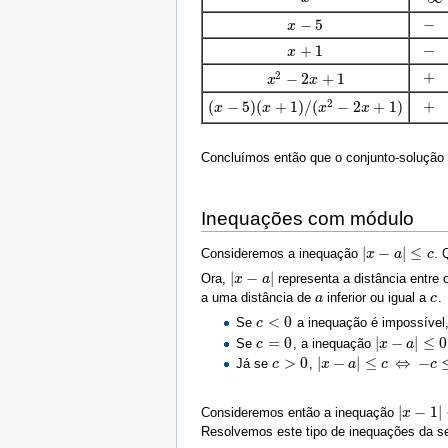
−
−
5
−
x
x
−
5
−
+
1
−
x
x
+
1
+
2
−
2
+
1
+
x
x
2
−
2
x
+
x
1
2
+
(
−
5
)
(
+
1
)
/
(
−
2
+
1
)
+
(
x
x
−
5
)
(
x
+
1
x
)
/
(
x
2
−
2
x
+
x
1
)
x
Concluímos então que o conjunto-solução
Inequações com módulo
|
−
|
≤
Consideremos a inequação
. 
|
x
x
−
a
|
≤
a
c
c
|
−
|
Ora,
representa a distância entre
|
x
x
−
a
|
a
a uma distância de
inferior ou igual a
.
a
a
c
c
<
0
Se
a inequação é impossível,
c
c
<
0
=
0
|
−
|
≤
0
Se
, a inequação
c
c
=
0
|
x
x
−
a
|
≤
a
0
>
0
|
−
|
≤
⇔
−
Já se
,
c
c
>
0
|
x
x
−
a
|
≤
a
c
⇔
−
c
c
≤
x
−
a
≤
c
⇔
c
|
−
1
|
Consideremos então a inequação
|
x
x
−
1
|
<
4
Resolvemos este tipo de inequações da se