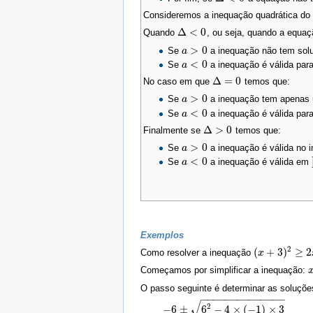
Consideremos a inequação quadrática do 
Δ
<
0
Quando
, ou seja, quando a equa
Δ
<
0
>
0
Se
a inequação não tem solu
a
a
>
0
<
0
Se
a inequação é válida par
a
a
<
0
Δ
=
0
No caso em que
temos que:
Δ
=
0
>
0
Se
a inequação tem apenas 
a
a
>
0
<
0
Se
a inequação é válida par
a
a
<
0
Δ
>
0
Finalmente se
temos que:
Δ
>
0
>
0
Se
a inequação é válida no i
a
a
>
0
<
0
Se
a inequação é válida em
a
a
<
0
Exemplos
2
(
+
3
)
≥
2
Como resolver a inequação
(
x
x
+
3
)
2
≥
2
x
2
+
6
Começamos por simplificar a inequação:
x
O passo seguinte é determinar as soluçõ
−
−
−
−
−
−
−
−
−
−
−
−
−
−
√
2
−
6
±
6
−
4
×
(
−
1
)
×
3