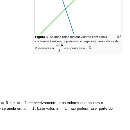
Figura 3 -
As duas retas tomam valores com sinais
contrários (valores cuja divisão é negativa) para valores de
−
16
−
3
x
inferiores a
e superiores a
.
x
−
16
3
−
3
3
=
5
=
−
1
e
respectivamente, e os valores que anulam o
=
5
x
x
=
−
1
=
1
=
1
ão se anula em
. Este valor,
, não poderá fazer parte do
x
x
=
1
x
x
=
1