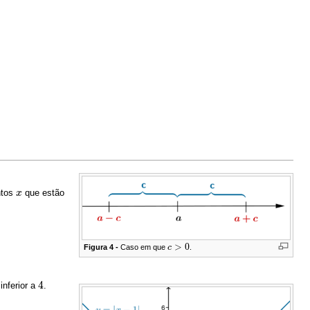
ntos
que estão
x
x
>
0
Figura 4 -
Caso em que
c
.
c
>
0
4
inferior a
.
4