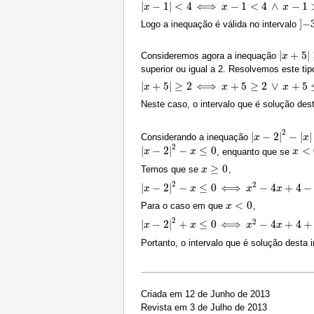
|
−
1
|
<
4
⟺
−
1
<
4
∧
−
1
|
x
x
−
1
|
<
4
⟺
x
−
1
<
4
∧
x
x
−
1
>
−
4
⟺
x
<
5
∧
x
x
>
−
3
]
−
Logo a inequação é válida no intervalo
]
−
3
|
+
5
|
Consideremos agora a inequação
|
x
x
+
5
|
≥
2
superior ou igual a 2. Resolvemos este ti
|
+
5
|
≥
2
⟺
+
5
≥
2
∨
+
5
|
x
x
+
5
|
≥
2
⟺
x
+
5
≥
2
∨
x
+
x
5
≤
−
2
⟺
x
≥
−
3
∨
x
x
≤
−
7
Neste caso, o intervalo que é solução de
2
|
−
2
|
−
|
|
Considerando a inequação
|
x
x
−
2
|
2
−
|
x
|
≤
0
x
2
|
−
2
|
−
≤
0
<
, enquanto que se
|
x
x
−
2
|
2
−
x
≤
0
x
x
x
<
0
≥
0
Temos que se
,
x
x
≥
0
2
2
|
−
2
|
−
≤
0
⟺
−
4
+
4
−
|
x
x
−
2
|
2
−
x
≤
0
⟺
x
x
2
−
4
x
+
4
−
x
≤
x
0
⟺
x
2
x
−
5
x
+
4
≤
0
<
0
Para o caso em que
,
x
x
<
0
2
2
|
−
2
|
+
≤
0
⟺
−
4
+
4
+
|
x
x
−
2
|
2
+
x
≤
0
⟺
x
x
2
−
4
x
+
4
+
x
≤
x
0
⟺
x
2
x
−
3
x
+
4
≤
0
Portanto, o intervalo que é solução desta
Criada em 12 de Junho de 2013
Revista em 3 de Julho de 2013