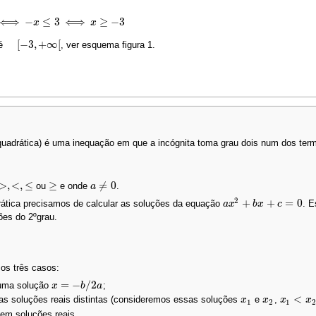
⟺
−
≤
3
⟺
≥
−
3
x
x
[
−
3
,
+
∞
[
 é
, ver esquema figura 1.
[
−
3
,
+
∞
[
uadrática) é uma inequação em que a incógnita toma grau dois num dos ter
>
,
<
,
≤
≥
≠
0
ou
e onde
.
>
,
<
,
≤
≥
a
a
≠
0
2
+
+
=
0
ática precisamos de calcular as soluções da equação
. E
a
a
x
x
2
+
b
x
b
+
x
c
=
0
c
es do 2ºgrau.
os três casos:
=
−
/
2
uma solução
;
x
x
=
−
b
/
2
a
b
a
<
s soluções reais distintas (consideremos essas soluções
e
,
x
x
1
x
x
2
x
x
1
<
x
2
x
1
2
1
2
em soluções reais.