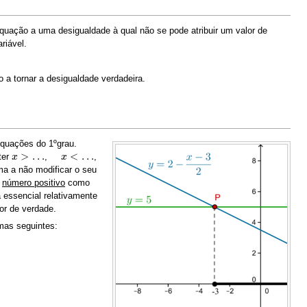
uação a uma desigualdade à qual não se pode atribuir um valor de
riável.
 a tornar a desigualdade verdadeira.
quações do 1ºgrau.
>
…
<
…
ter
,
,
x
x
>
…
x
<
…
x
ma a não modificar o seu
m
número positivo
como
a essencial relativamente
or de verdade.
rmas seguintes: