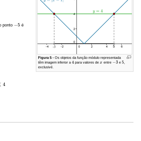
−
5
ao ponto
é
−
5
Figura 5 -
Os objetos da função módulo representada
4
−
3
5
têm imagem inferior a
para valores de
x
entre
e
,
4
x
−
3
5
exclusivé.
≤
4