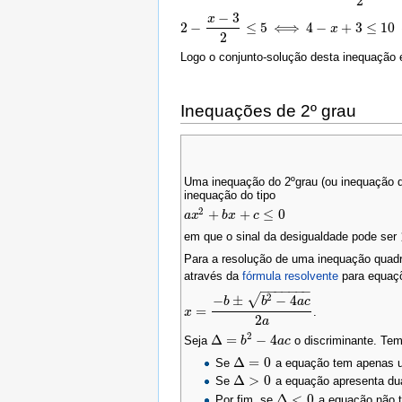
2
−
3
x
2
−
≤
5
⟺
4
−
+
3
≤
10
2
−
x
−
3
2
≤
5
⟺
4
−
x
+
3
≤
10
⟺
−
x
x
≤
3
⟺
x
≥
−
3
2
Logo o conjunto-solução desta inequação
Inequações de 2º grau
Uma inequação do 2ºgrau (ou inequação q
inequação do tipo
2
+
+
≤
0
a
a
x
x
2
+
b
x
b
+
x
c
≤
0
c
em que o sinal da desigualdade pode ser
Para a resolução de uma inequação quadr
através da
fórmula resolvente
para equaçõ
−
−
−
−
−
−
−
2
√
−
±
−
4
b
b
a
c
=
.
x
x
=
−
b
±
b
2
−
4
a
c
2
a
2
a
2
Δ
=
−
4
Seja
o discriminante. Tem
Δ
=
b
2
−
b
4
a
c
a
c
Δ
=
0
Se
a equação tem apenas 
Δ
=
0
Δ
>
0
Se
a equação apresenta dua
Δ
>
0
Δ
<
0
Por fim, se
a equação não t
Δ
<
0