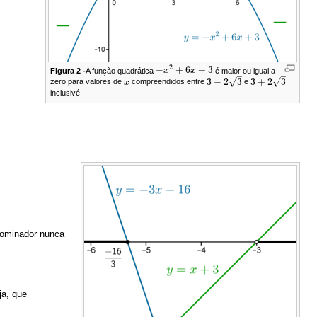
2
−
+
6
+
3
Figura 2 -
A função quadrática
x
x
é maior ou igual a
−
x
2
+
6
x
+
3
–
–
√
√
3
−
2
3
3
+
2
3
zero para valores de
x
compreendidos entre
e
x
3
−
2
3
3
+
2
3
inclusivé.
enominador nunca
ja, que