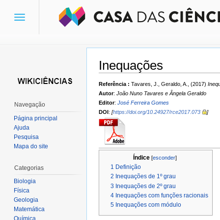
Toggle
navigation
Inequações
Ir para:
navegação
,
pesquisa
Referência :
Tavares, J., Geraldo, A., (2017)
Ineq
Autor
:
João Nuno Tavares e Ângela Geraldo
Editor
:
José Ferreira Gomes
Navegação
DOI
:
[
https://doi.org/10.24927/rce2017.073
]
Página principal
Ajuda
Pesquisa
Mapa do site
Índice
[
esconder
]
1
Definição
Categorias
2
Inequações de 1º grau
Biologia
3
Inequações de 2º grau
Física
4
Inequações com funções racionais
Geologia
5
Inequações com módulo
Matemática
Química