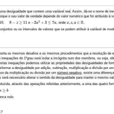
uma desigualdade que contem uma variável real. Assim, dá-se o nome de ineq
porque o seu valor de verdade depende do valor numérico que for atribuído à va
R
2
10
8
−
≥
11
−
2
+
3
≤
7
,
,
∈
,
e
, onde
.
8
−
z
≥
11
z
−
2
a
a
2
+
3
≤
7
a
a
x
x
,
z
z
,
a
∈
a
R
njuntos ou os intervalos de valores que se podem atribuir à variável de modo
porta os mesmos desafios e os mesmos procedimentos que a resolução de e
de inequações do 1ºgrau será isolar a incógnita num dos membros, ou seja, ob
estas inequações podemos utilizar as propriedades das desigualdades de for
sformar a desigualdade por adição, subtração, multiplicação e divisão por u
so da multiplicação ou divisão por um
número negativo
, existe uma diferenç
 será necessário alterar o sentido da desigualdade para manter o mesmo val
duzida, através das operações referidas anteriormente, a uma das quatro fo
≥
b
x
b
unca nulo.
5
?