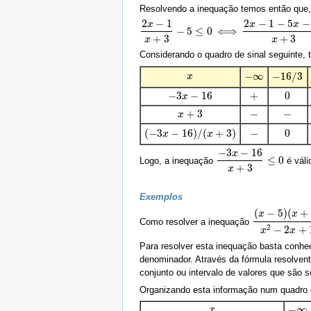
Resolvendo a inequação temos então que,
2
−
1
2
−
1
−
5
−
x
x
x
−
5
≤
0
⟺
2
x
−
1
x
+
3
−
5
≤
0
⟺
2
x
−
1
−
5
x
−
15
x
+
3
≤
0
⟺
−
3
+
3
+
3
x
x
Considerando o quadro de sinal seguinte,
−
16
/
3
−
∞
x
x
−
16
/
3
−
∞
+
0
−
3
−
16
+
0
−
3
x
x
−
16
−
−
+
3
−
−
x
x
+
3
(
−
3
−
16
)
/
(
+
3
)
−
0
(
−
3
x
x
−
16
)
/
(
x
+
3
)
x
−
0
−
3
−
16
x
≤
0
Logo, a inequação
é váli
−
3
x
−
16
x
+
3
≤
0
+
3
x
Exemplos
(
−
5
)
(
+
x
x
Como resolver a inequação
(
x
−
5
)
(
x
+
1
)
x
2
−
2
−
2
+
x
x
Para resolver esta inequação basta conh
denominador. Através da fórmula resolve
conjunto ou intervalo de valores que são 
Organizando esta informação num quadro 
−
∞
x
x
−
∞