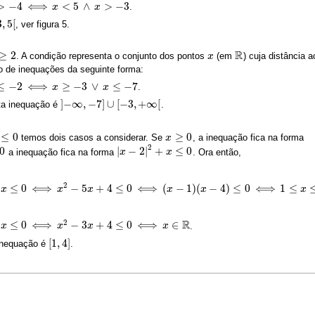
>
−
4
⟺
<
5
∧
>
−
3
.
x
x
3
,
5
[
, ver figura 5.
,
5
[
R
≥
2
. A condição representa o conjunto dos pontos
(em
) cuja distância 
x
x
R
po de inequações da seguinte forma:
≤
−
2
⟺
≥
−
3
∨
≤
−
7
.
x
x
]
−
∞
,
−
7
]
∪
[
−
3
,
+
∞
[
sta inequação é
.
]
−
∞
,
−
7
]
∪
[
−
3
,
+
∞
[
≤
0
≥
0
temos dois casos a considerar. Se
, a inequação fica na forma
x
x
≥
0
2
0
|
−
2
|
+
≤
0
a inequação fica na forma
. Ora então,
|
x
x
−
2
|
2
+
x
≤
0
x
2
≤
0
⟺
−
5
+
4
≤
0
⟺
(
−
1
)
(
−
4
)
≤
0
⟺
1
≤
⟺
x
(
x
−
1
)
(
x
−
4
)
≤
x
0
⟺
1
≤
x
x
≤
4
x
x
x
R
2
≤
0
⟺
−
3
+
4
≤
0
⟺
∈
.
⟺
x
x
∈
R
x
x
x
[
1
,
4
]
 inequação é
.
[
1
,
4
]