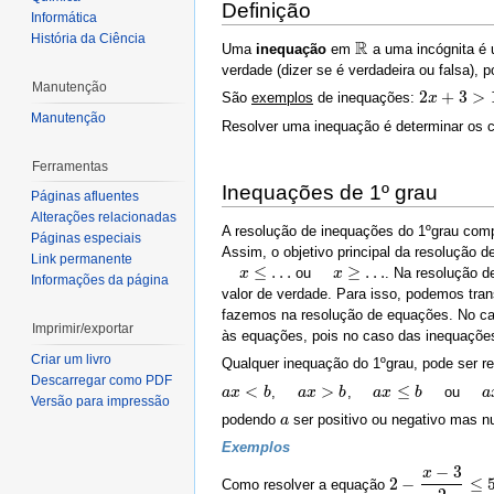
Definição
Informática
História da Ciência
R
Uma
inequação
em
a uma incógnita é 
R
verdade (dizer se é verdadeira ou falsa), 
Manutenção
2
+
3
>
São
exemplos
de inequações:
2
x
x
+
3
>
10
Manutenção
Resolver uma inequação é determinar os co
Ferramentas
Inequações de 1º grau
Páginas afluentes
Alterações relacionadas
A resolução de inequações do 1ºgrau com
Páginas especiais
Assim, o objetivo principal da resolução 
Link permanente
≤
…
≥
…
ou
. Na resolução d
x
≤
…
x
x
≥
…
x
Informações da página
valor de verdade. Para isso, podemos tran
fazemos na resolução de equações. No ca
Imprimir/exportar
às equações, pois no caso das inequações
Criar um livro
Qualquer inequação do 1ºgrau, pode ser re
Descarregar como PDF
<
>
≤
,
,
ou
a
a
x
x
<
b
b
a
x
>
a
b
x
b
a
x
≤
a
b
x
b
a
x
≥
a
Versão para impressão
podendo
ser positivo ou negativo mas n
a
a
Exemplos
−
3
x
2
−
≤
Como resolver a equação
2
−
x
−
3
2
≤
5