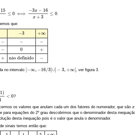
15
−
3
−
16
x
≤
0
⟺
≤
0
.
x
−
16
x
+
3
≤
0
+
3
x
 temos que:
+
∞
−
3
+
∞
−
3
−
−
−
−
−
−
−
+
0
−
+
0
+
−
n
o definido
+
−
não definido
ã
]
−
∞
,
−
16
/
3
]
∪
]
−
3
,
+
∞
[
da no intervalo
, ver figura 3.
]
−
∞
,
−
16
/
3
]
∪
]
−
3
,
+
∞
[
1
)
<
0
?
2
x
+
1
<
0
1
ecermos os valores que anulam cada um dos fatores do numerador, que são
x
x
nte para equações do 2º grau descobrimos que o denominador desta inequaç
solução desta inequação pois é o valor que anula o denominador.
de sinais temos então que:
+
∞
5
−
1
1
+
∞