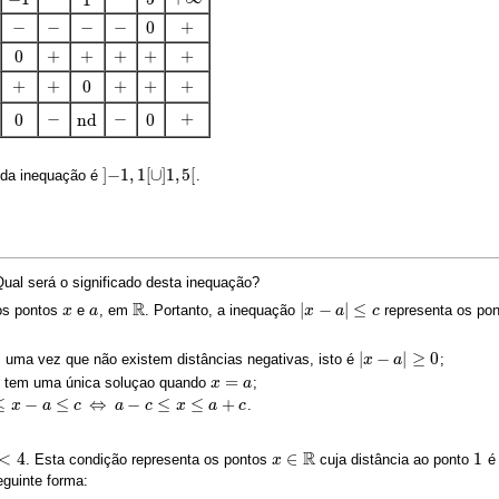
5
−
1
1
−
−
−
−
+
0
−
−
−
−
+
0
+
+
+
+
+
0
+
+
+
+
+
0
+
+
+
+
+
0
+
+
+
+
+
0
−
−
+
0
0
nd
−
−
+
0
0
nd
]
−
1
,
1
[
∪
]
1
,
5
[
 da inequação é
.
]
−
1
,
1
[
∪
]
1
,
5
[
Qual será o significado desta inequação?
R
|
−
|
≤
 os pontos
e
, em
. Portanto, a inequação
representa os po
x
x
a
a
R
|
x
x
−
a
|
≤
a
c
c
|
−
|
≥
0
 uma vez que não existem distâncias negativas, isto é
;
|
x
x
−
a
|
≥
a
0
=
tem uma única soluçao quando
;
x
x
=
a
a
≤
−
≤
⇔
−
≤
≤
+
.
a
−
c
x
≤
x
≤
a
a
+
c
c
a
c
x
a
c
R
<
4
∈
1
. Esta condição representa os pontos
cuja distância ao ponto
é 
x
x
∈
R
1
guinte forma: