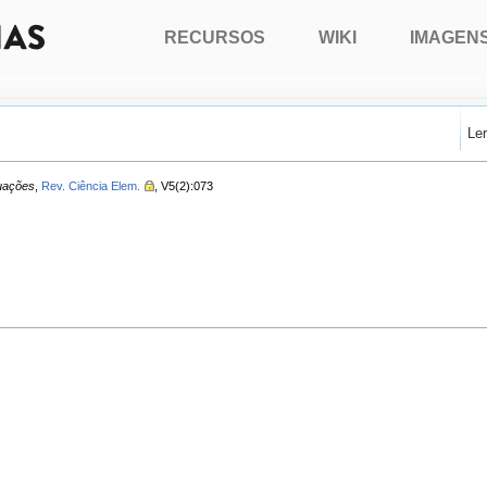
RECURSOS
WIKI
IMAGEN
Le
uações
,
Rev. Ciência Elem.
, V5(2):073