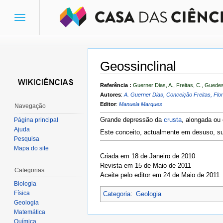
Toggle
navigation
Geossinclinal
Ir para:
navegação
,
pesquisa
Referência :
Guerner Dias, A., Freitas, C., Guedes
Autores
:
A. Guerner Dias, Conceição Freitas, Flo
Editor
:
Manuela Marques
Navegação
Grande depressão da
crusta
, alongada ou
Página principal
Ajuda
Este conceito, actualmente em desuso, su
Pesquisa
Mapa do site
Criada em 18 de Janeiro de 2010
Revista em 15 de Maio de 2011
Categorias
Aceite pelo editor em 24 de Maio de 2011
Biologia
Física
Categoria
:
Geologia
Geologia
Matemática
Química