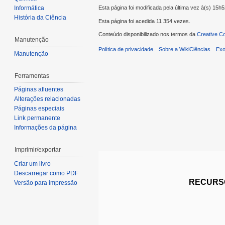
Informática
Esta página foi modificada pela última vez à(s) 15h
História da Ciência
Esta página foi acedida 11 354 vezes.
Conteúdo disponibilizado nos termos da
Creative C
Manutenção
Política de privacidade
Sobre a WikiCiências
Exo
Manutenção
Ferramentas
Páginas afluentes
Alterações relacionadas
Páginas especiais
Link permanente
Informações da página
Imprimir/exportar
Criar um livro
Descarregar como PDF
RECURSO
Versão para impressão