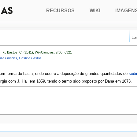
RECURSOS
WIKI
IMAGEN
Le
, F., Bastos, C. (2011), WikiCiências, 2(05):0321
risa Guedes, Cristina Bastos
 em forma de bacia, onde ocorre a deposição de grandes quantidades de
sedi
rgiu com J. Hall em 1859, tendo o termo sido proposto por Dana em 1873.