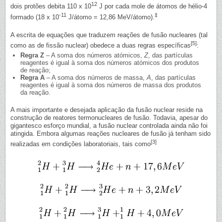
12
dois protões debita 110 x 10
J por cada mole de átomos de hélio-4
-11
‡
formado (18 x 10
J/átomo = 12,86 MeV/átomo).
A escrita de equações que traduzem reações de fusão nucleares (tal
[5]
como as de fissão nuclear) obedece a duas regras específicas
:
Regra Z
– A soma dos números atómicos,
Z
, das partículas
reagentes é igual à soma dos números atómicos dos produtos
de reação;
Regra A
– A soma dos números de massa,
A
, das partículas
reagentes é igual à soma dos números de massa dos produtos
da reação.
A mais importante e desejada aplicação da fusão nuclear reside na
construção de reatores termonucleares de fusão. Todavia, apesar do
gigantesco esforço mundial, a fusão nuclear controlada ainda não foi
atingida. Embora algumas reações nucleares de fusão já tenham sido
[3]
realizadas em condições laboratoriais, tais como