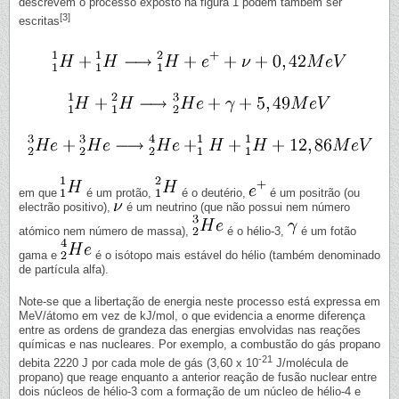
descrevem o processo exposto na figura 1 podem também ser
[3]
escritas
em que
é um protão,
é o deutério,
é um positrão (ou
electrão positivo),
é um neutrino (que não possui nem número
atómico nem número de massa),
é o hélio-3,
é um fotão
gama e
é o isótopo mais estável do hélio (também denominado
de partícula alfa).
Note-se que a libertação de energia neste processo está expressa em
MeV/átomo em vez de kJ/mol, o que evidencia a enorme diferença
entre as ordens de grandeza das energias envolvidas nas reações
químicas e nas nucleares. Por exemplo, a combustão do gás propano
-21
debita 2220 J por cada mole de gás (3,60 x 10
J/molécula de
propano) que reage enquanto a anterior reação de fusão nuclear entre
dois núcleos de hélio-3 com a formação de um núcleo de hélio-4 e