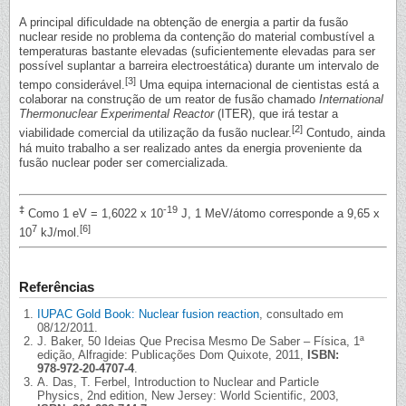
A principal dificuldade na obtenção de energia a partir da fusão
nuclear reside no problema da contenção do material combustível a
temperaturas bastante elevadas (suficientemente elevadas para ser
possível suplantar a barreira electroestática) durante um intervalo de
[3]
tempo considerável.
Uma equipa internacional de cientistas está a
colaborar na construção de um reator de fusão chamado
International
Thermonuclear Experimental Reactor
(ITER), que irá testar a
[2]
viabilidade comercial da utilização da fusão nuclear.
Contudo, ainda
há muito trabalho a ser realizado antes da energia proveniente da
fusão nuclear poder ser comercializada.
‡
-19
Como 1 eV = 1,6022 x 10
J, 1 MeV/átomo corresponde a 9,65 x
7
[6]
10
kJ/mol.
Referências
IUPAC Gold Book: Nuclear fusion reaction
, consultado em
08/12/2011.
J. Baker, 50 Ideias Que Precisa Mesmo De Saber – Física, 1ª
edição, Alfragide: Publicações Dom Quixote, 2011,
ISBN:
978-972-20-4707-4
.
A. Das, T. Ferbel, Introduction to Nuclear and Particle
Physics, 2nd edition, New Jersey: World Scientific, 2003,