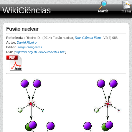
WikiCiências
Fusão nuclear
Referência :
Ribeiro, D., (2014) Fusão nuclear,
Rev. Ciência Elem.
, V2(4):083
Autor
:
Daniel Ribeiro
Editor
:
Jorge Gonçalves
DOI
:
[
http://doi.org/10.24927/rce2014.083
]