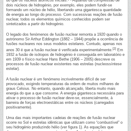
do que os núcleos atómicos iniciais.
Aquando da compressão de
dois núcleos de hidrogénio, por exemplo, eles podem fundir-se
formando um núcleo de hélio, libertando uma gigantesca quantidade
de energia ao longo do processo. Com sucessivas reações de fusão
nuclear, todos os elementos químicos conhecidos podem ser
sintetizados a partir do hidrogénio.
O legado dos fenómenos de fusão nuclear remonta a 1920 quando o
astrónomo Sir Arthur Eddington (1882 – 1944) propõe a ocorrência de
fusões nucleares nos seus modelos estelares. Contudo, apenas nos
[2]
anos 30 é que a fusão nuclear é verificada experimentalmente.
Em
1932 a fusão de isótopos de hidrogénio é conseguida em laboratório e
em 1939 o físico nuclear Hans Bethe (1906 – 2005) descreve os
processos de fusão nuclear existentes nas estrelas (nucleossíntese
estelar).
A fusão nuclear é um fenómeno incrivelmente difícil de ser
provocado, exigindo temperaturas da ordem de muitos milhares de
graus Celsius. No entanto, quando alcançado, liberta muito mais
energia do que a que consome. A energia gigantesca necessária para
ativar o processo de fusão nuclear deve-se, essencialmente, à
barreira de forças electroestáticas entre os núcleos (carregados
positivamente).
Uma das mais importantes cadeias de reações de fusão nuclear
ocorre no Sol e estrelas idênticas que utilizam como “combustível” o
seu hidrogénio produzindo hélio (ver figura 1). As equações que