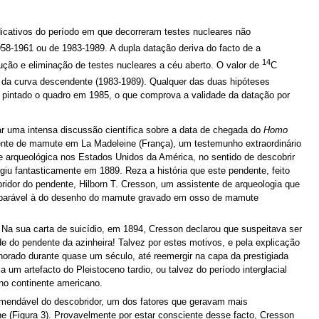
dicativos do período em que decorreram testes nucleares não
1958-1961 ou de 1983-1989. A dupla datação deriva do facto de a
14
ução e eliminação de testes nucleares a céu aberto. O valor de
C
da curva descendente (1983-1989). Qualquer das duas hipóteses
er pintado o quadro em 1985, o que comprova a validade da datação por
ar uma intensa discussão científica sobre a data de chegada do
Homo
nte de mamute em La Madeleine (França), um testemunho extraordinário
e arqueológica nos Estados Unidos da América, no sentido de descobrir
giu fantasticamente em 1889. Reza a história que este pendente, feito
dor do pendente, Hilborn T. Cresson, um assistente de arqueologia que
omparável à do desenho do mamute gravado em osso de mamute
 Na sua carta de suicídio, em 1894, Cresson declarou que suspeitava ser
de do pendente da azinheira! Talvez por estes motivos, e pela explicação
norado durante quase um século, até reemergir na capa da prestigiada
um artefacto do Pleistoceno tardio, ou talvez do período interglacial
no continente americano.
comendável do descobridor, um dos fatores que geravam mais
 (Figura 3). Provavelmente por estar consciente desse facto, Cresson