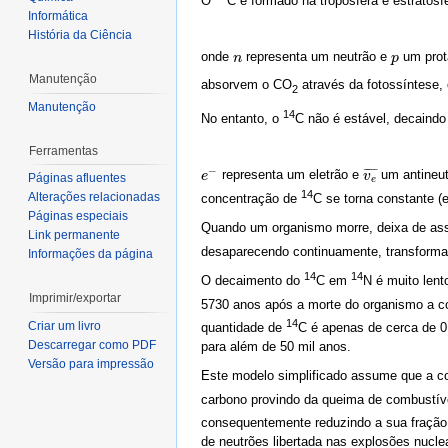
O
C é formado na troposfera e estratosf
Informática
História da Ciência
onde
representa um neutrão e
um prot
n
n
p
p
Manutenção
absorvem o CO
através da fotossíntese
2
Manutenção
14
No entanto, o
C não é estável, decaind
Ferramentas
−
¯
¯
¯
¯
¯
representa um eletrão e
um antineut
e
e
−
v
v
e
¯
Páginas afluentes
e
14
Alterações relacionadas
concentração de
C se torna constante (e
Páginas especiais
Quando um organismo morre, deixa de ass
Link permanente
desaparecendo continuamente, transform
Informações da página
14
14
O decaimento do
C em
N é muito len
Imprimir/exportar
5730 anos após a morte do organismo a 
14
Criar um livro
quantidade de
C é apenas de cerca de 0
Descarregar como PDF
para além de 50 mil anos.
Versão para impressão
Este modelo simplificado assume que a 
carbono provindo da queima de combustív
consequentemente reduzindo a sua fraçã
de neutrões libertada nas explosões nucle