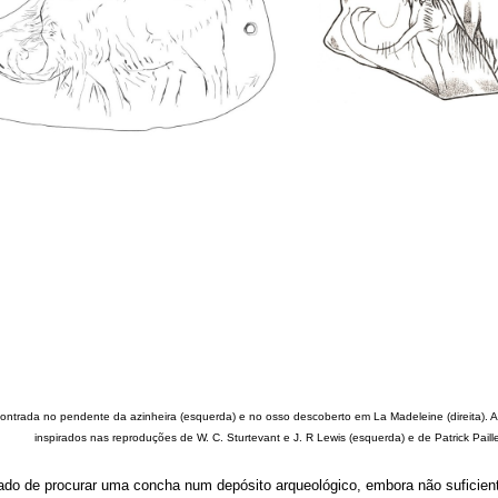
rada no pendente da azinheira (esquerda) e no osso descoberto em La Madeleine (direita). A 
inspirados nas reproduções de W. C. Sturtevant e J. R Lewis (esquerda) e de Patrick Paillet
dado de procurar uma concha num depósito arqueológico, embora não suficie