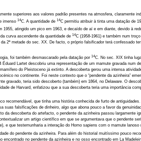
amente superiores aos valores padrão presentes na atmosfera, claramente in
14
14
de imenso
C. A quantidade de
C permitiu atribuir à tinta uma datação de 
m 1955, atingido um pico em 1963, e decaído de aí e em diante, devido à red
14
 da curva ascendente da quantidade de
C (1958-1961) e também num troço 
da 2ª metade do sec. XX. De facto, o próprio falsificador terá confessado t
14
logia, foi também desmascarado pela datação por
C. No sec. XIX tinha lug
 Éduard Lartet descobriu uma representação de um mamute gravada num de
mífero do Pleistoceno já extinto. A descoberta gerou uma intensa atividad
cénico no continente. Foi neste contexto que o “pendente da azinheira” emer
gravado, teria sido descoberto (também) em 1864, no Delaware. O descobri
idade de Harvard, enfatizou que a sua descoberta teria uma importância c
co recomendável, que tinha uma história conhecida de furto de antiguidades.
sa suas falsificações de dinheiro, algo que abona pouco a favor da genuinida
o da descoberta do artefacto, o pendente da azinheira passou largamente ig
textualizar um artigo científico em que se argumentava que o pendente seria 
dade), e que testemunharia a interação do Homo sapiens com o mamute lanoso 
cidade do pendente da azinheira. Para além do historial muitíssimo pouco re
 encontrado no pendente da azinheira e no osso encontrado em La Madeleine