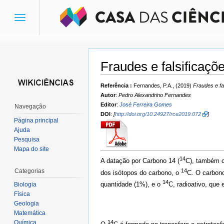
Toggle
navigation
Fraudes e falsificaç
Ir para:
navegação
,
pesquisa
Referência :
Fernandes, P.A., (2019)
Fraudes e fa
Autor
:
Pedro Alexandrino Fernandes
Editor
:
José Ferreira Gomes
Navegação
DOI
:
[
http://doi.org/10.24927/rce2019.072
]
Página principal
Ajuda
Pesquisa
Mapa do site
14
A datação por Carbono 14 (
C), também c
Categorias
14
dos isótopos do carbono, o
C. O carbono
14
quantidade (1%), e o
C, radioativo, que
Biologia
Física
Geologia
Matemática
Química
14