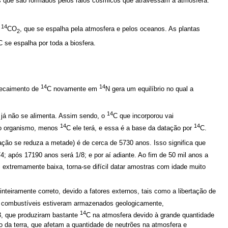
s que são formados pelos raios cósmicos que atravessam a atmosfera:
14
o
CO
, que se espalha pela atmosfera e pelos oceanos. As plantas
2
C se espalha por toda a biosfera.
14
14
decaimento de
C novamente em
N gera um equilíbrio no qual a
14
e já não se alimenta. Assim sendo, o
C que incorporou vai
14
14
do organismo, menos
C ele terá, e essa é a base da datação por
C.
ção se reduza a metade) é de cerca de 5730 anos. Isso significa que
4; após 17190 anos será 1/8; e por aí adiante. Ao fim de 50 mil anos a
si extremamente baixa, torna-se difícil datar amostras com idade muito
teiramente correto, devido a fatores externos, tais como a libertação de
s combustíveis estiveram armazenados geologicamente,
14
63, que produziram bastante
C na atmosfera devido à grande quantidade
o da terra, que afetam a quantidade de neutrões na atmosfera e