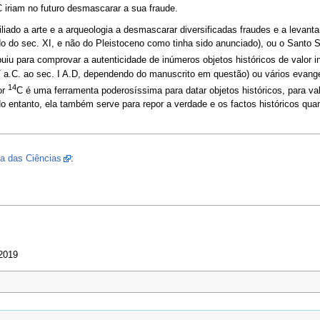
 iriam no futuro desmascarar a sua fraude.
liado a arte e a arqueologia a desmascarar diversificadas fraudes e a levan
o do sec. XI, e não do Pleistoceno como tinha sido anunciado), ou o Santo 
uiu para comprovar a autenticidade de inúmeros objetos históricos de valor 
IV a.C. ao sec. I A.D, dependendo do manuscrito em questão) ou vários evan
14
or
C é uma ferramenta poderosíssima para datar objetos históricos, para val
 No entanto, ela também serve para repor a verdade e os factos históricos q
a das Ciências
:
 2019