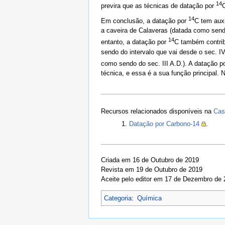
14
previra que as técnicas de datação por
C
14
Em conclusão, a datação por
C tem auxi
a caveira de Calaveras (datada como send
14
entanto, a datação por
C também contrib
sendo do intervalo que vai desde o sec. 
como sendo do sec. III A.D.). A datação p
técnica, e essa é a sua função principal.
Recursos relacionados disponíveis na
Cas
Datação por Carbono-14
.
Criada em 16 de Outubro de 2019
Revista em 19 de Outubro de 2019
Aceite pelo editor em 17 de Dezembro de
Categoria
:
Química