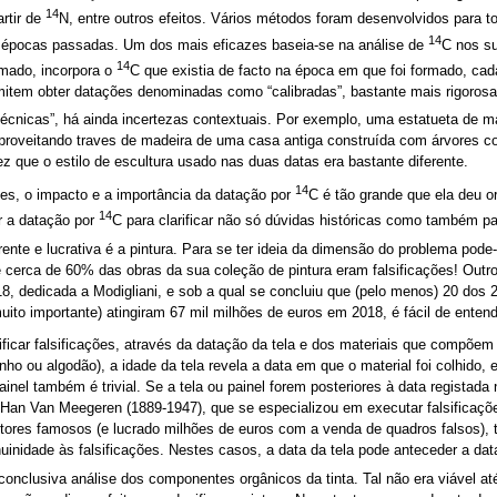
14
artir de
N, entre outros efeitos. Vários métodos foram desenvolvidos para
14
épocas passadas. Um dos mais eficazes baseia-se na análise de
C nos su
14
rmado, incorpora o
C que existia de facto na época em que foi formado, ca
item obter datações denominadas como “calibradas”, bastante mais rigorosa
técnicas”, há ainda incertezas contextuais. Por exemplo, uma estatueta de 
aproveitando traves de madeira de uma casa antiga construída com árvores co
z que o estilo de escultura usado nas duas datas era bastante diferente.
14
ões, o impacto e a importância da datação por
C é tão grande que ela deu 
14
ar a datação por
C para clarificar não só dúvidas históricas como também para
ente e lucrativa é a pintura. Para se ter ideia da dimensão do problema pode
 cerca de 60% das obras da sua coleção de pintura eram falsificações! Outro
, dedicada a Modigliani, e sob a qual se concluiu que (pelo menos) 20 dos
uito importante) atingiram 67 mil milhões de euros em 2018, é fácil de enten
ficar falsificações, através da datação da tela e dos materiais que compõem a
nho ou algodão), a idade da tela revela a data em que o material foi colhido, 
ainel também é trivial. Se a tela ou painel forem posteriores à data registad
 Han Van Meegeren (1889-1947), que se especializou em executar falsificaçõe
pintores famosos (e lucrado milhões de euros com a venda de quadros falsos),
uinidade às falsificações. Nestes casos, a data da tela pode anteceder a data 
onclusiva análise dos componentes orgânicos da tinta. Tal não era viável at