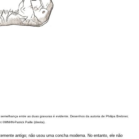
semelhança entre as duas gravuras é evidente. Desenhos da autoria de Philipa Brebner,
 ©MNHN-Patrick Paille (direita).
ntemente antigo; não usou uma concha moderna. No entanto, ele não