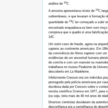
14
análise de
C.
14
A amostra apresentava níveis de
C larg
subterrâneos, e que levaram à formação 
14
quantidade de
C ter começado a subir e
encontrado enquadrava-se bem num troço
comprova que o quadro é uma falsificação 
14C.
Um outro caso de fraude, agora na arqueo
sapiens
ao continente americano. Em 1864
da convivência do
Homo sapiens
com um ma
evidências de um ancestral humano pleisto
de concha e com um mamute ou mastodonte 
trabalhava no museu Peaborne da Univers
descoberto em La Madeleine.
Infelizmente Cresson era um indivíduo pou
perseguido pela polícia americana por cau
duvidosa dada por Cresson sobre o context
revista científica
Science
em 1977, para con
(ou seja, teria mais de 40 mil anos de i
Diversos cientistas duvidaram da autenti
desconfiança era a semelhança do desenho