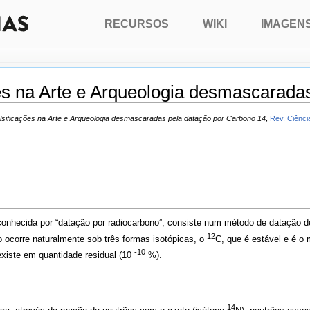
RECURSOS
WIKI
IMAGEN
ões na Arte e Arqueologia desmascarada
lsificações na Arte e Arqueologia desmascaradas pela datação por Carbono 14
,
Rev. Ciênci
onhecida por “datação por radiocarbono”, consiste num método de datação de
12
 ocorre naturalmente sob três formas isotópicas, o
C, que é estável e é o
-10
 existe em quantidade residual (10
%).
14