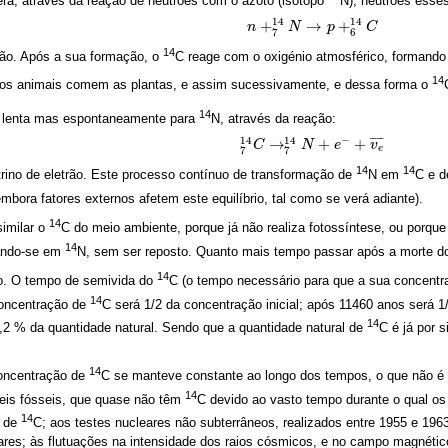
era, através da reação de neutrões com o azoto (isótopo
N), neutrões esse
14
14
+
→
+
n
n
+
7
14
N
N
→
p
+
6
p
14
C
C
6
7
14
ão. Após a sua formação, o
C reage com o oxigénio atmosférico, formand
14
, os animais comem as plantas, e assim sucessivamente, e dessa forma o
14
o lenta mas espontaneamente para
N, através da reação:
−
14
14
¯
¯
¯
¯
¯
→
+
+
7
14
C
C
→
7
14
N
N
+
e
−
e
+
v
e
¯
v
e
7
7
14
14
rino de eletrão. Este processo contínuo de transformação de
N em
C e 
mbora fatores externos afetem este equilíbrio, tal como se verá adiante).
14
imilar o
C do meio ambiente, porque já não realiza fotossíntese, ou porqu
14
ando-se em
N, sem ser reposto. Quanto mais tempo passar após a morte 
14
to. O tempo de semivida do
C (o tempo necessário para que a sua concentra
14
concentração de
C será 1/2 da concentração inicial; após 11460 anos será 1/
14
,2 % da quantidade natural. Sendo que a quantidade natural de
C é já por 
14
concentração de
C se manteve constante ao longo dos tempos, o que não é in
14
eis fósseis, que quase não têm
C devido ao vasto tempo durante o qual o
14
o de
C; aos testes nucleares não subterrâneos, realizados entre 1955 e 19
ares; às flutuações na intensidade dos raios cósmicos, e no campo magnétic