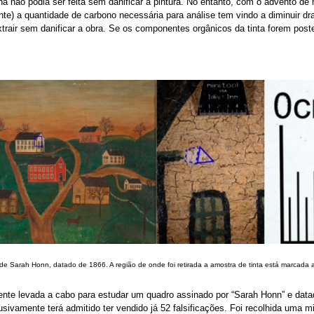
lha não podia ser feita sem danificar a pintura. No entanto, com o advento d
e) a quantidade de carbono necessária para análise tem vindo a diminuir dra
trair sem danificar a obra. Se os componentes orgânicos da tinta forem poste
e Sarah Honn, datado de 1866. A região de onde foi retirada a amostra de tinta está marcada a 
nte levada a cabo para estudar um quadro assinado por “Sarah Honn” e datado
nclusivamente terá admitido ter vendido já 52 falsificações. Foi recolhida u