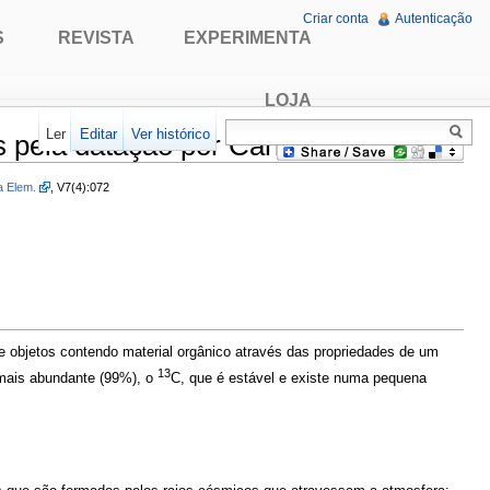
Criar conta
Autenticação
S
REVISTA
EXPERIMENTA
LOJA
Ler
Editar
Ver histórico
s pela datação por Carbono 14
a Elem.
, V7(4):072
 objetos contendo material orgânico através das propriedades de um
13
 mais abundante (99%), o
C, que é estável e existe numa pequena