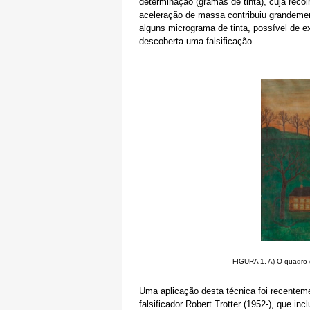
determinação (gramas de tinta), cuja reco
aceleração de massa contribuiu grandement
alguns micrograma de tinta, possível de ex
descoberta uma falsificação.
FIGURA 1. A) O quadro d
Uma aplicação desta técnica foi recenteme
falsificador Robert Trotter (1952-), que i