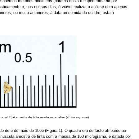
e modernos métodos analíticos (para os quais a espectrometria por
sticamente e, nos nossos dias, é viável realizar a análise com apenas
riores, ou muito anteriores, à data presumida do quadro, estará
azul. B) A amostra de tinta usada na análise (28 micrograma).
 de 5 de maio de 1866 (Figura 1). O quadro era de facto atribuído ao
ma minúscula amostra de tinta com a massa de 160 micrograma, e datada por