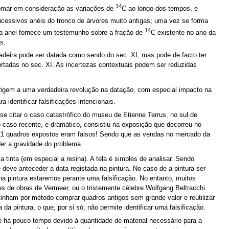
14
 tomar em consideração as variações de
C ao longo dos tempos, e
cessivos anéis do tronco de árvores muito antigas; uma vez se forma
14
da anel fornece um testemunho sobre a fração de
C existente no ano da
s.
madeira pode ser datada como sendo do sec. XI, mas pode de facto ter
rtadas no sec. XI. As incertezas contextuais podem ser reduzidas
origem a uma verdadeira revolução na datação, com especial impacto na
 identificar falsificações intencionais.
-se citar o caso catastrófico do museu de Etienne Terrus, no sul de
 caso recente, e dramático, consistiu na exposição que decorreu no
 21 quadros expostos eram falsos! Sendo que as vendas no mercado da
der a gravidade do problema.
 tinta (em especial a resina). A tela é simples de analisar. Sendo
e deve anteceder a data registada na pintura. No caso de a pintura ser
a na pintura estaremos perante uma falsificação. No entanto, muitos
s de obras de Vermeer, ou o tristemente célebre Wolfgang Beltracchi
 tinham por método comprar quadros antigos sem grande valor e reutilizar
da pintura, o que, por si só, não permite identificar uma falsificação.
é há pouco tempo devido à quantidade de material necessário para a