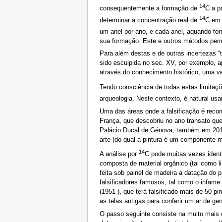
14
consequentemente a formação de
C a p
14
determinar a concentração real de
C em 
um anel por ano, e cada anel, aquando fo
sua formação. Este e outros métodos perm
Para além destas e de outras incertezas “
sido esculpida no sec. XV, por exemplo, 
através do conhecimento histórico, uma ve
Tendo consciência de todas estas limitaç
arqueologia. Neste contexto, é natural us
Uma das áreas onde a falsificação é recorr
França, que descobriu no ano transato que
Palácio Ducal de Génova, também em 2018
arte (do qual a pintura é um componente m
14
A análise por
C pode muitas vezes identi
composta de material orgânico (tal como li
feita sob painel de madeira a datação do p
falsificadores famosos, tal como o infame
(1951-), que terá falsificado mais de 50 
as telas antigas para conferir um ar de gen
O passo seguinte consiste na muito mais c