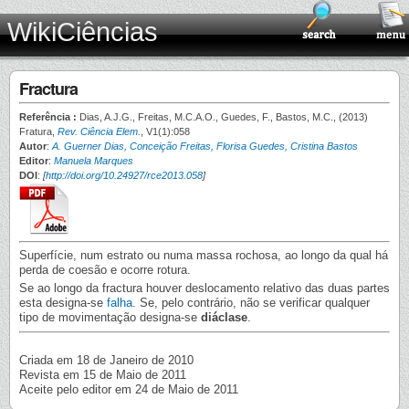
WikiCiências
Fractura
Referência :
Dias, A.J.G., Freitas, M.C.A.O., Guedes, F., Bastos, M.C., (2013)
Fratura,
Rev. Ciência Elem.
, V1(1):058
Autor
:
A. Guerner Dias, Conceição Freitas, Florisa Guedes, Cristina Bastos
Editor
:
Manuela Marques
DOI
:
[
http://doi.org/10.24927/rce2013.058
]
Superfície, num estrato ou numa massa rochosa, ao longo da qual há
perda de coesão e ocorre rotura.
Se ao longo da fractura houver deslocamento relativo das duas partes
esta designa-se
falha
. Se, pelo contrário, não se verificar qualquer
tipo de movimentação designa-se
diáclase
.
Criada em 18 de Janeiro de 2010
Revista em 15 de Maio de 2011
Aceite pelo editor em 24 de Maio de 2011