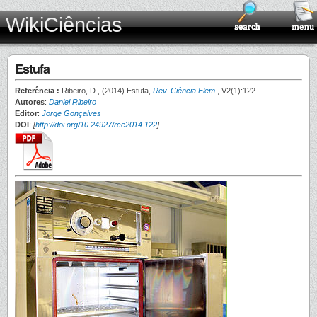
WikiCiências
Estufa
Referência :
Ribeiro, D., (2014) Estufa,
Rev. Ciência Elem.
, V2(1):122
Autores
:
Daniel Ribeiro
Editor
:
Jorge Gonçalves
DOI
:
[
http://doi.org/10.24927/rce2014.122
]