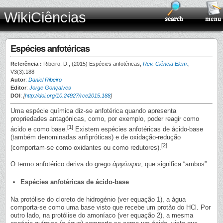
WikiCiências
Espécies anfotéricas
Referência :
Ribeiro, D., (2015) Espécies anfotéricas,
Rev. Ciência Elem.
,
V3(3):188
Autor
:
Daniel Ribeiro
Editor
:
Jorge Gonçalves
DOI
:
[
http://doi.org/10.24927/rce2015.188
]
Uma espécie química diz-se anfotérica quando apresenta
propriedades antagónicas, como, por exemplo, poder reagir como
[1]
ácido e como base.
Existem espécies anfotéricas de ácido-base
(também denominadas anfipróticas) e de oxidação-redução
[2]
(comportam-se como oxidantes ou como redutores).
O termo anfotérico deriva do grego
ἀμφότεροι
, que significa “ambos”.
Espécies anfotéricas de ácido-base
Na protólise do cloreto de hidrogénio (ver equação 1), a água
comporta-se como uma base visto que recebe um protão do HCl. Por
outro lado, na protólise do amoníaco (ver equação 2), a mesma