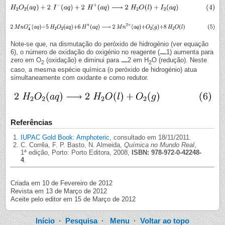
Note-se que, na dismutação do peróxido de hidrogénio (ver equação
6), o número de oxidação do oxigénio no reagente (
1) aumenta para
zero em O
(oxidação) e diminui para
2 em H
O (redução). Neste
2
2
caso, a mesma espécie química (o peróxido de hidrogénio) atua
simultaneamente com oxidante e como redutor.
Referências
IUPAC Gold Book: Amphoteric
, consultado em 18/11/2011.
C. Corrêa, F. P. Basto, N. Almeida,
Química no Mundo Real
,
1ª edição, Porto: Porto Editora, 2008,
ISBN: 978-972-0-42248-
4
.
Criada em 10 de Fevereiro de 2012
Revista em 13 de Março de 2012
Aceite pelo editor em 15 de Março de 2012
Início
·
Pesquisa
·
Menu
·
Voltar ao topo