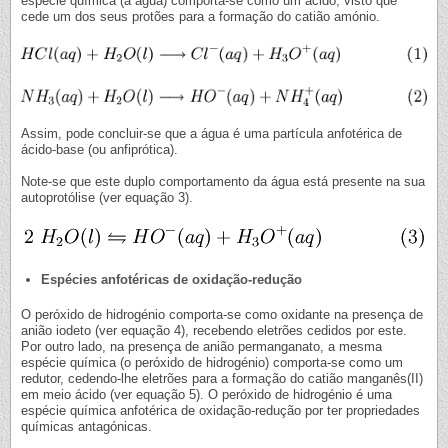
espécie química (a água) comporta-se como um ácido, visto que
cede um dos seus protões para a formação do catião amónio.
Assim, pode concluir-se que a água é uma partícula anfotérica de
ácido-base (ou anfiprótica).
Note-se que este duplo comportamento da água está presente na sua
autoprotólise (ver equação 3).
Espécies anfotéricas de oxidação-redução
O peróxido de hidrogénio comporta-se como oxidante na presença de
anião iodeto (ver equação 4), recebendo eletrões cedidos por este.
Por outro lado, na presença de anião permanganato, a mesma
espécie química (o peróxido de hidrogénio) comporta-se como um
redutor, cedendo-lhe eletrões para a formação do catião manganês(II)
em meio ácido (ver equação 5). O peróxido de hidrogénio é uma
espécie química anfotérica de oxidação-redução por ter propriedades
químicas antagónicas.