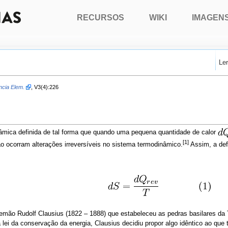
RECURSOS
WIKI
IMAGEN
Le
ncia Elem.
, V3(4):226
âmica definida de tal forma que quando uma pequena quantidade de calor
[1]
 ocorram alterações irreversíveis no sistema termodinâmico.
Assim, a def
alemão Rudolf Clausius (1822 – 1888) que estabeleceu as pedras basilares da
a lei da conservação da energia, Clausius decidiu propor algo idêntico ao que 