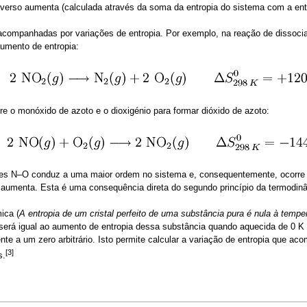
iverso aumenta (calculada através da soma da entropia do sistema com a ent
ompanhadas por variações de entropia. Por exemplo, na reação de dissociaç
umento de entropia:
 o monóxido de azoto e o dioxigénio para formar dióxido de azoto:
ões N–O conduz a uma maior ordem no sistema e, consequentemente, ocorre u
 aumenta. Esta é uma consequência direta do segundo princípio da termodin
ica (
A entropia de um cristal perfeito de uma substância pura é nula à tempe
será igual ao aumento de entropia dessa substância quando aquecida de 0 K at
mente a um zero arbitrário. Isto permite calcular a variação de entropia que 
[3]
s.