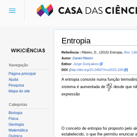
Toggle
navigation
Entropia
Ir para:
navegação
,
pesquisa
Referência :
Ribeiro, D., (2015) Entropia,
Rev. Ciê
Autor
:
Daniel Ribeiro
Editor
:
Jorge Gonçalves
Navegação
DOI
:
[
http://doi.org/10.24927/rce2015.226
]
Página principal
A entropia consiste numa função termodin
Ajuda
Pesquisa
sistema é aumentada de
desde que não
Mapa do site
expressão
Categorias
Biologia
Física
Geologia
O conceito de entropia foi proposto pelo 
Matemática
estabelecido, o que lhe permitiu enunciar 
Química