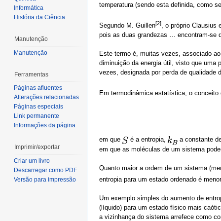
temperatura (sendo esta definida, como s
Informática
História da Ciência
[2]
Segundo M. Guillen
, o próprio Clausius
pois as duas grandezas … encontram-se de
Manutenção
Manutenção
Este termo é, muitas vezes, associado ao
diminuição da energia útil, visto que uma 
vezes, designada por perda de qualidade d
Ferramentas
Páginas afluentes
Em termodinâmica estatística, o conceito 
Alterações relacionadas
Páginas especiais
Link permanente
Informações da página
em que
é a entropia,
a constante d
Imprimir/exportar
em que as moléculas de um sistema podem
Criar um livro
Quanto maior a ordem de um sistema (men
Descarregar como PDF
entropia para um estado ordenado é meno
Versão para impressão
Um exemplo simples do aumento de entropi
(líquido) para um estado físico mais caó
a vizinhança do sistema arrefece como con