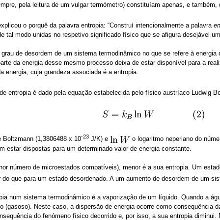
empre, pela leitura de um vulgar termómetro) constituíam apenas, e também,
 explicou o porquê da palavra entropia: “Construí intencionalmente a palavra
en
 tal modo unidas no respetivo significado físico que se afigura desejável u
 grau de desordem de um sistema termodinâmico no que se refere à energia
parte da energia desse mesmo processo deixa de estar disponível para a reali
a energia, cuja grandeza associada é a entropia.
de entropia é dado pela equação estabelecida pelo físico austríaco Ludwig B
-23
e Boltzmann (1,3806488 x 10
J/K) e
o logaritmo neperiano do núme
 estar dispostas para um determinado valor de energia constante.
or número de microestados compatíveis), menor é a sua entropia. Um estad
r do que para um estado desordenado. A um aumento de desordem de um sis
a num sistema termodinâmico é a vaporização de um líquido. Quando a água 
tico (gasoso). Neste caso, a dispersão de energia ocorre como consequência
sequência do fenómeno físico decorrido e, por isso, a sua entropia diminui. 