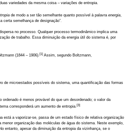
 duas variedades da mesma coisa – variações de entropia.
tropia
de modo a ser tão semelhante quanto possível à palavra
energia
,
ma certa semelhança de designação”.
 dispersa no processo. Qualquer processo termodinâmico implica uma
zação de trabalho. Essa diminuição da energia útil do sistema é, por
[1]
oltzmann (1844 – 1906).
Assim, segundo Boltzmann,
ro de microestados possíveis do sistema, uma quantificação das formas
o ordenado é menos provável do que um desordenado; o valor da
[3]
tema corresponderá um aumento de entropia.
está a vaporizar-se, passa de um estado físico de relativa organização
 da menor organização das moléculas de água do sistema. Neste exemplo,
No entanto, apesar da diminuição da entropia da vizinhança, se o