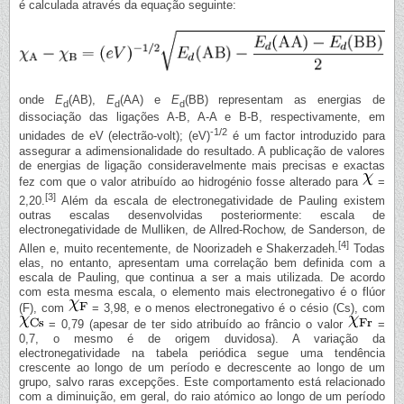
é calculada através da equação seguinte:
onde
E
(AB),
E
(AA) e
E
(BB) representam as energias de
d
d
d
dissociação das ligações A-B, A-A e B-B, respectivamente, em
-1/2
unidades de eV (electrão-volt); (eV)
é um factor introduzido para
assegurar a adimensionalidade do resultado. A publicação de valores
de energias de ligação consideravelmente mais precisas e exactas
fez com que o valor atribuído ao hidrogénio fosse alterado para
=
[3]
2,20.
Além da escala de electronegatividade de Pauling existem
outras escalas desenvolvidas posteriormente: escala de
electronegatividade de Mulliken, de Allred-Rochow, de Sanderson, de
[4]
Allen e, muito recentemente, de Noorizadeh e Shakerzadeh.
Todas
elas, no entanto, apresentam uma correlação bem definida com a
escala de Pauling, que continua a ser a mais utilizada. De acordo
com esta mesma escala, o elemento mais electronegativo é o flúor
(F), com
= 3,98, e o menos electronegativo é o césio (Cs), com
= 0,79 (apesar de ter sido atribuído ao frâncio o valor
=
0,7, o mesmo é de origem duvidosa). A variação da
electronegatividade na tabela periódica segue uma tendência
crescente ao longo de um período e decrescente ao longo de um
grupo, salvo raras excepções. Este comportamento está relacionado
com a diminuição, em geral, do raio atómico ao longo de um período