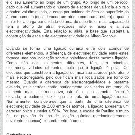
e o seu aumento ao longo de um grupo. Ao longo de um período,
dado que vai aumentando o número de electrões de valência e o raio
atómico vai diminuindo, a carga por unidade de área da superfície do
átomo aumenta (considerando um átomo como uma esfera) e quanto
maior for a carga por unidade de área de superfície, mais capacidade
tem o átomo de atrair electrões, isto é, maior é a sua
electronegatividade. Esta relação é, aliás, a base que sustenta a
construção da escala de electronegatividade de Allred-Rochow.
Quando se forma uma ligação química entre dois átomos de
diferentes elementos, a diferença de electronegatividade entre estes
fornece uma boa indicação sobre a polaridade dessa mesma ligação.
Como são dois elementos diferentes, têm, em princípio,
electronegatividades diferentes, pelo que a ligação é polar. Os
electrões que constituem a ligação química são atraídos pelo átomo
mais electronegativo, pelo que ficam mais localizados em torno do
mesmo. Quando a diferença de electronegatividade é bastante
elevada, os electrões estão praticamente localizados em torno do
elemento mais electronegativo, isto é, o seu carácter iónico é
elevado, e podemos dizer que se trata de uma ligação iónica.
Normalmente, considera-se que a partir de uma diferença de
electronegatividade de 2,00 entre os átomos, a ligação apresenta um
carácter iónico superior a 50%. Por isso, a escala de Pauling é muito
útil na previsão do tipo de ligação química (predominantemente
covalente ou iónica) existente entre átomos.