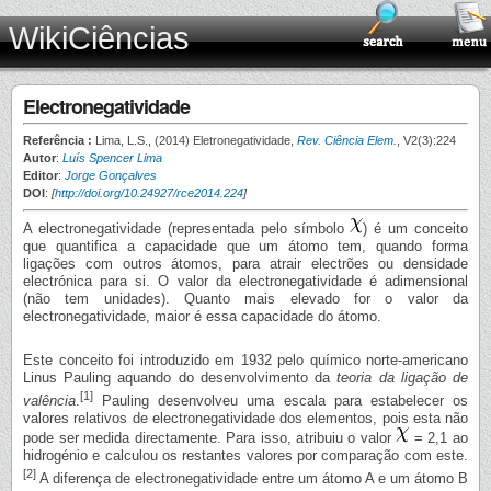
WikiCiências
Electronegatividade
Referência :
Lima, L.S., (2014) Eletronegatividade,
Rev. Ciência Elem.
, V2(3):224
Autor
:
Luís Spencer Lima
Editor
:
Jorge Gonçalves
DOI
:
[
http://doi.org/10.24927/rce2014.224
]
A electronegatividade (representada pelo símbolo
) é um conceito
que quantifica a capacidade que um átomo tem, quando forma
ligações com outros átomos, para atrair electrões ou densidade
electrónica para si. O valor da electronegatividade é adimensional
(não tem unidades). Quanto mais elevado for o valor da
electronegatividade, maior é essa capacidade do átomo.
Este conceito foi introduzido em 1932 pelo químico norte-americano
Linus Pauling aquando do desenvolvimento da
teoria da ligação de
[1]
valência
.
Pauling desenvolveu uma escala para estabelecer os
valores relativos de electronegatividade dos elementos, pois esta não
pode ser medida directamente. Para isso, atribuiu o valor
= 2,1 ao
hidrogénio e calculou os restantes valores por comparação com este.
[2]
A diferença de electronegatividade entre um átomo A e um átomo B