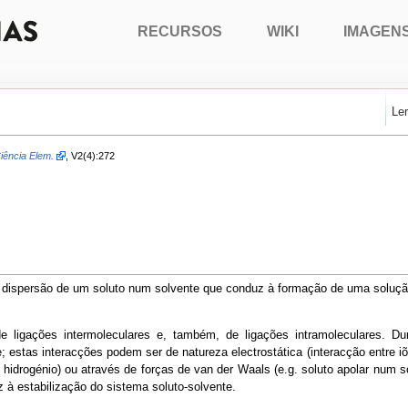
RECURSOS
WIKI
IMAGEN
Le
iência Elem.
, V2(4):272
 dispersão de um soluto num solvente que conduz à formação de uma soluçã
e ligações intermoleculares e, também, de ligações intramoleculares. Du
 estas interacções podem ser de natureza electrostática (interacção entre i
e hidrogénio) ou através de forças de van der Waals (e.g. soluto apolar num s
 à estabilização do sistema soluto-solvente.