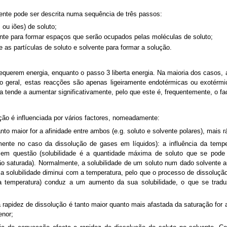
nte pode ser descrita numa sequência de três passos:
ou iões) de soluto;
nte para formar espaços que serão ocupados pelas moléculas de soluto;
 as partículas de soluto e solvente para formar a solução.
equerem energia, enquanto o passo 3 liberta energia. Na maioria dos casos
to geral, estas reacções são apenas ligeiramente endotérmicas ou exotérmic
 tende a aumentar significativamente, pelo que este é, frequentemente, o f
ção é influenciada por vários factores, nomeadamente:
anto maior for a afinidade entre ambos (e.g. soluto e solvente polares), mais 
mente no caso da dissolução de gases em líquidos): a influência da temp
te em questão (solubilidade é a quantidade máxima de soluto que se pod
ão saturada). Normalmente, a solubilidade de um soluto num dado solvente
, a solubilidade diminui com a temperatura, pelo que o processo de dissolu
emperatura) conduz a um aumento da sua solubilidade, o que se tradu
a rapidez de dissolução é tanto maior quanto mais afastada da saturação for
enor;