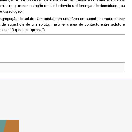
onvecção é um processo de transporte de massa e/ou calor em fluidos
al – (e.g. movimentação do fluido devido a diferenças de densidade), ou
e dissolução;
e agregação do soluto. Um cristal tem uma área de superfície muito menor
 de superfície de um soluto, maior é a área de contacto entre soluto e
o que 10 g de sal “grosso”).