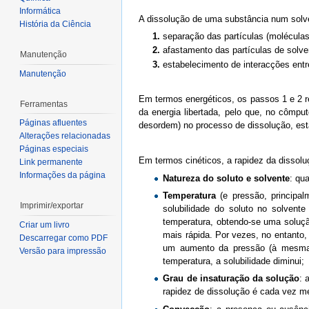
Informática
A dissolução de uma substância num solve
História da Ciência
1.
separação das partículas (moléculas 
2.
afastamento das partículas de solve
Manutenção
3.
estabelecimento de interacções entre
Manutenção
Em termos energéticos, os passos 1 e 2 r
Ferramentas
da energia libertada, pelo que, no cômpu
Páginas afluentes
desordem) no processo de dissolução, esta
Alterações relacionadas
Páginas especiais
Em termos cinéticos, a rapidez da dissolu
Link permanente
Informações da página
Natureza do soluto e solvente
: qu
Temperatura
(e pressão, principal
Imprimir/exportar
solubilidade do soluto no solven
temperatura, obtendo-se uma soluç
Criar um livro
mais rápida. Por vezes, no entanto
Descarregar como PDF
um aumento da pressão (à mesma t
Versão para impressão
temperatura, a solubilidade diminui;
Grau de insaturação da solução
: 
rapidez de dissolução é cada vez m