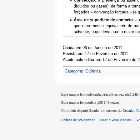
Convecção
: a presença ou ausênc
(líquidos ou gases), de forma a to
forçados – convecção forçada – (e.g
Área de superfície de contacto
: a
que uma massa equivalente de mater
solvente, o que leva a uma maior rap
Criada em 06 de Janeiro de 2011
Revista em 17 de Fevereiro de 2011
Aceite pelo editor em 17 de Fevereiro de 
Categoria
:
Química
Esta página foi modificada pela última vez à(s) 14h4
Esta página foi acedida 105 343 vezes.
Conteúdo disponibilizado nos termos da
Creative C
Política de privacidade
Sobre a WikiCiências
Exo