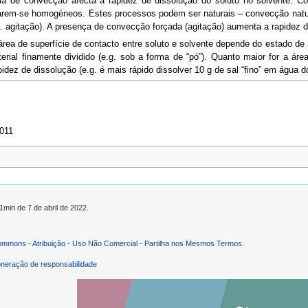
ia de convecção afecta a rapidez de dissolução do soluto no solvente. C
rnarem-se homogéneos. Estes processos podem ser naturais – convecção natur
. agitação). A presença de convecção forçada (agitação) aumenta a rapidez d
 área de superfície de contacto entre soluto e solvente depende do estado d
ial finamente dividido (e.g. sob a forma de “pó”). Quanto maior for a área
idez de dissolução (e.g. é mais rápido dissolver 10 g de sal “fino” em água d
2011
1min de 7 de abril de 2022.
ommons - Atribuição - Uso Não Comercial - Partilha nos Mesmos Termos
.
neração de responsabilidade