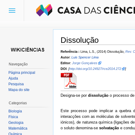
Toggle
navigation
Dissolução
Ir para:
navegação
,
pesquisa
Referência :
Lima, L.S., (2014) Dissolução,
Rev. C
Autor
:
Luis Spencer Lima
Editor
:
Jorge Gonçalves
Navegação
DOI
:
[
http://doi.org/10.24927/rce2014.272
]
Página principal
Ajuda
Pesquisa
Mapa do site
Designa-se por
dissolução
o processo de
Categorias
Este processo pode implicar a quebra d
Biologia
interacções com as moléculas de solvente;
Física
iónicos), de natureza química (ligações d
Geologia
o soluto denomina-se
solvatação
e conduz
Matemática
Química