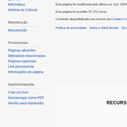
Esta página foi modificada pela última vez à(s) 10h
Informática
História da Ciência
Esta página foi acedida 15 170 vezes.
Conteúdo disponibilizado nos termos da
Creative C
Manutenção
Política de privacidade
Sobre a WikiCiências
Exo
Manutenção
Ferramentas
Páginas afluentes
Alterações relacionadas
Páginas especiais
Link permanente
Informações da página
Imprimir/exportar
Criar um livro
Descarregar como PDF
RECURSO
Versão para impressão