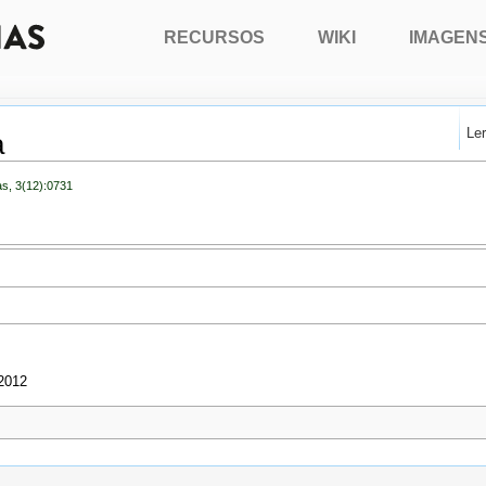
RECURSOS
WIKI
IMAGEN
Le
a
as, 3(12):0731
 2012