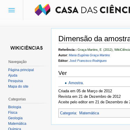
Toggle
navigation
Dimensão da amostr
Ir para:
navegação
,
pesquisa
Referência :
Graça Martins, E. (2012), WikiCiênci
Autor
:
Maria Eugénia Graça Martins
Editor
:
José Francisco Rodrigues
Navegação
Página principal
Ver
Ajuda
Pesquisa
Amostra
.
Mapa do site
Criada em 05 de Março de 2012
Revista em 21 de Dezembro de 2012
Categorias
Aceite pelo editor em 21 de Dezembro de
Biologia
Física
Categoria
:
Matemática
Geologia
Matemática
Química