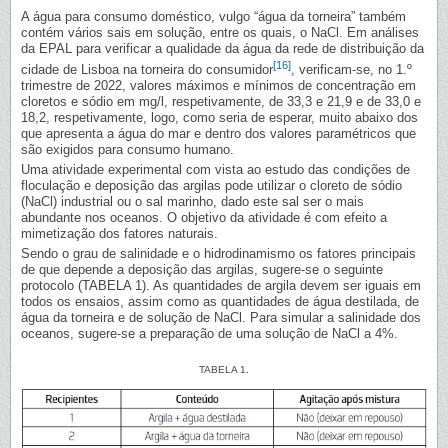
A água para consumo doméstico, vulgo “água da torneira” também
contém vários sais em solução, entre os quais, o NaCl. Em análises
da EPAL para verificar a qualidade da água da rede de distribuição da
[16]
cidade de Lisboa na torneira do consumidor
, verificam-se, no 1.º
trimestre de 2022, valores máximos e mínimos de concentração em
cloretos e sódio em mg/l, respetivamente, de 33,3 e 21,9 e de 33,0 e
18,2, respetivamente, logo, como seria de esperar, muito abaixo dos
que apresenta a água do mar e dentro dos valores paramétricos que
são exigidos para consumo humano.
Uma atividade experimental com vista ao estudo das condições de
floculação e deposição das argilas pode utilizar o cloreto de sódio
(NaCl) industrial ou o sal marinho, dado este sal ser o mais
abundante nos oceanos. O objetivo da atividade é com efeito a
mimetização dos fatores naturais.
Sendo o grau de salinidade e o hidrodinamismo os fatores principais
de que depende a deposição das argilas, sugere-se o seguinte
protocolo (TABELA 1). As quantidades de argila devem ser iguais em
todos os ensaios, assim como as quantidades de água destilada, de
água da torneira e de solução de NaCl. Para simular a salinidade dos
oceanos, sugere-se a preparação de uma solução de NaCl a 4%.
TABELA 1.