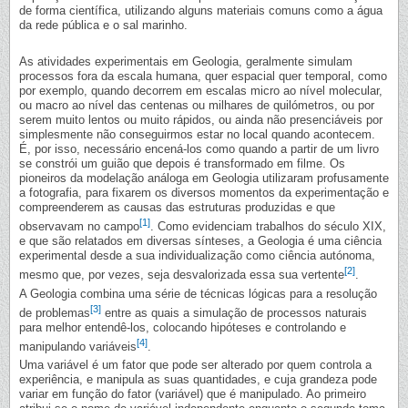
de forma científica, utilizando alguns materiais comuns como a água
da rede pública e o sal marinho.
As atividades experimentais em Geologia, geralmente simulam
processos fora da escala humana, quer espacial quer temporal, como
por exemplo, quando decorrem em escalas micro ao nível molecular,
ou macro ao nível das centenas ou milhares de quilómetros, ou por
serem muito lentos ou muito rápidos, ou ainda não presenciáveis por
simplesmente não conseguirmos estar no local quando acontecem.
É, por isso, necessário encená-los como quando a partir de um livro
se constrói um guião que depois é transformado em filme. Os
pioneiros da modelação análoga em Geologia utilizaram profusamente
a fotografia, para fixarem os diversos momentos da experimentação e
compreenderem as causas das estruturas produzidas e que
[1]
observavam no campo
. Como evidenciam trabalhos do século XIX,
e que são relatados em diversas sínteses, a Geologia é uma ciência
experimental desde a sua individualização como ciência autónoma,
[2]
mesmo que, por vezes, seja desvalorizada essa sua vertente
.
A Geologia combina uma série de técnicas lógicas para a resolução
[3]
de problemas
entre as quais a simulação de processos naturais
para melhor entendê-los, colocando hipóteses e controlando e
[4]
manipulando variáveis
.
Uma variável é um fator que pode ser alterado por quem controla a
experiência, e manipula as suas quantidades, e cuja grandeza pode
variar em função do fator (variável) que é manipulado. Ao primeiro