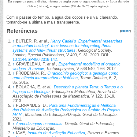
Da esquerda para a direita, mistura de argila com: d- água destilada, r - água da rede
pública (Lisboa), s- água salina (4% de NaCl) após agitação.
Com o passar do tempo, a água dos copos r e s vai clareando,
tornando-se a última a mais transparente.
Referências
[
editar
]
↑
BUTLER, R.
et al.
,
Henry Cadell’s ‘Experimental researches
in mountain building’: their lessons for interpreting thrust
systems and fold– thrust structures
,
Geological Society,
London, Special Publications
, V 490, 9–31. 2020. DOI:
10.1144/SP490-2019-142
.
↑
GRAVELEAU, F.
et al.
,
Experimental modelling of orogenic
wedges: A review
,
Tectonophysics
, V 538-540, 1-66. 2012.
↑
FRODEMAN, R.,
O raciocínio geológico: a geologia como
uma ciência interpretativa e histórica
,
Terrae Didatica
, 6, 2,
85. 2015.
↑
BOLACHA, E.
et al.
,
Descobrir o planeta Terra: o Tempo e o
Espaço em Geologia
,
Educação e Matemática, Revista da
Associação de Professores de Matemática
, V 122, 13-19.
2013.
↑
FERNANDES, D.,
Para uma Fundamentação e Melhoria
das Práticas de Avaliação Pedagógica no Âmbito do Projeto
MAIA
,
Ministério da Educação/Direção-Geral da Educação
.
2021.
↑
Aprendizagens essenciais
,
Direção Geral de Educação,
Ministério da Educação
.
↑
IAVE,
Instituto de Avaliação Educativa
,
Provas e Exames
.