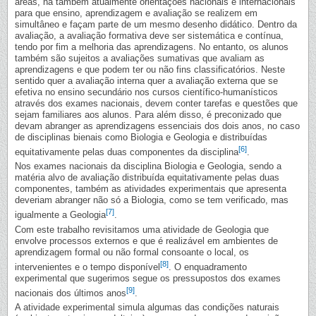
áreas, há também atualmente orientações nacionais e internacionais
para que ensino, aprendizagem e avaliação se realizem em
simultâneo e façam parte de um mesmo desenho didático. Dentro da
avaliação, a avaliação formativa deve ser sistemática e contínua,
tendo por fim a melhoria das aprendizagens. No entanto, os alunos
também são sujeitos a avaliações sumativas que avaliam as
aprendizagens e que podem ter ou não fins classificatórios. Neste
sentido quer a avaliação interna quer a avaliação externa que se
efetiva no ensino secundário nos cursos científico-humanísticos
através dos exames nacionais, devem conter tarefas e questões que
sejam familiares aos alunos. Para além disso, é preconizado que
devam abranger as aprendizagens essenciais dos dois anos, no caso
de disciplinas bienais como Biologia e Geologia e distribuídas
[6]
equitativamente pelas duas componentes da disciplina
.
Nos exames nacionais da disciplina Biologia e Geologia, sendo a
matéria alvo de avaliação distribuída equitativamente pelas duas
componentes, também as atividades experimentais que apresenta
deveriam abranger não só a Biologia, como se tem verificado, mas
[7]
igualmente a Geologia
.
Com este trabalho revisitamos uma atividade de Geologia que
envolve processos externos e que é realizável em ambientes de
aprendizagem formal ou não formal consoante o local, os
[8]
intervenientes e o tempo disponível
. O enquadramento
experimental que sugerimos segue os pressupostos dos exames
[9]
nacionais dos últimos anos
.
A atividade experimental simula algumas das condições naturais