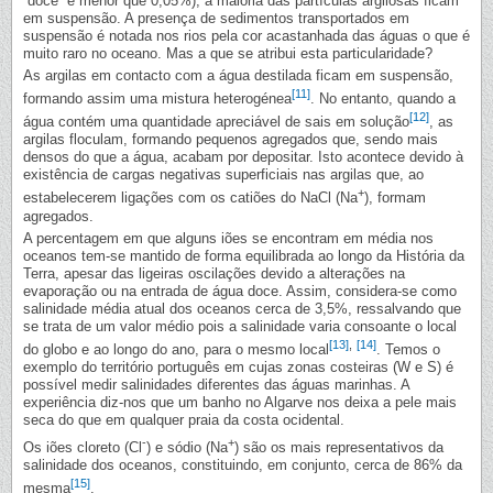
“doce” é menor que 0,05%), a maioria das partículas argilosas ficam
em suspensão. A presença de sedimentos transportados em
suspensão é notada nos rios pela cor acastanhada das águas o que é
muito raro no oceano. Mas a que se atribui esta particularidade?
As argilas em contacto com a água destilada ficam em suspensão,
[11]
formando assim uma mistura heterogénea
. No entanto, quando a
[12]
água contém uma quantidade apreciável de sais em solução
, as
argilas floculam, formando pequenos agregados que, sendo mais
densos do que a água, acabam por depositar. Isto acontece devido à
existência de cargas negativas superficiais nas argilas que, ao
+
estabelecerem ligações com os catiões do NaCl (Na
), formam
agregados.
A percentagem em que alguns iões se encontram em média nos
oceanos tem-se mantido de forma equilibrada ao longo da História da
Terra, apesar das ligeiras oscilações devido a alterações na
evaporação ou na entrada de água doce. Assim, considera-se como
salinidade média atual dos oceanos cerca de 3,5%, ressalvando que
se trata de um valor médio pois a salinidade varia consoante o local
[13]
,
[14]
do globo e ao longo do ano, para o mesmo local
. Temos o
exemplo do território português em cujas zonas costeiras (W e S) é
possível medir salinidades diferentes das águas marinhas. A
experiência diz-nos que um banho no Algarve nos deixa a pele mais
seca do que em qualquer praia da costa ocidental.
-
+
Os iões cloreto (Cl
) e sódio (Na
) são os mais representativos da
salinidade dos oceanos, constituindo, em conjunto, cerca de 86% da
[15]
mesma
.