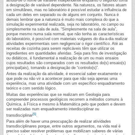
atribui-se o nome de variável independente enquanto o segundo toma
a designação de variável dependente. Na natureza, os fatores atuam
em simultâneo, mas no laboratório é possível estudar a influência de
cada um deles em separado ou de alguns em conjunto. Nunca é
demais lembrar que a natureza é muito mais complexa do que a
simulação experimental realizada, seja no laboratório, no campo ou
simplesmente na sala de aula. “Simplesmente na sala de aula”,
porque mesmo numa sala normal, que não tenha as características
do laboratório, é possível com materiais vulgares do dia-a-dia realizar
atividades experimentais sem negligenciar o rigor científico. Até as
receitas de cozinha para serem replicáveis têm que utilizar os
ingredientes em quantidades aferidas. Seja para fins de investigação
ou didáticos, é fundamental a realização de um ou mais ensaios
cujos resultados são comparados com os resultados do(s) ensaio(s)
principal(ais), tomando a designação de “controlo(s)”.
Antes da realização da atividade, é essencial saber exatamente o
que pode ou não vir a acontecer para que não seja apenas uma
experiência, mas uma atividade com um específico enquadramento
teórico e com sentido lógico.
Muitas das experiências que se realizam em Geologia para
compreender processos geológicos recorrem a métodos comuns à
Química, à Física e mesmo à Matemática pelo que podem e devem
ser realizadas num enquadramento interdisciplinar ou
[5]
transdisciplinar
.
Para além de haver uma preocupação de realizar atividades
transdisciplinares porque, entre outros argumentos, na vida real é
preciso saber resolver problemas que mobilizam saberes de várias