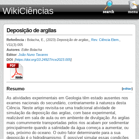
WikiCiências
Deposição de argilas
Referência :
Bolacha, E., (2023)
Deposição de argilas,
,
Rev. Ciência Elem.
,
V11(3):005
Autores
:
Edite Bolacha
Editor
:
João Nuno Tavares
DOI
:
[
https://doi.org/10.24927/rce2023.005
]
Resumo
[
editar
]
As atividades experimentais em Geologia têm estado ausentes nos
exames nacionais do secundário, contrariamente à natureza desta
Ciência. Neste artigo revisita-se uma tradicional atividade de
simulação da deposição das argilas, com base experimental,
realizável em sala de aula ou em ambiente de divulgação. As argilas
mais comummente transportadas pelos rios acabam por sedimentar
principalmente quando a salinidade da água começa a aumentar, ou
seja, próximo do oceano. O outro fator determinante para a sua
deposição é o hidrodinamismo. É possível simular essas condições