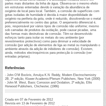
partes mais distantes da linha de água. Observa-se o mesmo efeito
em estruturas enterradas devido à variação da abundância de
oxigénio de local para local. Também, a corrosão de superfícies com
gotas isoladas de humidade é devida à maior disponibilidade de
oxigénio na periferia da gota, onde é reduzido, dissolvendo-se o metal
preferencialmente no centro das gotas. O arejamento diferencial é,
pois, responsável por vários tipos de corrosão não uniforme; mesmo
sob camadas de produtos da oxidação, pode causar picadas, uma
das formas mais destrutivas de corrosão. Têm-se desenvolvido
esforços tanto para isolar os metais do seu ambiente (por
revestimentos protectivos) como para diminuir a velocidade de
corrosão (por adição de elementos de liga ao metal ou manipulando o
ambiente através da adição de inibidores de corrosão). Existem,
ainda, métodos electroquímicos para protecção à corrosão (ver
entradas próprias).
Referências
- John O’M Bockris, Amulya K.N. Reddy, Modern Electrochemistry
2B, 2ª edição, Kluwer Academic/Plenum Publishers, New York (2000)
- John M. West, Basic Corrosion and Oxidation, 2ª edição, Ellis
Horwood Publishers, Chichester, (1986)
Criada em 07 de Fevereiro de 2012
Revista em 13 de Fevereiro de 2012