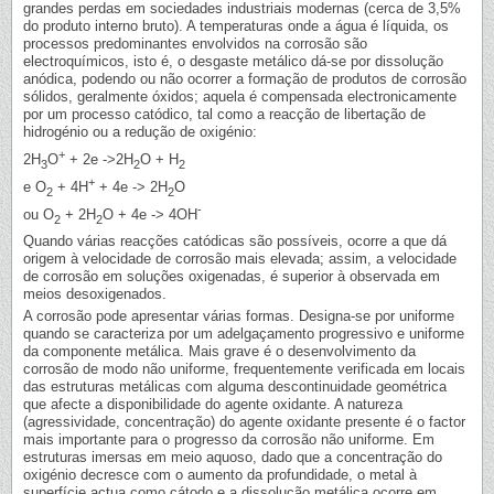
grandes perdas em sociedades industriais modernas (cerca de 3,5%
do produto interno bruto). A temperaturas onde a água é líquida, os
processos predominantes envolvidos na corrosão são
electroquímicos, isto é, o desgaste metálico dá-se por dissolução
anódica, podendo ou não ocorrer a formação de produtos de corrosão
sólidos, geralmente óxidos; aquela é compensada electronicamente
por um processo catódico, tal como a reacção de libertação de
hidrogénio ou a redução de oxigénio:
+
2H
O
+ 2e ->2H
O + H
3
2
2
+
e O
+ 4H
+ 4e -> 2H
O
2
2
-
ou O
+ 2H
O + 4e -> 4OH
2
2
Quando várias reacções catódicas são possíveis, ocorre a que dá
origem à velocidade de corrosão mais elevada; assim, a velocidade
de corrosão em soluções oxigenadas, é superior à observada em
meios desoxigenados.
A corrosão pode apresentar várias formas. Designa-se por uniforme
quando se caracteriza por um adelgaçamento progressivo e uniforme
da componente metálica. Mais grave é o desenvolvimento da
corrosão de modo não uniforme, frequentemente verificada em locais
das estruturas metálicas com alguma descontinuidade geométrica
que afecte a disponibilidade do agente oxidante. A natureza
(agressividade, concentração) do agente oxidante presente é o factor
mais importante para o progresso da corrosão não uniforme. Em
estruturas imersas em meio aquoso, dado que a concentração do
oxigénio decresce com o aumento da profundidade, o metal à
superfície actua como cátodo e a dissolução metálica ocorre em