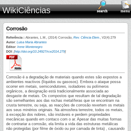
WikiCiências
Corrosão
Referência :
Abrantes, L.M., (2014) Corrosão,
Rev. Ciência Elem.
, V2(4):279
Autor
:
Luisa Maria Abrantes
Editor
:
Irene Montenegro
DOI
:
[
http://doi.org/10.24927/rce2014.279
]
Corrosão é a degradação de materiais quando estes são expostos a
ambientes reactivos (líquidos ou gasosos). Embora o ataque possa
ocorrer em metais, semicondutores, isoladores ou polímeros
orgânicos, a designação está tradicionalmente associada ao
desgaste de metais. Os compostos que resultam de tal degradação
são semelhantes aos das rochas metalíferas que se encontram na
crusta terrestre, ou seja, as reacções de corrosão revertem os metais
aos seus minérios originais. Na atmosfera terrestre, todos os metais,
à excepção dos nobres, são instáveis e perdem propriedades
mecânicas quando em contaco com o ar. Apesar das muitas formas
de contrariar a corrosão, ela limita a vida das estruturas metálicas
não protegidas (por filme de óxido ou por camada de tinta) , causando