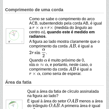
Comprimento de uma corda
Como se sabe o comprimento do arco
ACB, subentendido pela corda AB, é igual
×
×
a
r
α
=
r
(medida do ângulo ao
r
×
α
r
×
centro
α
),
quando este é medido em
α
radianos
.
A figura ao lado mostra claramente que o
comprimento da corda
A
B
, é igual a
A
B
α
2
sin
r
.
2
r
sin
α
2
2
Quando
α
é muito próximo de 0,
α
sin
≈
α
α
, e portanto, neste caso, o
sin
α
≈
α
comprimento da corda
A
B
é igual a
A
B
×
r
α
, como seria de esperar.
r
×
α
Área da fatia
Qual a área da fatia de círculo assinalada
na figura ao lado?
É igual à área do setor
O
A
B
menos a área
O
A
B
do triângulo
O
A
B
. A primeira área é igual
O
A
B