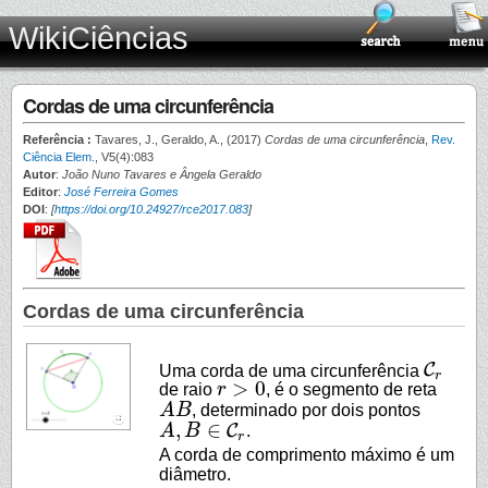
WikiCiências
Cordas de uma circunferência
Referência :
Tavares, J., Geraldo, A., (2017)
Cordas de uma circunferência
,
Rev.
Ciência Elem.
, V5(4):083
Autor
:
João Nuno Tavares e Ângela Geraldo
Editor
:
José Ferreira Gomes
DOI
:
[
https://doi.org/10.24927/rce2017.083
]
Cordas de uma circunferência
C
Uma corda de uma circunferência
C
r
r
>
0
de raio
r
, é o segmento de reta
r
>
0
A
B
, determinado por dois pontos
A
B
,
∈
C
A
B
.
A
,
B
∈
C
r
r
A corda de comprimento máximo é um
diâmetro.