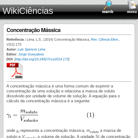
WikiCiências
Concentração Mássica
Referência :
Lima, L.S., (2014) Concentração Mássica,
Rev. Ciência Elem.
,
V2(2):173
Autor
:
Luis Spencer Lima
Editor
:
Jorge Gonçalves
DOI
:
[
http://doi.org/10.24927/rce2014.173
]
A concentração mássica é uma forma comum de exprimir a
concentração de uma solução e relaciona a massa de soluto
dissolvido por unidade de volume de solução. A equação para o
cálculo da concentração mássica é a seguinte:
onde
g
representa a concentração mássica,
m
a massa de
i
soluto
soluto e
V
o volume de solução. A unidade SI de concentração
solução