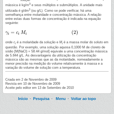
3
mássica é kg/m
e seus múltiplos e submúltiplos. A unidade mais
3
utilizada é g/dm
(ou g/L). Como se pode verificar, há uma
semelhança entre molaridade e concentração mássica. A relação
entre estas duas formas de concentração é indicada na equação
seguinte:
onde
c
é a molaridade da solução e
M
é a massa molar do soluto em
i
i
questão. Por exemplo, uma solução aquosa 0,1000 M de cloreto de
sódio [M(NaCl) = 58.44 g/mol] equivale a uma concentração mássica
de 5.844 g/L. As desvantagens da utilização da concentração
mássica são as mesmas que as da molaridade, nomeadamente a
menor precisão na medição do volume relativamente à massa e a
variação do volume de solução com a temperatura.
Criada em 2 de Novembro de 2009
Revista em 10 de Novembro de 2009
Aceite pelo editor em 13 de Setembro de 2010
Início
·
Pesquisa
·
Menu
·
Voltar ao topo