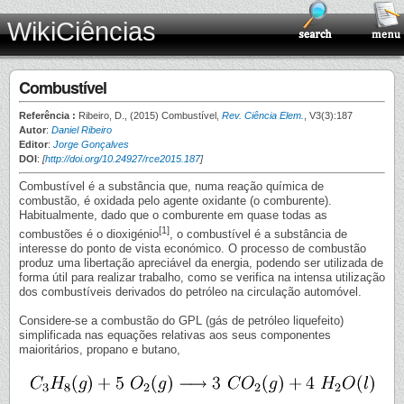
WikiCiências
Combustível
Referência :
Ribeiro, D., (2015) Combustível,
Rev. Ciência Elem.
, V3(3):187
Autor
:
Daniel Ribeiro
Editor
:
Jorge Gonçalves
DOI
:
[
http://doi.org/10.24927/rce2015.187
]
Combustível é a substância que, numa reação química de
combustão, é oxidada pelo agente oxidante (o comburente).
Habitualmente, dado que o comburente em quase todas as
[1]
combustões é o dioxigénio
, o combustível é a substância de
interesse do ponto de vista económico. O processo de combustão
produz uma libertação apreciável da energia, podendo ser utilizada de
forma útil para realizar trabalho, como se verifica na intensa utilização
dos combustíveis derivados do petróleo na circulação automóvel.
Considere-se a combustão do GPL (gás de petróleo liquefeito)
simplificada nas equações relativas aos seus componentes
maioritários, propano e butano,