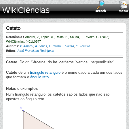
WikiCiências
Cateto
Referência :
Amaral, V., Lopes, A., Ralha, E., Sousa, I., Taveira, C. (2013),
WikiCiências, 4(01):0747
Autores
:
V. Amaral
,
A. Lopes
,
E. Ralha
,
I. Sousa
,
C. Taveira
Editor
:
José Francisco Rodrigues
Cateto.
Do gr.
Káthetos
, do lat.
cathetos
"vertical, perpendicular".
Cateto
de um
triângulo retângulo
é o nome dado a cada um dos lados
que formam o
ângulo reto
.
Notas e exemplos
Num triângulo retângulo, os catetos são os lados que não são
opostos ao ângulo reto.