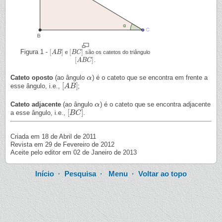
Figura 1 -
[
]
[
]
A
B
e
B
C
são os catetos do triângulo
[
A
B
]
[
B
C
]
[
]
A
B
C
.
[
A
B
C
]
Cateto oposto
(ao ângulo
) é o cateto que se encontra em frente a
α
α
[
]
esse ângulo, i.e.,
;
[
A
A
B
B
]
Cateto adjacente
(ao ângulo
) é o cateto que se encontra adjacente
α
α
[
]
a esse ângulo, i.e.,
.
[
B
B
C
C
]
Criada em 18 de Abril de 2011
Revista em 29 de Fevereiro de 2012
Aceite pelo editor em 02 de Janeiro de 2013
Início
·
Pesquisa
·
Menu
·
Voltar ao topo