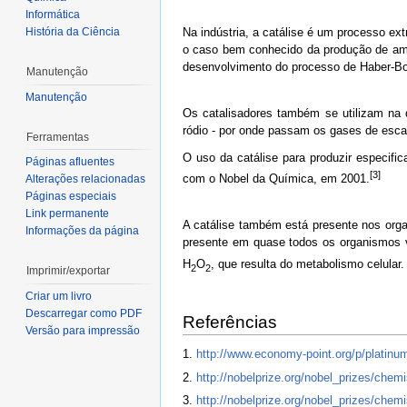
Informática
História da Ciência
Na indústria, a catálise é um processo e
o caso bem conhecido da produção de amo
desenvolvimento do processo de Haber-Bos
Manutenção
Manutenção
Os catalisadores também se utilizam na 
ródio - por onde passam os gases de esca
Ferramentas
O uso da catálise para produzir especifi
Páginas afluentes
[3]
com o Nobel da Química, em 2001.
Alterações relacionadas
Páginas especiais
Link permanente
A catálise também está presente nos org
Informações da página
presente em quase todos os organismos v
H
O
, que resulta do metabolismo celular.
2
2
Imprimir/exportar
Criar um livro
Descarregar como PDF
Referências
Versão para impressão
1.
http://www.economy-point.org/p/platinum
2.
http://nobelprize.org/nobel_prizes/chemi
3.
http://nobelprize.org/nobel_prizes/chemi