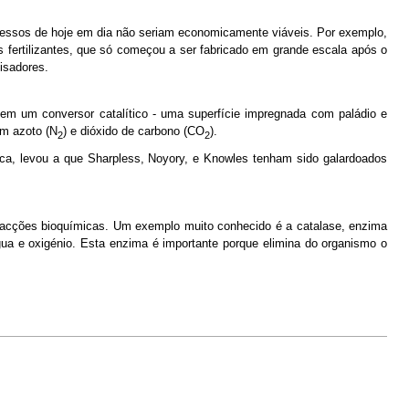
cessos de hoje em dia não seriam economicamente viáveis. Por exemplo,
fertilizantes, que só começou a ser fabricado em grande escala após o
isadores.
em um conversor catalítico - uma superfície impregnada com paládio e
em azoto (N
) e dióxido de carbono (CO
).
2
2
tica, levou a que Sharpless, Noyory, e Knowles tenham sido galardoados
eacções bioquímicas. Um exemplo muito conhecido é a catalase, enzima
ua e oxigénio. Esta enzima é importante porque elimina do organismo o