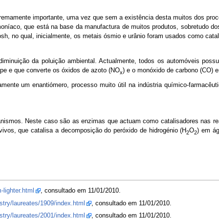
xtremamente importante, uma vez que sem a existência desta muitos dos pro
níaco, que está na base da manufactura de muitos produtos, sobretudo dos 
h, no qual, inicialmente, os metais ósmio e urânio foram usados como catal
diminuição da poluição ambiental. Actualmente, todos os automóveis possu
pe e que converte os óxidos de azoto (NO
) e o monóxido de carbono (CO) 
x
camente um enantiómero, processo muito útil na indústria químico-farmacêu
anismos. Neste caso são as enzimas que actuam como catalisadores nas r
ivos, que catalisa a decomposição do peróxido de hidrogénio (H
O
) em ág
2
2
-lighter.html
, consultado em 11/01/2010.
stry/laureates/1909/index.html
, consultado em 11/01/2010.
stry/laureates/2001/index.html
, consultado em 11/01/2010.