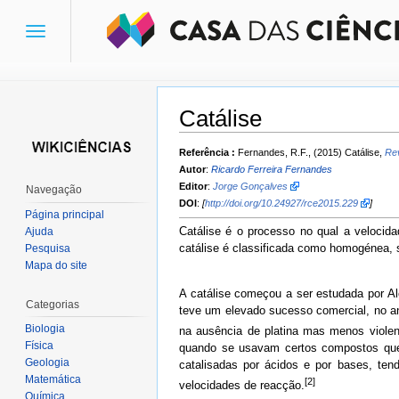
Toggle
navigation
Catálise
Ir para:
navegação
,
pesquisa
Referência :
Fernandes, R.F., (2015) Catálise,
Rev
Autor
:
Ricardo Ferreira Fernandes
Editor
:
Jorge Gonçalves
Navegação
DOI
:
[
http://doi.org/10.24927/rce2015.229
]
Página principal
Catálise é o processo no qual a velocid
Ajuda
catálise é classificada como homogénea, s
Pesquisa
Mapa do site
A catálise começou a ser estudada por Al
Categorias
teve um elevado sucesso comercial, no a
Biologia
na ausência de platina mas menos violent
Física
quando se usavam certos compostos que 
Geologia
catalisadas por ácidos e por bases, ten
Matemática
[2]
velocidades de reacção.
Química