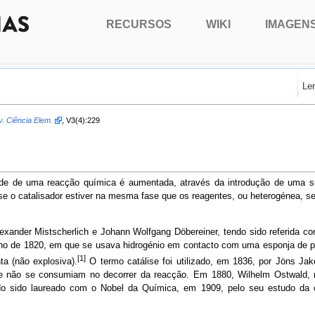
RECURSOS
WIKI
IMAGEN
Le
. Ciência Elem.
, V3(4):229
ade de uma reacção química é aumentada, através da introdução de uma s
e o catalisador estiver na mesma fase que os reagentes, ou heterogénea, se 
exander Mistscherlich e Johann Wolfgang Döbereiner, tendo sido referida c
no de 1820, em que se usava hidrogénio em contacto com uma esponja de pla
[1]
a (não explosiva).
O termo catálise foi utilizado, em 1836, por Jöns Ja
não se consumiam no decorrer da reacção. Em 1880, Wilhelm Ostwald, na 
do sido laureado com o Nobel da Química, em 1909, pelo seu estudo da c