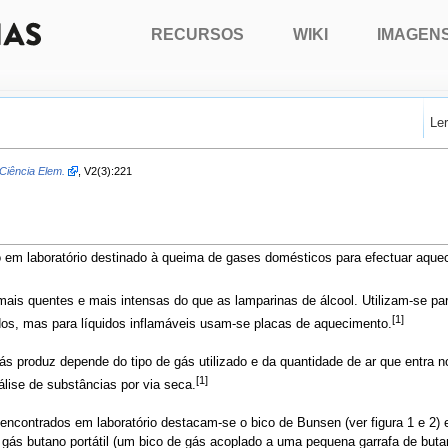
RECURSOS
WIKI
IMAGEN
Le
Ciência Elem.
, V2(3):221
o em laboratório destinado à queima de gases domésticos para efectuar aque
is quentes e mais intensas do que as lamparinas de álcool. Utilizam-se pa
[1]
os, mas para líquidos inflamáveis usam-se placas de aquecimento.
s produz depende do tipo de gás utilizado e da quantidade de ar que entra 
[1]
lise de substâncias por via seca.
contrados em laboratório destacam-se o bico de Bunsen (ver figura 1 e 2) e
de gás butano portátil (um bico de gás acoplado a uma pequena garrafa de bu