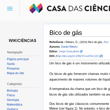
Toggle
navigation
Bico de gás
Ir para:
navegação
,
pesquisa
Referência :
Ribeiro, D., (2014) Bico de gás,
Rev. 
Autores
:
Daniel Ribeiro
Editor
:
Jorge Gonçalves
Navegação
DOI
:
[
http://doi.org/10.24927/rce2014.221
]
Página principal
Um bico de gás é um instrumento utilizad
Ajuda
Pesquisa
Mapa do site
Os bicos de gás fornecem chamas muito ma
aquecimento de maiores volumes de líquid
Categorias
A temperatura da chama que um bico de gá
Biologia
bicos de gás são utilizados também na aná
Física
Geologia
Dos bicos de gás clássicos comummente en
Matemática
Meker (ver figura 1). No entanto, o bico 
Química