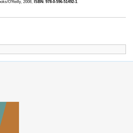
oks/O'Reilly, 2008,
ISBN: 978-0-596-51492-1
.