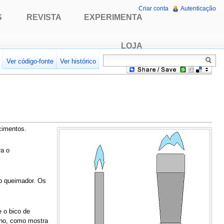
Criar conta
Autenticação
S
REVISTA
EXPERIMENTA
LOJA
r
Ver código-fonte
Ver histórico
cimentos.
ra o
no queimador. Os
 o bico de
tano, como mostra