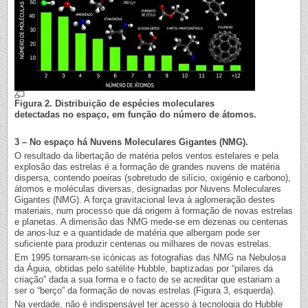
Figura 2. Distribuição de espécies moleculares
detectadas no espaço, em função do número de átomos.
3 – No espaço há Nuvens Moleculares Gigantes (NMG).
O resultado da libertação de matéria pelos ventos estelares e pela
explosão das estrelas é a formação de grandes nuvens de matéria
dispersa, contendo poeiras (sobretudo de silício, oxigénio e carbono),
átomos e moléculas diversas, designadas por Nuvens Moleculares
Gigantes (NMG). A força gravitacional leva à aglomeração destes
materiais, num processo que dá origem à formação de novas estrelas
e planetas. A dimensão das NMG mede-se em dezenas ou centenas
de anos-luz e a quantidade de matéria que albergam pode ser
suficiente para produzir centenas ou milhares de novas estrelas.
Em 1995 tornaram-se icónicas as fotografias das NMG na Nebulosa
da Águia, obtidas pelo satélite Hubble, baptizadas por “pilares da
criação” dada a sua forma e o facto de se acreditar que estariam a
ser o “berço” da formação de novas estrelas (Figura 3, esquerda).
Na verdade, não é indispensável ter acesso à tecnologia do Hubble