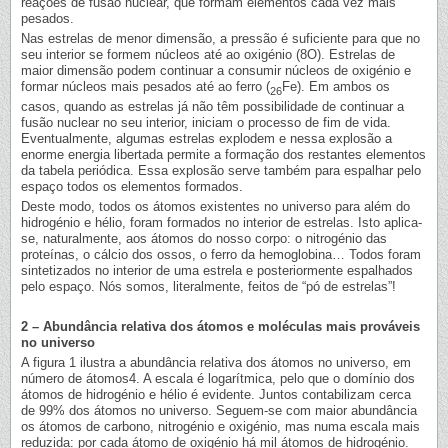
reações de fusão nuclear, que formam elementos cada vez mais
pesados.
Nas estrelas de menor dimensão, a pressão é suficiente para que no
seu interior se formem núcleos até ao oxigénio (8O). Estrelas de
maior dimensão podem continuar a consumir núcleos de oxigénio e
formar núcleos mais pesados até ao ferro (
Fe). Em ambos os
26
casos, quando as estrelas já não têm possibilidade de continuar a
fusão nuclear no seu interior, iniciam o processo de fim de vida.
Eventualmente, algumas estrelas explodem e nessa explosão a
enorme energia libertada permite a formação dos restantes elementos
da tabela periódica. Essa explosão serve também para espalhar pelo
espaço todos os elementos formados.
Deste modo, todos os átomos existentes no universo para além do
hidrogénio e hélio, foram formados no interior de estrelas. Isto aplica-
se, naturalmente, aos átomos do nosso corpo: o nitrogénio das
proteínas, o cálcio dos ossos, o ferro da hemoglobina… Todos foram
sintetizados no interior de uma estrela e posteriormente espalhados
pelo espaço. Nós somos, literalmente, feitos de “pó de estrelas”!
2 – Abundância relativa dos átomos e moléculas mais prováveis
no universo
A figura 1 ilustra a abundância relativa dos átomos no universo, em
número de átomos4. A escala é logarítmica, pelo que o domínio dos
átomos de hidrogénio e hélio é evidente. Juntos contabilizam cerca
de 99% dos átomos no universo. Seguem-se com maior abundância
os átomos de carbono, nitrogénio e oxigénio, mas numa escala mais
reduzida: por cada átomo de oxigénio há mil átomos de hidrogénio.