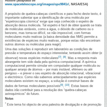
Hubble (adaptada de
www.spacetelescope.org/images/opo9841r/
, NASA/ESA)
A propósito de quebra-cabeças científicos e para fecho deste texto, é
importante salientar que a identificação de uma molécula por
“espetroscopia cósmica” exige que seja conhecido o espetro de
absorção dessa molécula. Tal espetro é fácil de obter quando se trata
de moléculas estáveis, como a água, o dióxido de carbono ou o
benzeno, mas torna-se difícil, se não impossível, com formas
moleculares muito reativas (a baixa densidade das NMG permite a
existências de espécies muito reativas, porque estas não encontram
outros átomos ou moléculas para reagir).
Uma das soluções é reproduzir em laboratório as condições de
pressão e temperatura do espaço interestelar, tentando assim obter (e
[7]
[8]
observar) novas espécies moleculares
,
. Mas a resposta mais
abrangente tem sido dada pela química computacional. A química
computacional permite simular em computador qualquer molécula ou
qualquer arranjo de átomos – por mais instável, efémero ou até
perigoso – e prever o seu espetro de absorção rotacional, vibracional
e electrónico. Como não sabemos antecipadamente que espécies
moleculares existem no espaço, a solução é construir bases de
[9]
[10]
dados de formas moleculares possíveis
,
. Estas bases de
dados irão contribuir para a resolução dos “quebra-cabeças
astroquímicos” do futuro.
Notas
*
Este tema foi objecto de uma palestra de divulgação e de promoção