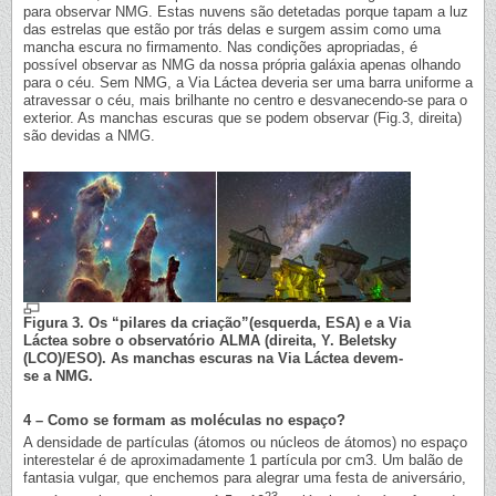
para observar NMG. Estas nuvens são detetadas porque tapam a luz
das estrelas que estão por trás delas e surgem assim como uma
mancha escura no firmamento. Nas condições apropriadas, é
possível observar as NMG da nossa própria galáxia apenas olhando
para o céu. Sem NMG, a Via Láctea deveria ser uma barra uniforme a
atravessar o céu, mais brilhante no centro e desvanecendo-se para o
exterior. As manchas escuras que se podem observar (Fig.3, direita)
são devidas a NMG.
Figura 3. Os “pilares da criação”(esquerda, ESA) e a Via
Láctea sobre o observatório ALMA (direita, Y. Beletsky
(LCO)/ESO). As manchas escuras na Via Láctea devem-
se a NMG.
4 – Como se formam as moléculas no espaço?
A densidade de partículas (átomos ou núcleos de átomos) no espaço
interestelar é de aproximadamente 1 partícula por cm3. Um balão de
fantasia vulgar, que enchemos para alegrar uma festa de aniversário,