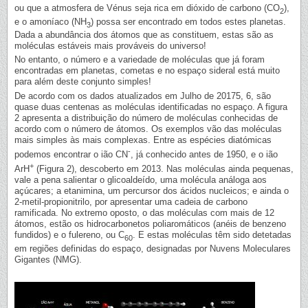
ou que a atmosfera de Vénus seja rica em dióxido de carbono (CO
),
2
e o amoníaco (NH
) possa ser encontrado em todos estes planetas.
3
Dada a abundância dos átomos que as constituem, estas são as
moléculas estáveis mais prováveis do universo!
No entanto, o número e a variedade de moléculas que já foram
encontradas em planetas, cometas e no espaço sideral está muito
para além deste conjunto simples!
De acordo com os dados atualizados em Julho de 20175, 6, são
quase duas centenas as moléculas identificadas no espaço. A figura
2 apresenta a distribuição do número de moléculas conhecidas de
acordo com o número de átomos. Os exemplos vão das moléculas
mais simples às mais complexas. Entre as espécies diatómicas
-
podemos encontrar o ião CN
, já conhecido antes de 1950, e o ião
+
ArH
(Figura 2), descoberto em 2013. Nas moléculas ainda pequenas,
vale a pena salientar o glicoaldeído, uma molécula análoga aos
açúcares; a etanimina, um percursor dos ácidos nucleicos; e ainda o
2-metil-propionitrilo, por apresentar uma cadeia de carbono
ramificada. No extremo oposto, o das moléculas com mais de 12
átomos, estão os hidrocarbonetos poliaromáticos (anéis de benzeno
fundidos) e o fulereno, ou C
. E estas moléculas têm sido detetadas
60
em regiões definidas do espaço, designadas por Nuvens Moleculares
Gigantes (NMG).