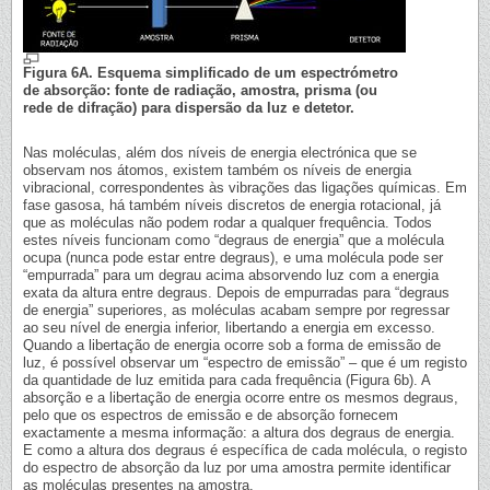
Figura 6A. Esquema simplificado de um espectrómetro
de absorção: fonte de radiação, amostra, prisma (ou
rede de difração) para dispersão da luz e detetor.
Nas moléculas, além dos níveis de energia electrónica que se
observam nos átomos, existem também os níveis de energia
vibracional, correspondentes às vibrações das ligações químicas. Em
fase gasosa, há também níveis discretos de energia rotacional, já
que as moléculas não podem rodar a qualquer frequência. Todos
estes níveis funcionam como “degraus de energia” que a molécula
ocupa (nunca pode estar entre degraus), e uma molécula pode ser
“empurrada” para um degrau acima absorvendo luz com a energia
exata da altura entre degraus. Depois de empurradas para “degraus
de energia” superiores, as moléculas acabam sempre por regressar
ao seu nível de energia inferior, libertando a energia em excesso.
Quando a libertação de energia ocorre sob a forma de emissão de
luz, é possível observar um “espectro de emissão” – que é um registo
da quantidade de luz emitida para cada frequência (Figura 6b). A
absorção e a libertação de energia ocorre entre os mesmos degraus,
pelo que os espectros de emissão e de absorção fornecem
exactamente a mesma informação: a altura dos degraus de energia.
E como a altura dos degraus é específica de cada molécula, o registo
do espectro de absorção da luz por uma amostra permite identificar
as moléculas presentes na amostra.