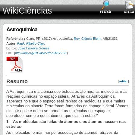
WikiCiências
Astroquímica
Referência :
Claro, PR, (2017)
Astroquímica
,
Rev. Ciência Elem.
, V5(2):031
Autor
:
Paulo Ribeiro Claro
Editor
:
José Ferreira Gomes
DOI
:
[
http://doi.org/10.24927/rce2017.031
]
Resumo
[
editar
]
A Astroquímica é a ciência que estuda os átomos, as moléculas e as
reações químicas no espaço sideral. Através da Astroquímica
sabemos hoje que o espaço está repleto de moléculas e que muitas
moléculas do planeta Terra foram formadas no espaço sideral. Vamos
discutir onde e como se formam as moléculas no espaço e,
sobretudo, como é que sabemos que elas lá estão?*
1 – As moléculas são feitas de átomos e os átomos nascem nas
estrelas
As moléculas formam-se por associação de átomos, através da