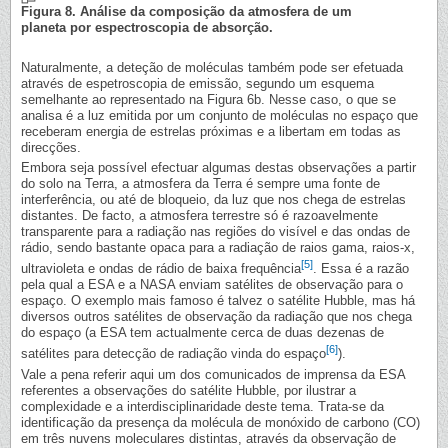
Figura 8. Análise da composição da atmosfera de um
planeta por espectroscopia de absorção.
Naturalmente, a deteção de moléculas também pode ser efetuada
através de espetroscopia de emissão, segundo um esquema
semelhante ao representado na Figura 6b. Nesse caso, o que se
analisa é a luz emitida por um conjunto de moléculas no espaço que
receberam energia de estrelas próximas e a libertam em todas as
direcções.
Embora seja possível efectuar algumas destas observações a partir
do solo na Terra, a atmosfera da Terra é sempre uma fonte de
interferência, ou até de bloqueio, da luz que nos chega de estrelas
distantes. De facto, a atmosfera terrestre só é razoavelmente
transparente para a radiação nas regiões do visível e das ondas de
rádio, sendo bastante opaca para a radiação de raios gama, raios-x,
[5]
ultravioleta e ondas de rádio de baixa frequência
. Essa é a razão
pela qual a ESA e a NASA enviam satélites de observação para o
espaço. O exemplo mais famoso é talvez o satélite Hubble, mas há
diversos outros satélites de observação da radiação que nos chega
do espaço (a ESA tem actualmente cerca de duas dezenas de
[6]
satélites para detecção de radiação vinda do espaço
).
Vale a pena referir aqui um dos comunicados de imprensa da ESA
referentes a observações do satélite Hubble, por ilustrar a
complexidade e a interdisciplinaridade deste tema. Trata-se da
identificação da presença da molécula de monóxido de carbono (CO)
em três nuvens moleculares distintas, através da observação de