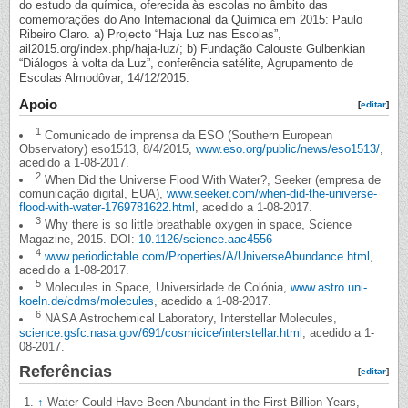
do estudo da química, oferecida às escolas no âmbito das
comemorações do Ano Internacional da Química em 2015: Paulo
Ribeiro Claro. a) Projecto “Haja Luz nas Escolas”,
ail2015.org/index.php/haja-luz/; b) Fundação Calouste Gulbenkian
“Diálogos à volta da Luz”, conferência satélite, Agrupamento de
Escolas Almodôvar, 14/12/2015.
Apoio
[
editar
]
1
Comunicado de imprensa da ESO (Southern European
Observatory) eso1513, 8/4/2015,
www.eso.org/public/news/eso1513/
,
acedido a 1-08-2017.
2
When Did the Universe Flood With Water?, Seeker (empresa de
comunicação digital, EUA),
www.seeker.com/when-did-the-universe-
flood-with-water-1769781622.html
, acedido a 1-08-2017.
3
Why there is so little breathable oxygen in space, Science
Magazine, 2015. DOI:
10.1126/science.aac4556
4
www.periodictable.com/Properties/A/UniverseAbundance.html
,
acedido a 1-08-2017.
5
Molecules in Space, Universidade de Colónia,
www.astro.uni-
koeln.de/cdms/molecules
, acedido a 1-08-2017.
6
NASA Astrochemical Laboratory, Interstellar Molecules,
science.gsfc.nasa.gov/691/cosmicice/interstellar.html
, acedido a 1-
08-2017.
Referências
[
editar
]
↑
Water Could Have Been Abundant in the First Billion Years,