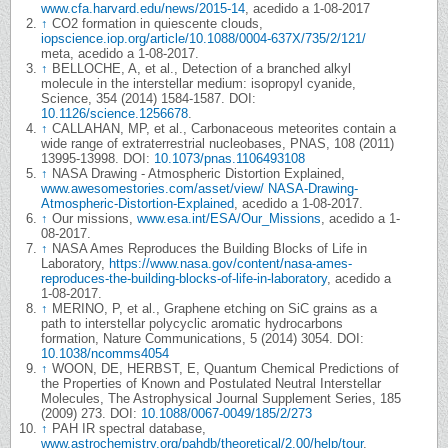
www.cfa.harvard.edu/news/2015-14
, acedido a 1-08-2017
↑
CO2 formation in quiescente clouds,
iopscience.iop.org/article/10.1088/0004-637X/735/2/121/
meta, acedido a 1-08-2017.
↑
BELLOCHE, A, et al., Detection of a branched alkyl
molecule in the interstellar medium: isopropyl cyanide,
Science, 354 (2014) 1584-1587. DOI:
10.1126/science.1256678
.
↑
CALLAHAN, MP, et al., Carbonaceous meteorites contain a
wide range of extraterrestrial nucleobases, PNAS, 108 (2011)
13995-13998. DOI:
10.1073/pnas.1106493108
↑
NASA Drawing - Atmospheric Distortion Explained,
www.awesomestories.com/asset/view/ NASA-Drawing-
Atmospheric-Distortion-Explained
, acedido a 1-08-2017.
↑
Our missions,
www.esa.int/ESA/Our_Missions
, acedido a 1-
08-2017.
↑
NASA Ames Reproduces the Building Blocks of Life in
Laboratory,
https://www.nasa.gov/content/nasa-ames-
reproduces-the-building-blocks-of-life-in-laboratory
, acedido a
1-08-2017.
↑
MERINO, P, et al., Graphene etching on SiC grains as a
path to interstellar polycyclic aromatic hydrocarbons
formation, Nature Communications, 5 (2014) 3054. DOI:
10.1038/ncomms4054
↑
WOON, DE, HERBST, E, Quantum Chemical Predictions of
the Properties of Known and Postulated Neutral Interstellar
Molecules, The Astrophysical Journal Supplement Series, 185
(2009) 273. DOI:
10.1088/0067-0049/185/2/273
↑
PAH IR spectral database,
www.astrochemistry.org/pahdb/theoretical/2.00/help/tour
,