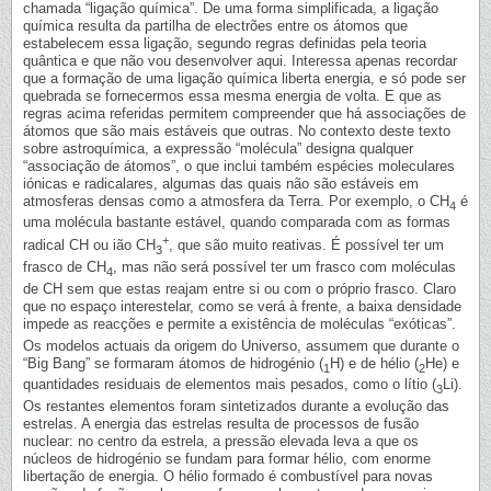
chamada “ligação química”. De uma forma simplificada, a ligação
química resulta da partilha de electrões entre os átomos que
estabelecem essa ligação, segundo regras definidas pela teoria
quântica e que não vou desenvolver aqui. Interessa apenas recordar
que a formação de uma ligação química liberta energia, e só pode ser
quebrada se fornecermos essa mesma energia de volta. E que as
regras acima referidas permitem compreender que há associações de
átomos que são mais estáveis que outras. No contexto deste texto
sobre astroquímica, a expressão “molécula” designa qualquer
“associação de átomos”, o que inclui também espécies moleculares
iónicas e radicalares, algumas das quais não são estáveis em
atmosferas densas como a atmosfera da Terra. Por exemplo, o CH
é
4
uma molécula bastante estável, quando comparada com as formas
+
radical CH ou ião CH
, que são muito reativas. É possível ter um
3
frasco de CH
, mas não será possível ter um frasco com moléculas
4
de CH sem que estas reajam entre si ou com o próprio frasco. Claro
que no espaço interestelar, como se verá à frente, a baixa densidade
impede as reacções e permite a existência de moléculas “exóticas”.
Os modelos actuais da origem do Universo, assumem que durante o
“Big Bang” se formaram átomos de hidrogénio (
H) e de hélio (
He) e
1
2
quantidades residuais de elementos mais pesados, como o lítio (
Li).
3
Os restantes elementos foram sintetizados durante a evolução das
estrelas. A energia das estrelas resulta de processos de fusão
nuclear: no centro da estrela, a pressão elevada leva a que os
núcleos de hidrogénio se fundam para formar hélio, com enorme
libertação de energia. O hélio formado é combustível para novas