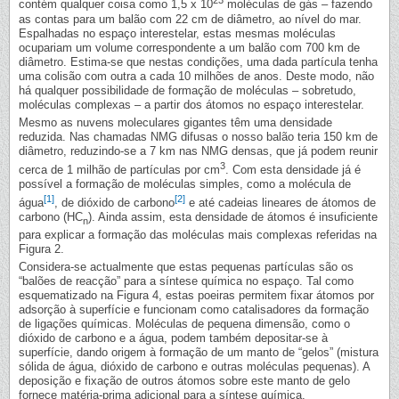
23
contém qualquer coisa como 1,5 x 10
moléculas de gás – fazendo
as contas para um balão com 22 cm de diâmetro, ao nível do mar.
Espalhadas no espaço interestelar, estas mesmas moléculas
ocupariam um volume correspondente a um balão com 700 km de
diâmetro. Estima-se que nestas condições, uma dada partícula tenha
uma colisão com outra a cada 10 milhões de anos. Deste modo, não
há qualquer possibilidade de formação de moléculas – sobretudo,
moléculas complexas – a partir dos átomos no espaço interestelar.
Mesmo as nuvens moleculares gigantes têm uma densidade
reduzida. Nas chamadas NMG difusas o nosso balão teria 150 km de
diâmetro, reduzindo-se a 7 km nas NMG densas, que já podem reunir
3
cerca de 1 milhão de partículas por cm
. Com esta densidade já é
possível a formação de moléculas simples, como a molécula de
[1]
[2]
água
, de dióxido de carbono
e até cadeias lineares de átomos de
carbono (HC
). Ainda assim, esta densidade de átomos é insuficiente
n
para explicar a formação das moléculas mais complexas referidas na
Figura 2.
Considera-se actualmente que estas pequenas partículas são os
“balões de reacção” para a síntese química no espaço. Tal como
esquematizado na Figura 4, estas poeiras permitem fixar átomos por
adsorção à superfície e funcionam como catalisadores da formação
de ligações químicas. Moléculas de pequena dimensão, como o
dióxido de carbono e a água, podem também depositar-se à
superfície, dando origem à formação de um manto de “gelos” (mistura
sólida de água, dióxido de carbono e outras moléculas pequenas). A
deposição e fixação de outros átomos sobre este manto de gelo
fornece matéria-prima adicional para a síntese química.