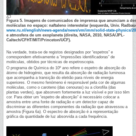
Figura 5. Imagens de comunicados de imprensa que anunciam a des
moléculas no espaço: naftaleno interestelar (esquerda, Univ. Radbau
www.ru.nl/english/news-agenda/news/vm/imm/solid-state-physics/20
e atmosfera de um exoplaneta (direita, NASA, 2010, NASA/JPL-
Caltech/CFHT/MIT/Princeton/UCF).
Na verdade, trata-se de registos designados por “espetros” e
correspondem efetivamente a “impressões identificadoras” de
moléculas, obtidos por técnicas de espetroscopia.
O programa de Química do 10º ano refere o espetro de absorção do
átomo de hidrogénio, que resulta da absorção de radiação luminosa
que acompanha a transição do eletrão para níveis de energia
superiores. O mesmo fenómeno é responsável pela cor de algumas
moléculas, como o caroteno (das cenouras) ou a clorofila (das
plantas verdes), que absorvem fortemente a luz visível e por isso têm
cor. Para obter um “espetro de absorção” é necessário colocar a
amostra entre uma fonte de radiação e um detector capaz de
discriminar as diferentes componentes da radiação que atravessou a
amostra (Figura 6a). O espectro de absorção é a representação
gráfica da quantidade de luz absorvida a cada frequência.