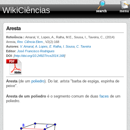
WikiCiências
Aresta
Referência :
Amaral, V., Lopes, A., Ralha, M.E., Sousa, I., Taveira, C., (2014)
Aresta,
Rev. Ciência Elem.
, V2(2):168
Autores
:
V. Amaral
,
A. Lopes
,
E. Ralha
,
I. Sousa
,
C. Taveira
Editor
:
José Francisco Rodrigues
DOI
:
[
http://doi.org/10.24927/rce2014.168
]
Aresta
(de um
poliedro
). Do lat.
arīsta
"barba de espiga, espinha de
peixe".
Aresta de um poliedro
é o segmento comum de duas
faces
de um
poliedro.