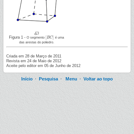
Figura 1 -
[
]
O segmento
B
C
é uma
[
B
C
]
das arestas do poliedro.
Criada em 28 de Março de 2011
Revista em 24 de Maio de 2012
Aceite pelo editor em 05 de Junho de 2012
Início
·
Pesquisa
·
Menu
·
Voltar ao topo