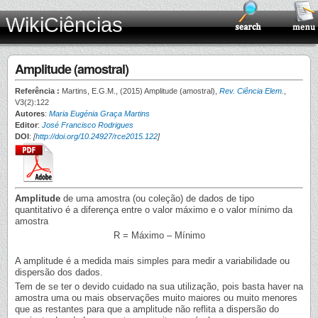
WikiCiências
Amplitude (amostral)
Referência :
Martins, E.G.M., (2015) Amplitude (amostral),
Rev. Ciência Elem.
,
V3(2):122
Autores
:
Maria Eugénia Graça Martins
Editor
:
José Francisco Rodrigues
DOI
:
[
http://doi.org/10.24927/rce2015.122
]
Amplitude
de uma amostra (ou coleção) de dados de tipo
quantitativo é a diferença entre o valor máximo e o valor mínimo da
amostra
R = Máximo – Mínimo
A amplitude é a medida mais simples para medir a variabilidade ou
dispersão dos dados.
Tem de se ter o devido cuidado na sua utilização, pois basta haver na
amostra uma ou mais observações muito maiores ou muito menores
que as restantes para que a amplitude não reflita a dispersão do