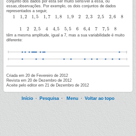
conjunto dos dados por esta ser muito sensível a essa, ou
essas,observações. Por exemplo, os dois conjuntos de dados
representados a seguir,
1
1
,
2
1
,
5
1
,
7
1
,
8
1
,
9
2
2
,
3
2
,
5
2
,
6
8
1
1
,
2
1
,
5
1
,
7
1
,
8
1
,
9
2
2
,
3
2
,
5
2
,
6
8
1
2
2
,
5
4
4
,
5
5
,
5
6
6
,
4
7
7
,
5
8
1
2
2
,
5
4
4
,
5
5
,
5
6
6
,
4
7
7
,
5
8
têm a mesma amplitude, igual a 7, mas a sua variabilidade é muito
diferente:
Criada em 20 de Fevereiro de 2012
Revista em 20 de Dezembro de 2012
Aceite pelo editor em 21 de Dezembro de 2012
Início
·
Pesquisa
·
Menu
·
Voltar ao topo