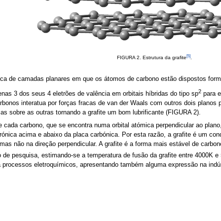
[5]
FIGURA 2. Estrutura da grafite
.
ómica de camadas planares em que os átomos de carbono estão dispostos for
2
nas 3 dos seus 4 eletrões de valência em orbitais híbridas do tipo sp
para e
 carbonos interatua por forças fracas de van der Waals com outros dois plano
s sobre as outras tornando a grafite um bom lubrificante (FIGURA 2).
e cada carbono, que se encontra numa orbital atómica perpendicular ao plano,
rónica acima e abaixo da placa carbónica. Por esta razão, a grafite é um con
as não na direção perpendicular. A grafite é a forma mais estável de carbono
o de pesquisa, estimando-se a temperatura de fusão da grafite entre 4000K e
ara processos eletroquímicos, apresentando também alguma expressão na indú