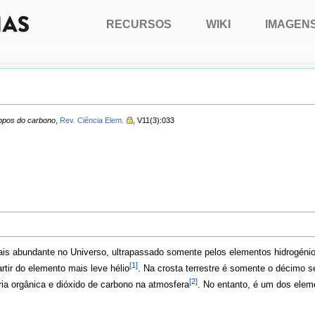
RECURSOS
WIKI
IMAGEN
ropos do carbono
,
Rev. Ciência Elem.
, V11(3):033
is abundante no Universo, ultrapassado somente pelos elementos hidrogénio, 
[1]
rtir do elemento mais leve hélio
. Na crosta terrestre é somente o décimo
[2]
ria orgânica e dióxido de carbono na atmosfera
. No entanto, é um dos elem