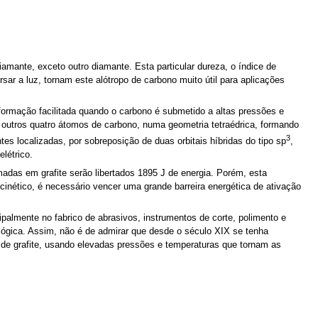
amante, exceto outro diamante. Esta particular dureza, o índice de
sar a luz, tornam este alótropo de carbono muito útil para aplicações
 formação facilitada quando o carbono é submetido a altas pressões e
a outros quatro átomos de carbono, numa geometria tetraédrica, formando
3
es localizadas, por sobreposição de duas orbitais híbridas do tipo sp
,
létrico.
madas em grafite serão libertados 1895 J de energia. Porém, esta
cinético, é necessário vencer uma grande barreira energética de ativação
cipalmente no fabrico de abrasivos, instrumentos de corte, polimento e
ológica. Assim, não é de admirar que desde o século XIX se tenha
 de grafite, usando elevadas pressões e temperaturas que tornam as