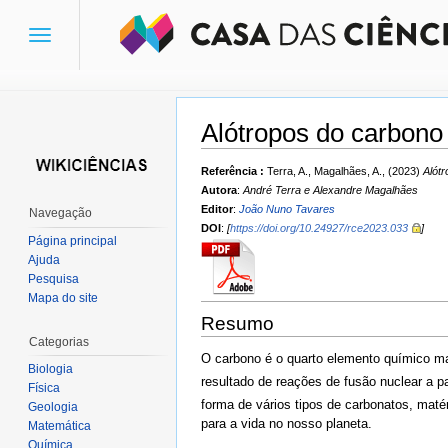
Toggle
navigation
Alótropos do carbono
Ir para:
navegação
,
pesquisa
Referência :
Terra, A., Magalhães, A., (2023)
Alót
Autora
:
André Terra e Alexandre Magalhães
Editor
:
João Nuno Tavares
Navegação
DOI
:
[
https://doi.org/10.24927/rce2023.033
]
Página principal
Ajuda
Pesquisa
Mapa do site
Resumo
Categorias
O carbono é o quarto elemento químico ma
Biologia
resultado de reações de fusão nuclear a pa
Física
forma de vários tipos de carbonatos, maté
Geologia
para a vida no nosso planeta.
Matemática
Química