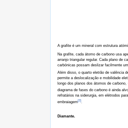
A grafite é um mineral com estrutura at
Na grafite, cada átomo de carbono usa ape
arranjo triangular regular. Cada plano de
carbónicas possam deslizar facilmente uma
Além disso, o quarto eletrão de valência d
permite a deslocalização e mobilidade elet
longo dos planos dos átomos de carbono, m
diagrama de fases do carbono é ainda alv
refratários na siderurgia, em elétrodos p
[7]
embraiagem
.
Diamante.