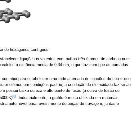
mando hexágonos contíguos.
stabelecer ligações covalentes com outros três átomos de carbono num
s paralelos à distância média de 0,34 nm, o que faz com que as camadas
 contribui para estabelecer uma rede alternada de ligações do tipo
que
π
π
dutor elétrico em condições padrão; a condução de eletricidade faz-se ao
 e possui baixa dureza e alto ponto de fusão (a curva de fusão do
[6]
 5000K)
. Industrialmente, a grafite é muito utilizada em materiais
stria automóvel para revestimento de peças de travagem, juntas e