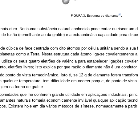
[8]
FIGURA 3. Estrutura do diamante
.
mais duro. Nenhuma substância natural conhecida pode cortar ou riscar um di
de fusão (semelhante ao da grafite) e a extraordinária capacidade para disper
rede cúbica de face centrada com oito átomos por célula unitária sendo a sua
e planetas como a Terra. Nesta estrutura cada átomo liga-se covalentemente 
iliza os seus quatro eletrões de valência para estabelecer ligações covalent
to, eletrões livres; isto explica por que razão o diamante não é um condutor e
do ponto de vista termodinâmico. Isto é, se 12 g de diamante forem transfor
 qualquer temperatura, tem dificuldade em ocorrer porque, do ponto de vista 
jem na forma de grafite.
opriedades que lhe conferem grande utilidade em aplicações industriais, prin
diamantes naturais tornaria economicamente inviável qualquer aplicação tecn
icos. Existem hoje em dia vários métodos de síntese, nomeadamente a partir