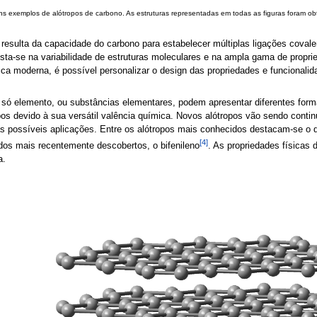
s exemplos de alótropos de carbono. As estruturas representadas em todas as figuras foram ob
 resulta da capacidade do carbono para estabelecer múltiplas ligações cova
esta-se na variabilidade de estruturas moleculares e na ampla gama de propri
ica moderna, é possível personalizar o design das propriedades e funcional
só elemento, ou substâncias elementares, podem apresentar diferentes form
pos devido à sua versátil valência química. Novos alótropos vão sendo cont
 possíveis aplicações. Entre os alótropos mais conhecidos destacam-se o di
[4]
dos mais recentemente descobertos, o bifenileno
. As propriedades físicas
a.