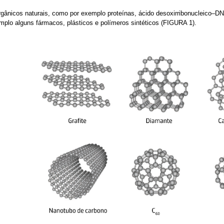
gânicos naturais, como por exemplo proteínas, ácido desoxirribonucleico–D
lo alguns fármacos, plásticos e polímeros sintéticos (FIGURA 1).