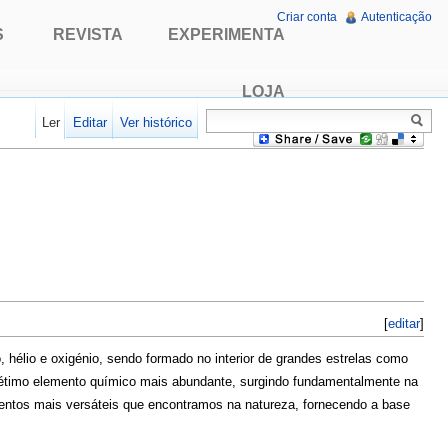
Criar conta
Autenticação
S
REVISTA
EXPERIMENTA
LOJA
Ler
Editar
Ver histórico
[
editar
]
hélio e oxigénio, sendo formado no interior de grandes estrelas como
 sétimo elemento químico mais abundante, surgindo fundamentalmente na
entos mais versáteis que encontramos na natureza, fornecendo a base