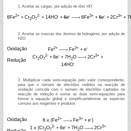
-
1. Acertar as cargas, por adição de iões HO
2+
2-
-
-
3+
-
3+
6Fe
+ Cr
O
+ 14HO
+
6
e
6Fe
+
6
e
+ 2Cr
+ 7
2
7
2. Acertar as massas dos átomos de hidrogénio, por adição de
H2O:
2+
3+
-
Oxidação
Fe
Fe
+
e
2-
-
3+
Cr
O
+ 6
e
+ 7H
O
2Cr
+
2
7
2
Redução
-
14HO
3. Multiplicar cada semi-equação pelo valor correspondente,
para que o número de electrões cedidos na reacção de
oxidação coincida com o número de electrões captados na
reacção de redução e somar as duas semi-equações para
formar a equação global e simplificar/eliminar as espécies
comuns aos reagentes e produtos
2+
3+
-
Oxidação
6
(Fe
Fe
+
e
)
2-
-
3+
1
(Cr
O
+ 6
e
+ 7H
O
2Cr
2
7
2
Redução