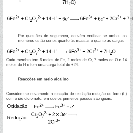
7H
O)
2
2+
2-
+
-
3+
-
3+
6Fe
+ Cr
O
+ 14H
+
6
e
6Fe
+
6
e
+ 2Cr
+ 7H
2
7
Por questões de segurança, convém verificar se ambos os
membros estão certos quanto às massas e quanto às cargas
2+
2-
+
3+
3+
6Fe
+ Cr
O
+ 14H
6Fe
+ 2Cr
+ 7H
O
2
7
2
Cada membro tem 6 moles de Fe, 2 moles de Cr, 7 moles de O e 14
moles de H e tem uma carga total de +24.
Reacções em meio alcalino
Considere-se novamente a reacção de oxidação-redução do ferro (II)
com o ião dicromato, em que os primeiros passos são iguais.
2+
3+
-
Oxidação
Fe
Fe
+
e
2-
-
Cr
O
+ 2
3
e
2
7
Redução
3+
2Cr