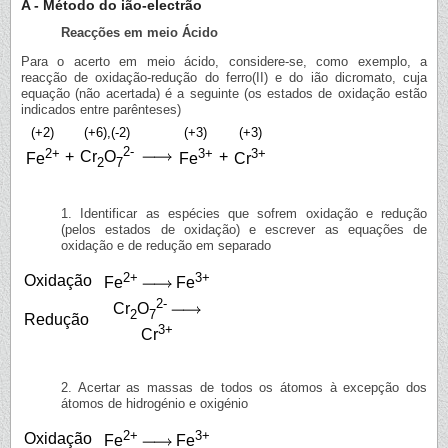
A - Método do ião-electrão
Reacções em meio Ácido
Para o acerto em meio ácido, considere-se, como exemplo, a
reacção de oxidação-redução do ferro(II) e do ião dicromato, cuja
equação (não acertada) é a seguinte (os estados de oxidação estão
indicados entre parênteses)
(+2)
(+6),(-2)
(+3)
(+3)
2-
2+
3+
3+
+
+
Cr
O
Fe
Fe
Cr
2
7
1. Identificar as espécies que sofrem oxidação e redução
(pelos estados de oxidação) e escrever as equações de
oxidação e de redução em separado
2+
3+
Oxidação
Fe
Fe
2-
Cr
O
2
7
Redução
3+
Cr
2. Acertar as massas de todos os átomos à excepção dos
átomos de hidrogénio e oxigénio
2+
3+
Oxidação
Fe
Fe