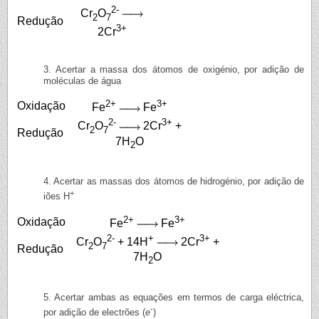
2-
Cr
O
2
7
Redução
3+
2Cr
3. Acertar a massa dos átomos de oxigénio, por adição de
moléculas de água
2+
3+
Oxidação
Fe
Fe
2-
3+
Cr
O
2Cr
+
2
7
Redução
7H
O
2
4. Acertar as massas dos átomos de hidrogénio, por adição de
+
iões H
2+
3+
Oxidação
Fe
Fe
2-
+
3+
Cr
O
+ 14H
2Cr
+
2
7
Redução
7H
O
2
5. Acertar ambas as equações em termos de carga eléctrica,
-
por adição de electrões (
e
)