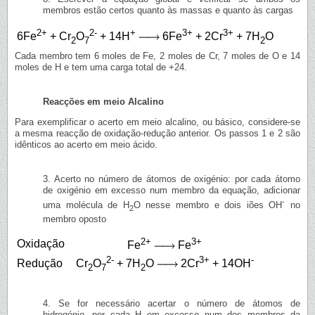
membros estão certos quanto às massas e quanto às cargas
2+
2-
+
3+
3+
6Fe
+ Cr
O
+ 14H
6Fe
+ 2Cr
+ 7H
O
2
7
2
Cada membro tem 6 moles de Fe, 2 moles de Cr, 7 moles de O e 14
moles de H e tem uma carga total de +24.
Reacções em meio Alcalino
Para exemplificar o acerto em meio alcalino, ou básico, considere-se
a mesma reacção de oxidação-redução anterior. Os passos 1 e 2 são
idênticos ao acerto em meio ácido.
3. Acerto no número de átomos de oxigénio: por cada átomo
de oxigénio em excesso num membro da equação, adicionar
-
uma molécula de H
O nesse membro e dois iões OH
no
2
membro oposto
2+
3+
Oxidação
Fe
Fe
2-
3+
-
Redução
Cr
O
+ 7H
O
2Cr
+ 14OH
2
7
2
4. Se for necessário acertar o número de átomos de
hidrogénio, por cada H em excesso num dos membros da