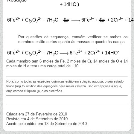
-
+ 14HO
)
2+
2-
-
3+
-
3+
6Fe
+ Cr
O
+ 7H
O +
6
e
6Fe
+
6
e
+ 2Cr
+ 1
2
7
2
Por questões de segurança, convém verificar se ambos os
membros estão certos quanto às massas e quanto às cargas
2+
2-
3+
3+
-
6Fe
+ Cr
O
+ 7H
O
6Fe
+ 2Cr
+ 14HO
2
7
2
Cada membro tem 6 moles de Fe, 2 moles de Cr, 14 moles de O e 14
moles de H e tem uma carga total de +10.
Nota: como todas as espécies químicas estão em solução aquosa, o seu estado
físico (aq) foi omitido das equações para maior clareza. São excepções a água,
cujo estado é líquido (l), e os electrões.
Criada em 27 de Fevereiro de 2010
Revista em 4 de Setembro de 2010
Aceite pelo editor em 13 de Setembro de 2010