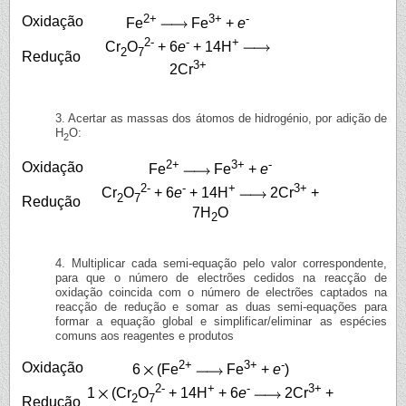
2+
3+
-
Oxidação
Fe
Fe
+
e
2-
-
+
Cr
O
+ 6
e
+ 14H
2
7
Redução
3+
2Cr
3. Acertar as massas dos átomos de hidrogénio, por adição de
H
O:
2
2+
3+
-
Oxidação
Fe
Fe
+
e
2-
-
+
3+
Cr
O
+ 6
e
+ 14H
2Cr
+
2
7
Redução
7H
O
2
4. Multiplicar cada semi-equação pelo valor correspondente,
para que o número de electrões cedidos na reacção de
oxidação coincida com o número de electrões captados na
reacção de redução e somar as duas semi-equações para
formar a equação global e simplificar/eliminar as espécies
comuns aos reagentes e produtos
2+
3+
-
Oxidação
6
(Fe
Fe
+
e
)
2-
+
-
3+
1
(Cr
O
+ 14H
+ 6
e
2Cr
+
2
7
Redução