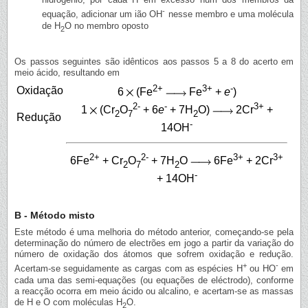
-
equação, adicionar um ião OH
nesse membro e uma molécula
de H
O no membro oposto
2
Os passos seguintes são idênticos aos passos 5 a 8 do acerto em
meio ácido, resultando em
2+
3+
-
Oxidação
6
(Fe
Fe
+
e
)
2-
-
3+
1
(Cr
O
+ 6
e
+ 7H
O)
2Cr
+
2
7
2
Redução
-
14OH
2+
2-
3+
3+
6Fe
+ Cr
O
+ 7H
O
6Fe
+ 2Cr
2
7
2
-
+ 14OH
B - Método misto
Este método é uma melhoria do método anterior, começando-se pela
determinação do número de electrões em jogo a partir da variação do
número de oxidação dos átomos que sofrem oxidação e redução.
+
-
Acertam-se seguidamente as cargas com as espécies H
ou HO
em
cada uma das semi-equações (ou equações de eléctrodo), conforme
a reacção ocorra em meio ácido ou alcalino, e acertam-se as massas
de H e O com moléculas H
O.
2