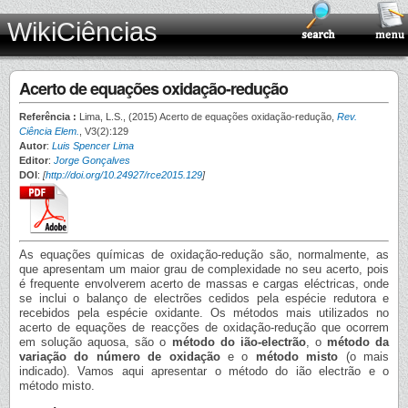
WikiCiências
Acerto de equações oxidação-redução
Referência :
Lima, L.S., (2015) Acerto de equações oxidação-redução,
Rev.
Ciência Elem.
, V3(2):129
Autor
:
Luis Spencer Lima
Editor
:
Jorge Gonçalves
DOI
:
[
http://doi.org/10.24927/rce2015.129
]
As equações químicas de oxidação-redução são, normalmente, as
que apresentam um maior grau de complexidade no seu acerto, pois
é frequente envolverem acerto de massas e cargas eléctricas, onde
se inclui o balanço de electrões cedidos pela espécie redutora e
recebidos pela espécie oxidante. Os métodos mais utilizados no
acerto de equações de reacções de oxidação-redução que ocorrem
em solução aquosa, são o
método do ião-electrão
, o
método da
variação do número de oxidação
e o
método misto
(o mais
indicado). Vamos aqui apresentar o método do ião electrão e o
método misto.