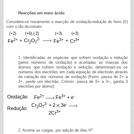
Reacções em meio ácido
Considere-se novamente a reacção de oxidação-redução do ferro (II)
com o ião dicromato:
(+2)
(+6),(-2)
(+3)
(+3)
2-
2+
3+
3+
+
+
Cr
O
Fe
Fe
Cr
2
7
1. Identificadas as espécies que sofrem oxidação e redução
(pelos números de oxidação) e acertadas as massas dos
átomos que sofrem oxidação e redução, determinam-se os
números dos electrões em cada equação de eléctrodo através
da variação dos números de oxidação (Ferro: passa de 2+ a
3+, perde um electrão; Crómio: passa de 6+ a 3+, ganha 3
electrões por átomo):
2+
3+
-
Oxidação
Fe
Fe
+
e
2-
-
Cr
O
+ 2
3
e
2
7
Redução
3+
2Cr
+
2. Acertar as cargas, por adição de iões H