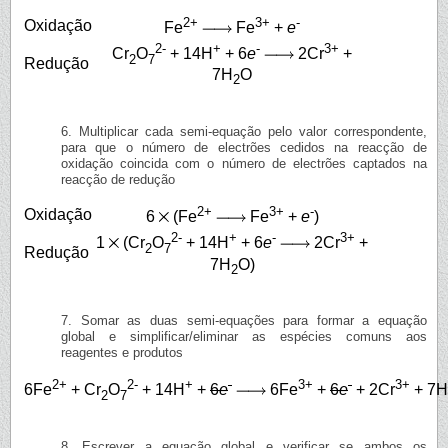
2+
3+
-
Oxidação
Fe
Fe
+
e
2-
+
-
3+
Cr
O
+ 14H
+ 6
e
2Cr
+
2
7
Redução
7H
O
2
6. Multiplicar cada semi-equação pelo valor correspondente,
para que o número de electrões cedidos na reacção de
oxidação coincida com o número de electrões captados na
reacção de redução
2+
3+
-
Oxidação
6
(Fe
Fe
+
e
)
2-
+
-
3+
1
(Cr
O
+ 14H
+ 6
e
2Cr
+
2
7
Redução
7H
O)
2
7. Somar as duas semi-equações para formar a equação
global e simplificar/eliminar as espécies comuns aos
reagentes e produtos
2+
2-
+
-
3+
-
3+
6Fe
+ Cr
O
+ 14H
+
6
e
6Fe
+
6
e
+ 2Cr
+ 7H
2
7
8. Escrever a equação global e verificar se ambos os