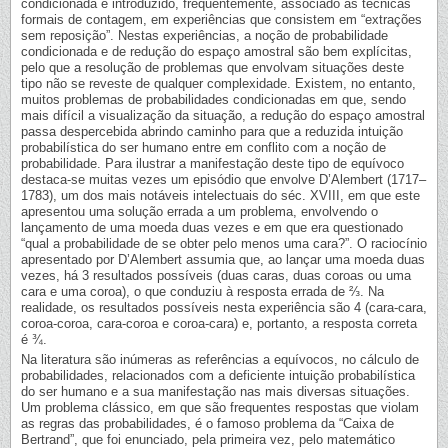
condicionada é introduzido, frequentemente, associado às técnicas
formais de contagem, em experiências que consistem em “extrações
sem reposição”. Nestas experiências, a noção de probabilidade
condicionada e de redução do espaço amostral são bem explícitas,
pelo que a resolução de problemas que envolvam situações deste
tipo não se reveste de qualquer complexidade. Existem, no entanto,
muitos problemas de probabilidades condicionadas em que, sendo
mais difícil a visualização da situação, a redução do espaço amostral
passa despercebida abrindo caminho para que a reduzida intuição
probabilística do ser humano entre em conflito com a noção de
probabilidade. Para ilustrar a manifestação deste tipo de equívoco
destaca-se muitas vezes um episódio que envolve D’Alembert (1717–
1783), um dos mais notáveis intelectuais do séc. XVIII, em que este
apresentou uma solução errada a um problema, envolvendo o
lançamento de uma moeda duas vezes e em que era questionado
“qual a probabilidade de se obter pelo menos uma cara?”. O raciocínio
apresentado por D’Alembert assumia que, ao lançar uma moeda duas
vezes, há 3 resultados possíveis (duas caras, duas coroas ou uma
cara e uma coroa), o que conduziu à resposta errada de ⅔. Na
realidade, os resultados possíveis nesta experiência são 4 (cara-cara,
coroa-coroa, cara-coroa e coroa-cara) e, portanto, a resposta correta
é ¾.
Na literatura são inúmeras as referências a equívocos, no cálculo de
probabilidades, relacionados com a deficiente intuição probabilística
do ser humano e a sua manifestação nas mais diversas situações.
Um problema clássico, em que são frequentes respostas que violam
as regras das probabilidades, é o famoso problema da “Caixa de
Bertrand”, que foi enunciado, pela primeira vez, pelo matemático