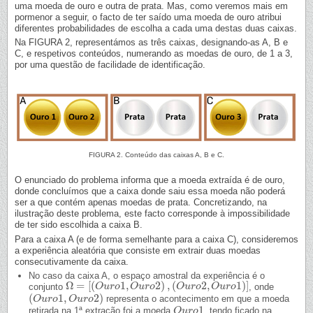
uma moeda de ouro e outra de prata. Mas, como veremos mais em
pormenor a seguir, o facto de ter saído uma moeda de ouro atribui
diferentes probabilidades de escolha a cada uma destas duas caixas.
Na FIGURA 2, representámos as três caixas, designando-as A, B e
C, e respetivos conteúdos, numerando as moedas de ouro, de 1 a 3,
por uma questão de facilidade de identificação.
FIGURA 2. Conteúdo das caixas A, B e C.
O enunciado do problema informa que a moeda extraída é de ouro,
donde concluímos que a caixa donde saiu essa moeda não poderá
ser a que contém apenas moedas de prata. Concretizando, na
ilustração deste problema, este facto corresponde à impossibilidade
de ter sido escolhida a caixa B.
Para a caixa A (e de forma semelhante para a caixa C), consideremos
a experiência aleatória que consiste em extrair duas moedas
consecutivamente da caixa.
No caso da caixa A, o espaço amostral da experiência é o
Ω
=
[
(
1
,
2
)
,
(
2
,
1
)
]
conjunto
, onde
Ω
=
[
(
O
u
O
r
o
u
1
,
r
O
o
u
r
o
O
2
)
,
u
(
O
r
o
u
r
o
2
,
O
O
u
r
u
o
r
1
o
)
]
O
u
r
o
(
1
,
2
)
representa o acontecimento em que a moeda
(
O
O
u
u
r
o
r
1
o
,
O
u
O
r
o
u
2
r
)
o
1
retirada na 1ª extração foi a moeda
, tendo ficado na
O
O
u
u
r
r
o
o
1