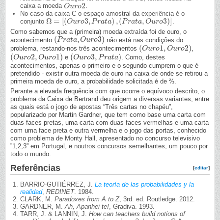
2
caixa a moeda
.
O
O
u
u
r
r
o
o
2
No caso da caixa C o espaço amostral da experiência é o
Ω
=
[
(
3
,
)
,
(
,
3
)
]
conjunto
.
Ω
=
[
(
O
u
O
r
o
u
3
,
r
P
o
r
a
t
a
P
)
,
(
r
P
a
r
t
a
a
t
a
,
O
u
P
r
o
r
3
a
)
t
]
a
O
u
r
o
Como sabemos que a (primeira) moeda extraída foi de ouro, o
(
,
3
)
acontecimento
não está nas condições do
(
P
P
r
a
r
t
a
a
t
,
a
O
u
O
r
o
u
3
)
r
o
(
1
,
2
)
problema, restando-nos três acontecimentos
,
(
O
O
u
u
r
o
r
1
o
,
O
u
O
r
o
u
2
r
)
o
(
2
,
1
)
(
3
,
)
e
. Como, destes
(
O
O
u
u
r
o
r
2
o
,
O
u
O
r
o
u
1
r
)
o
(
O
O
u
u
r
o
r
3
o
,
P
r
a
P
t
a
r
)
a
t
a
acontecimentos, apenas o primeiro e o segundo cumprem o que é
pretendido - existir outra moeda de ouro na caixa de onde se retirou a
primeira moeda de ouro, a probabilidade solicitada é de ⅔.
Perante a elevada frequência com que ocorre o equívoco descrito, o
problema da Caixa de Bertrand deu origem a diversas variantes, entre
as quais está o jogo de apostas “Três cartas no chapéu”,
popularizado por Martin Gardner, que tem como base uma carta com
duas faces pretas, uma carta com duas faces vermelhas e uma carta
com uma face preta e outra vermelha e o jogo das portas, conhecido
como problema de Monty Hall, apresentado no concurso televisivo
”1,2,3” em Portugal, e noutros concursos semelhantes, um pouco por
todo o mundo.
Referências
[
editar
]
BARRIO-GUTIÉRREZ, J.
La teoría de las probabilidades y la
realidad
,
REDINET
. 1984.
CLARK, M.
Paradoxes from A to Z
, 3rd. ed. Routledge. 2012.
GARDNER, M.
Ah, Apanhei-te!
, Gradiva. 1993.
TARR, J. & LANNIN, J.
How can teachers build notions of