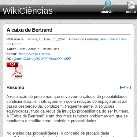
WikiCiências
A caixa de Bertrand
Referência :
Santos, C., Dias, C., (2020)
A caixa de Bertrand
,
Rev. Ciência Elem.
,
V8(4):055
Autor
:
Carla Santos e Cristina Dias
Editor
:
José Ferreira Gomes
DOI
:
[
https://doi.org/10.24927/rce2020.055
]
Resumo
[
editar
]
A resolução de problemas que envolvem o cálculo de probabilidades
condicionadas, em situações em que a redução do espaço amostral
passa despercebida, conduzem, frequentemente, a soluções
equivocadas, fruto da reduzida intuição probabilística do ser humano.
A “Caixa de Bertrand” é um dos mais famosos problemas em que se
manifesta o conflito entre intuição e probabilidades.
No ensino das probabilidades, o conceito de probabilidade