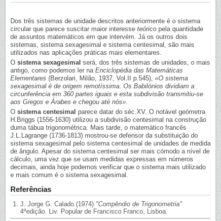
Dos três sistemas de unidade descritos anteriormente é o sistema
circular que parece suscitar maior interesse
teórico
pela quantidade
de assuntos matemáticos em que intervém. Já os outros dois
sistemas, sistema sexagesimal e sistema centesimal, são mais
utilizados nas aplicações práticas mais elementares.
O
sistema sexagesimal
será, dos três sistemas de unidades, o mais
antigo, como podemos ler na
Enciclopédia das Matemáticas
Elementares
(Berzolari, Milão, 1937, Vol.II p.545),
«O sistema
sexagesimal é de origem remotíssima. Os Babilónios dividiam a
circunferência em 360 partes iguais e esta subdivisão transmitiu-se
aos Gregos e Árabes e chegou até nós»
.
O
sistema centesimal
parece datar do séc.XV. O notável geómetra
H.Briggs (1556-1630) utilizou a subdivisão centesimal na construção
duma tábua trigonométrica. Mais tarde, o matemático francês
J.L.Lagrange (1736-1813) mostrou-se defensor da substituição do
sistema sexagesimal pelo sistema centesimal de unidades de medida
de ângulo. Apesar do sistema centesimal ser mais cómodo a nível de
cálculo, uma vez que se usam medidas expressas em números
decimais, ainda hoje podemos verificar que o sistema mais utilizado
e mais comum é o sistema sexagesimal.
Referências
J. Jorge G. Calado (1974)
"Compêndio de Trigonometria"
4ªedição. Liv. Popular de Francisco Franco, Lisboa.