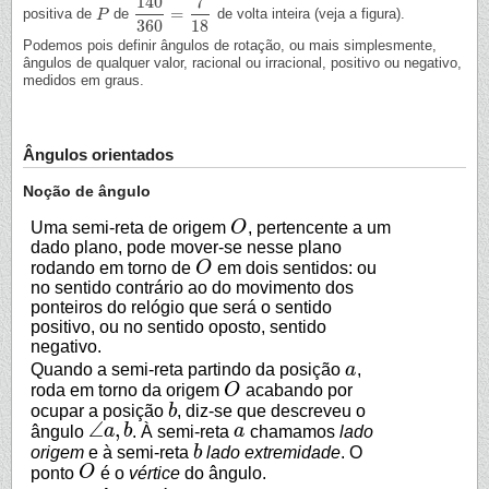
140
7
=
positiva de
de
de volta inteira (veja a figura).
P
P
140
360
=
7
18
360
18
Podemos pois definir ângulos de rotação, ou mais simplesmente,
ângulos de qualquer valor, racional ou irracional, positivo ou negativo,
medidos em graus.
Ângulos orientados
Noção de ângulo
Uma semi-reta de origem
O
, pertencente a um
O
dado plano, pode mover-se nesse plano
rodando em torno de
O
em dois sentidos: ou
O
no sentido contrário ao do movimento dos
ponteiros do relógio que será o sentido
positivo, ou no sentido oposto, sentido
negativo.
Quando a semi-reta partindo da posição
a
,
a
roda em torno da origem
O
acabando por
O
ocupar a posição
b
, diz-se que descreveu o
b
∠
,
ângulo
a
b
. À semi-reta
a
chamamos
lado
a
∠
a
,
b
origem
e à semi-reta
b
lado extremidade
. O
b
ponto
O
é o
vértice
do ângulo.
O