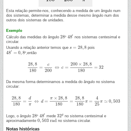
Esta relação permite-nos, conhecendo a medida de um ângulo num
dos sistemas, determinar a medida desse mesmo ângulo num dos
outros dois sistemas de unidades.
Exemplo
′
28
48
Cálculo das medidas do ângulo
º
nos sistemas centesimal e
28
º
48
′
circular.
=
28
,
8
Usando a relação anterior temos que
pois
s
s
=
28
,
8
′
48
=
0
,
8
º
,então
48
′
=
0
,
8
º
28
,
8
200
×
28
,
8
c
=
⇔
=
=
32
28
,
8
180
=
c
200
⇔
c
=
200
c
×
28
,
8
180
=
32
180
200
180
Da mesma forma determinamos a medida do ângulo no sistema
circular:
28
,
8
×
28
,
8
28
,
8
4
π
d
=
⇔
=
=
=
≃
0
,
503
28
,
8
180
=
d
π
⇔
d
=
π
d
×
28
,
8
180
=
28
,
8
180
π
=
4
25
π
π
≃
0
,
503
π
180
180
180
25
π
′
g
28
48
32
Logo, o ângulo
º
mede
no sistema centesimal e
28
º
48
′
32
g
0
,
503
rad
aproximadamente
no sistema circular.
0
,
503
rad
Notas históricas