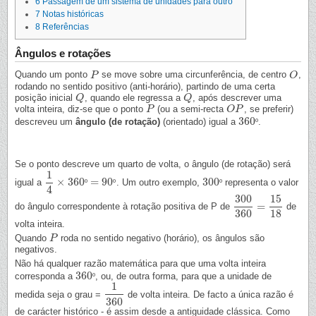
6
Passagem de um sistema de unidades para outro
7
Notas históricas
8
Referências
Ângulos e rotações
Quando um ponto
se move sobre uma circunferência, de centro
,
P
P
O
O
rodando no sentido positivo (anti-horário), partindo de uma certa
posição inicial
, quando ele regressa a
, após descrever uma
Q
Q
Q
Q
volta inteira, diz-se que o ponto
(ou a semi-recta
, se preferir)
P
P
O
O
P
P
360
descreveu um
ângulo (de rotação)
(orientado) igual a
º
.
360
º
Se o ponto descreve um quarto de volta, o ângulo (de rotação) será
1
×
360
=
90
300
igual a
º
º
. Um outro exemplo,
º
representa o valor
1
4
×
360
º
=
90
º
300
º
4
300
15
=
do ângulo correspondente à rotação positiva de P de
de
300
360
=
15
18
360
18
volta inteira.
Quando
roda no sentido negativo (horário), os ângulos são
P
P
negativos.
Não há qualquer razão matemática para que uma volta inteira
360
corresponda a
º
, ou, de outra forma, para que a unidade de
360
º
1
medida seja o grau =
de volta inteira. De facto a única razão é
1
360
360
de carácter histórico - é assim desde a antiguidade clássica. Como