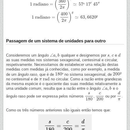
360
(
)
′
′′
1
radiano
=
≃
57
17
45
º
1
radiano
=
(
360
2
π
)
∘
≃
57
º
17
′
45
″
2
π
g
400
(
)
g
1
radiano
=
≃
63
,
6620
1
radiano
=
(
400
2
π
)
g
≃
63
,
6620
g
2
π
Passagem de um sistema de unidades para outro
∠
,
Consideremos um ângulo
qualquer e designemos por
,
e
∠
a
a
,
b
b
s
s
c
c
d
d
as suas medidas nos sistemas sexagesinal, centesimal e circular,
respetivamente. Necessitamos de estabelecer uma relação destas
medidas com medidas já conhecidas, como por exemplo, a medida
g
180
200
de um
ângulo raso
, que é de
º
no sistema sexagesimal, de
180
º
200
g
rad
no centesimal e de
no circular. Como a razão entre grandezas
π
π
rad
da mesma espécie é o quociente das suas medidas relativamente a
∠
,
uma unidade comum, resulta que a razão entre o ângulo
e o
∠
a
a
,
b
b
s
c
d
ângulo raso pode ser expressa pelos números
,
ou por
.
s
180
c
200
d
π
180
200
π
Como os três números anteriores são iguais então temos que:
s
c
d
=
=
s
180
=
c
200
=
d
π
180
200
π