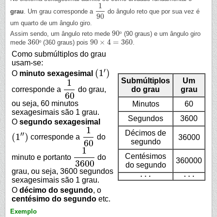
1
grau
. Um grau corresponde a
do ângulo reto que por sua vez é
1
90
90
um quarto de um ângulo giro.
90
Assim sendo, um ângulo reto mede
º
(90 graus) e um ângulo giro
90
º
360
90
×
4
=
360
mede
º
(360 graus) pois
.
360
º
90
×
4
=
360
Como submúltiplos do grau
usam-se:
′
(
1
)
O
minuto sexagesimal
(
1
′
)
Submúltiplos
Um
1
do grau
grau
corresponde a
do grau,
1
60
60
ou seja, 60 minutos
Minutos
60
sexagesimais são 1 grau.
Segundos
3600
O
segundo sexagesimal
1
Décimos de
′′
(
1
)
corresponde a
do
36000
(
1
″
)
1
60
segundo
60
1
Centésimos
minuto e portanto
do
1
3600
360000
3600
do segundo
grau, ou seja, 3600 segundos
…
…
…
…
sexagesimais são 1 grau.
O
décimo do segundo
, o
centésimo do segundo
etc.
Exemplo