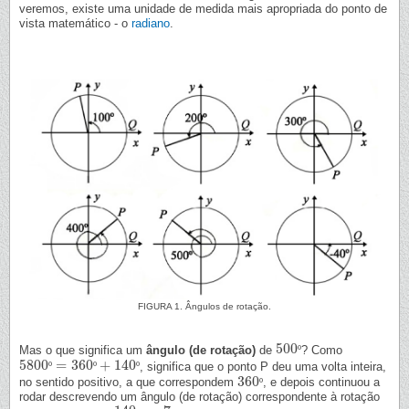
veremos, existe uma unidade de medida mais apropriada do ponto de
vista matemático - o
radiano
.
FIGURA 1. Ângulos de rotação.
500
Mas o que significa um
ângulo (de rotação)
de
º
? Como
500
º
5800
=
360
+
140
º
º
º
, significa que o ponto P deu uma volta inteira,
5800
º
=
360
º
+
140
º
360
no sentido positivo, a que correspondem
º
, e depois continuou a
360
º
rodar descrevendo um ângulo (de rotação) correspondente à rotação