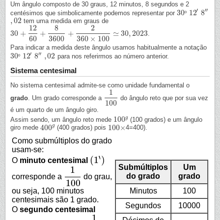
Um ângulo composto de 30 graus, 12 minutos, 8 segundos e 2
′
′′
30
12
8
centésimos que simbolicamente podemos representar por
º
30
º
12
′
8
″
,
02
tem uma medida em graus de
,
02
12
8
2
30
+
+
+
≃
30
,
2023
.
30
+
12
60
+
8
3600
+
2
360
×
100
≃
30
,
2023
60
3600
360
×
100
Para indicar a medida deste ângulo usamos habitualmente a notação
′
′′
30
12
8
,
02
º
para nos referirmos ao número anterior.
30
º
12
′
8
″
,
02
Sistema centesimal
No sistema centesimal admite-se como unidade fundamental o
1
grado
. Um grado corresponde a
do ângulo reto que por sua vez
1
100
100
é um quarto de um ângulo giro.
g
100
Assim sendo, um ângulo reto mede
(100 grados) e um ângulo
100
g
g
400
100
×
giro mede
(400 grados) pois
4=400).
400
g
100
×
Como submúltiplos do grado
usam-se:
‵
(
1
)
O
minuto centesimal
(
1
‵
)
Submúltiplos
Um
1
do grado
grado
corresponde a
do grau,
1
100
100
Minutos
100
ou seja, 100 minutos
centesimais são 1 grado.
Segundos
10000
O
segundo centesimal
1