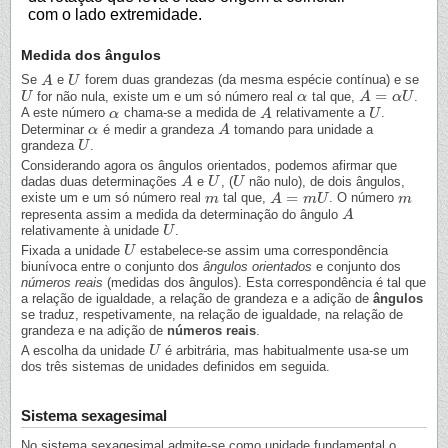
com o lado extremidade.
Medida dos ângulos
Se
e
forem duas grandezas (da mesma espécie contínua) e se
A
A
U
U
=
for não nula, existe um e um só número real
tal que,
.
U
U
α
α
A
A
=
α
U
α
U
A este número
chama-se a medida de
relativamente a
.
α
α
A
A
U
U
Determinar
é medir a grandeza
tomando para unidade a
α
α
A
A
grandeza
.
U
U
Considerando agora os ângulos orientados, podemos afirmar que
dadas duas determinações
e
, (
não nulo), de dois ângulos,
A
A
U
U
U
U
=
existe um e um só número real
tal que,
. O número
m
m
A
A
=
m
U
m
U
m
m
representa assim a medida da determinação do ângulo
A
A
relativamente à unidade
.
U
U
Fixada a unidade
estabelece-se assim uma correspondência
U
U
biunívoca entre o conjunto dos
ângulos orientados
e conjunto dos
números reais
(medidas dos ângulos). Esta correspondência é tal que
a relação de igualdade, a relação de grandeza e a adição de
ângulos
se traduz, respetivamente, na relação de igualdade, na relação de
grandeza e na adição de
números reais
.
A escolha da unidade
é arbitrária, mas habitualmente usa-se um
U
U
dos três sistemas de unidades definidos em seguida.
Sistema sexagesimal
No sistema sexagesimal admite-se como unidade fundamental o