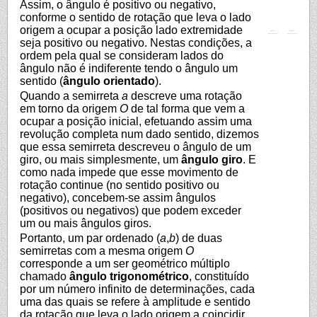
Assim, o ângulo é positivo ou negativo,
conforme o sentido de rotação que leva o lado
origem a ocupar a posição lado extremidade
seja positivo ou negativo. Nestas condições, a
ordem pela qual se consideram lados do
ângulo não é indiferente tendo o ângulo um
sentido (
ângulo orientado
).
Quando a semirreta
a
descreve uma rotação
em torno da origem
O
de tal forma que vem a
ocupar a posição inicial, efetuando assim uma
revolução completa num dado sentido, dizemos
que essa semirreta descreveu o ângulo de um
giro, ou mais simplesmente, um
ângulo giro
. E
como nada impede que esse movimento de
rotação continue (no sentido positivo ou
negativo), concebem-se assim ângulos
(positivos ou negativos) que podem exceder
um ou mais ângulos giros.
Portanto, um par ordenado (
a
,
b
) de duas
semirretas com a mesma origem
O
corresponde a um ser geométrico múltiplo
chamado
ângulo trigonométrico
, constituído
por um número infinito de determinações, cada
uma das quais se refere à amplitude e sentido
da rotação que leva o lado origem a coincidir