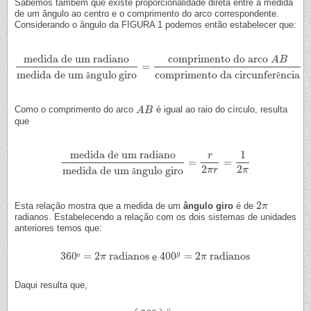
Sabemos também que existe proporcionalidade direta entre a medida
de um ângulo ao centro e o comprimento do arco correspondente.
Considerando o ângulo da FIGURA 1 podemos então estabelecer que:
comprimento do arco
medida de um radiano
A
B
=
medida de um radiano
medida de um ângulogiro
=
comprimento do arco
A
B
medida de um
ngulo
giro
comprimento da circunfer
ncia
â
ê
Como o comprimento do arco
é igual ao raio do círculo, resulta
A
A
B
B
que
medida de um radiano
1
r
=
=
medida de um radiano
medida de um ângulo giro
=
r
2
π
r
=
1
2
π
2
2
medida de um
ngulo giro
π
r
π
â
2
Esta relação mostra que a medida de um
ângulo giro
é de
2
π
π
radianos. Estabelecendo a relação com os dois sistemas de unidades
anteriores temos que:
g
360
=
2
radianos
400
=
2
radianos
º
e
360
º
=
2
π
radianos
π
400
g
=
2
π
radianos
π
Daqui resulta que,
∘