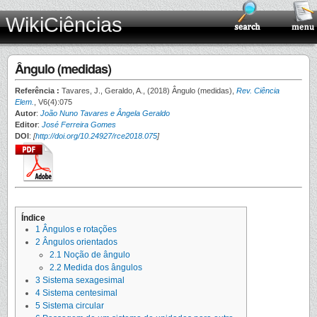
WikiCiências
Ângulo (medidas)
Referência :
Tavares, J., Geraldo, A., (2018) Ângulo (medidas),
Rev. Ciência
Elem.
, V6(4):075
Autor
:
João Nuno Tavares e Ângela Geraldo
Editor
:
José Ferreira Gomes
DOI
:
[
http://doi.org/10.24927/rce2018.075
]
Índice
1
Ângulos e rotações
2
Ângulos orientados
2.1
Noção de ângulo
2.2
Medida dos ângulos
3
Sistema sexagesimal
4
Sistema centesimal
5
Sistema circular