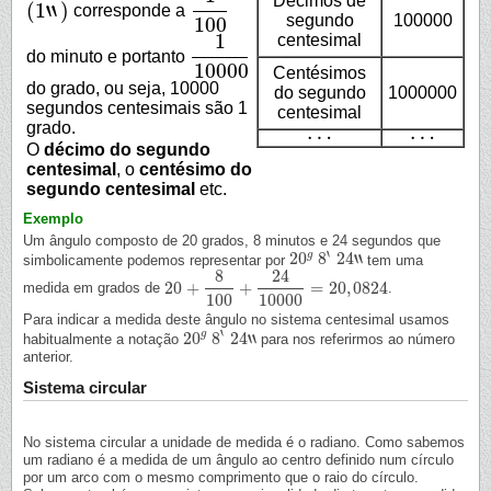
Décimos de
‵‵
(
1
)
corresponde a
1
100
(
1
‶
)
segundo
100000
100
1
centesimal
do minuto e portanto
1
10000
10000
Centésimos
do grado, ou seja, 10000
do segundo
1000000
segundos centesimais são 1
centesimal
grado.
…
…
…
…
O
décimo do segundo
centesimal
, o
centésimo do
segundo centesimal
etc.
Exemplo
Um ângulo composto de 20 grados, 8 minutos e 24 segundos que
‵
‵‵
g
20
8
24
simbolicamente podemos representar por
tem uma
20
g
8
‵
24
‶
8
24
20
+
+
=
20
,
0824
medida em grados de
.
20
+
8
100
+
24
10000
=
20
,
0824
100
10000
Para indicar a medida deste ângulo no sistema centesimal usamos
‵
‵‵
g
20
8
24
habitualmente a notação
para nos referirmos ao número
20
g
8
‵
24
‶
anterior.
Sistema circular
No sistema circular a unidade de medida é o radiano. Como sabemos
um radiano é a medida de um ângulo ao centro definido num círculo
por um arco com o mesmo comprimento que o raio do círculo.