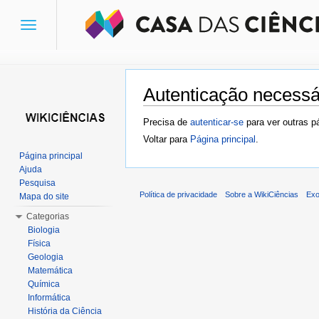
Toggle
navigation
Autenticação necessá
Ir para:
navegação
,
pesquisa
Precisa de
autenticar-se
para ver outras p
Voltar para
Página principal
.
Página principal
Ajuda
Pesquisa
Política de privacidade
Sobre a WikiCiências
Exo
Mapa do site
Categorias
Biologia
Física
Geologia
Matemática
Química
Informática
História da Ciência