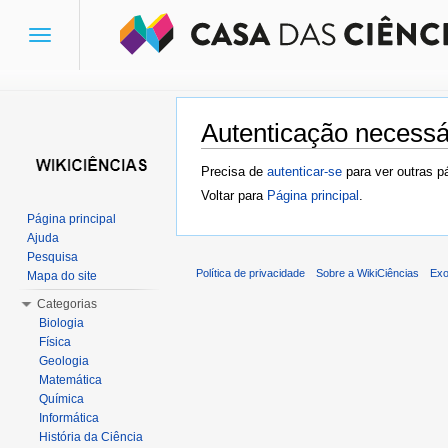
Toggle
navigation
Autenticação necessá
Ir para:
navegação
,
pesquisa
Precisa de
autenticar-se
para ver outras p
Voltar para
Página principal
.
Página principal
Ajuda
Pesquisa
Política de privacidade
Sobre a WikiCiências
Exo
Mapa do site
Categorias
Biologia
Física
Geologia
Matemática
Química
Informática
História da Ciência