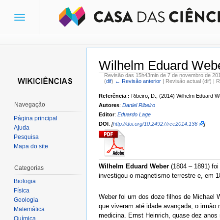
Toggle
navigation
Wilhelm Eduard Web
Revisão das 15h43min de 7 de novembro de 20
(
dif
)
← Revisão anterior
| Revisão actual (dif) | 
Ir para:
navegação
,
pesquisa
Referência :
Ribeiro, D., (2014) Wilhelm Eduard 
Navegação
Autores
:
Daniel Ribeiro
Editor
:
Eduardo Lage
Página principal
DOI
:
[
http://doi.org/10.24927/rce2014.136
]
Ajuda
Pesquisa
Mapa do site
Wilhelm Eduard Weber
(1804 – 1891) fo
Categorias
investigou o magnetismo terrestre e, em 1
Biologia
Física
Weber foi um dos doze filhos de Michael W
Geologia
que viveram até idade avançada, o irmão m
Matemática
medicina. Ernst Heinrich, quase dez anos 
Química