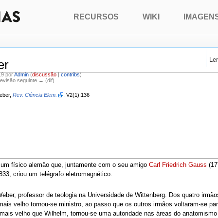
RECURSOS
WIKI
IMAGEN
Le
er
19 por
Admin
(
discussão
|
contribs
)
Revisão seguinte → (dif)
Weber,
Rev. Ciência Elem.
, V2(1):136
i um físico alemão que, juntamente com o seu amigo
Carl Friedrich Gauss
(17
833, criou um telégrafo eletromagnético.
eber, professor de teologia na Universidade de Wittenberg. Dos quatro irmã
ais velho tornou-se ministro, ao passo que os outros irmãos voltaram-se par
mais velho que Wilhelm, tornou-se uma autoridade nas áreas do anatomismo e