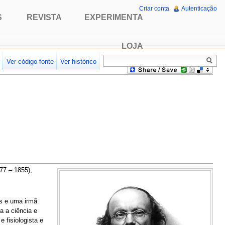
Criar conta
Autenticação
S
REVISTA
EXPERIMENTA
LOJA
r
Ver código-fonte
Ver histórico
77 – 1855),
os e uma irmã
a a ciência e
 fisiologista e