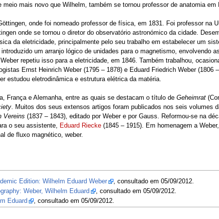
 e meio mais novo que Wilhelm, também se tornou professor de anatomia em 
öttingen, onde foi nomeado professor de física, em 1831. Foi professor na U
ttingen onde se tornou o diretor do observatório astronómico da cidade. De
sica da eletricidade, principalmente pelo seu trabalho em estabelecer um sis
 introduzido um arranjo lógico de unidades para o magnetismo, envolvendo a
eber repetiu isso para a eletricidade, em 1846. Também trabalhou, ocasio
ogistas Ernst Heinrich Weber (1795 – 1878) e Eduard Friedrich Weber (1806 –
 estudou eletrodinâmica e estrutura elétrica da matéria.
a, França e Alemanha, entre as quais se destacam o título de
Geheimrat
(Con
iety
. Muitos dos seus extensos artigos foram publicados nos seis volumes 
 Vereins
(1837 – 1843), editado por Weber e por Gauss. Reformou-se na déc
ara o seu assistente,
Eduard Riecke
(1845 – 1915). Em homenagem a Weber, 
al de fluxo magnético, weber.
ademic Edition: Wilhelm Eduard Weber
, consultado em 05/09/2012.
iography: Weber, Wilhelm Eduard
, consultado em 05/09/2012.
elm Eduard
, consultado em 05/09/2012.