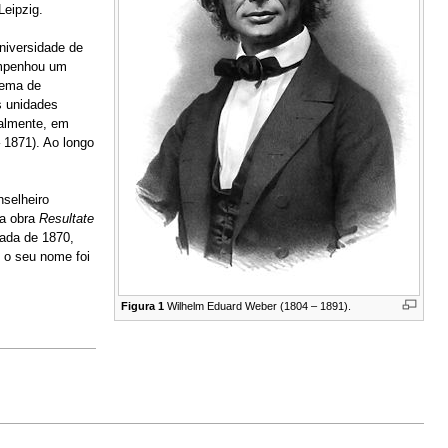
Leipzig.
niversidade de
sempenhou um
tema de
s unidades
nalmente, em
 1871). Ao longo
selheiro
da obra
Resultate
ada de 1870,
o seu nome foi
Figura 1
Wilhelm Eduard Weber (1804 – 1891).