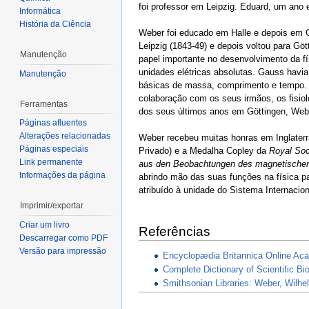
foi professor em Leipzig. Eduard, um ano
Informática
História da Ciência
Weber foi educado em Halle e depois em G
Leipzig (1843-49) e depois voltou para Gö
Manutenção
papel importante no desenvolvimento da fí
unidades elétricas absolutas. Gauss havia
Manutenção
básicas de massa, comprimento e tempo. W
colaboração com os seus irmãos, os fisiol
Ferramentas
dos seus últimos anos em Göttingen, Weber
Páginas afluentes
Alterações relacionadas
Weber recebeu muitas honras em Inglaterr
Páginas especiais
Privado) e a Medalha Copley da
Royal Soc
Link permanente
aus den Beobachtungen des magnetischen
Informações da página
abrindo mão das suas funções na física p
atribuído à unidade do Sistema Internacion
Imprimir/exportar
Criar um livro
Referências
Descarregar como PDF
Versão para impressão
Encyclopædia Britannica Online Ac
Complete Dictionary of Scientific B
Smithsonian Libraries: Weber, Wilh