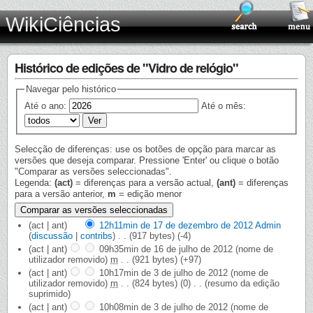
WikiCiências
Histórico de edições de "Vidro de relógio"
Navegar pelo histórico
Até o ano:
Até o mês:
Selecção de diferenças: use os botões de opção para marcar as
versões que deseja comparar. Pressione 'Enter' ou clique o botão
"Comparar as versões seleccionadas".
Legenda:
(act)
= diferenças para a versão actual,
(ant)
= diferenças
para a versão anterior,
m
= edição menor
(act | ant)
12h11min de 17 de dezembro de 2012
‎
Admin
(
discussão
|
contribs
)
‎
. .
(917 bytes)
(-4)
(act | ant)
09h35min de 16 de julho de 2012
‎
(nome de
utilizador removido)
‎
m
. .
(921 bytes)
(+97)
(act | ant)
10h17min de 3 de julho de 2012
‎
(nome de
utilizador removido)
‎
m
. .
(824 bytes)
(0)
‎
. .
(resumo da edição
suprimido)
(act | ant)
10h08min de 3 de julho de 2012
‎
(nome de