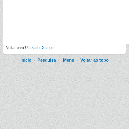
Voltar para
Utilizador:Galopim
.
Início
·
Pesquisa
·
Menu
·
Voltar ao topo